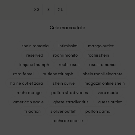
XS
S
XL
Cele mai cautate
shein romania
intimissimi
mango outlet
reserved
rochii mohito
rochii shein
lenjerie triumph
rochii asos
asos romania
zara femei
sutiene triumph
shein rochii elegante
haine outlet zara
shein curve
magazin online shein
rochii mango
palton stradivarius
vero moda
american eagle
ghete stradivarius
guess outlet
triaction
s oliver outlet
palton dama
rochii de ocazie