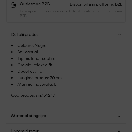
Disponibil si in platforma b2b
Outletmag B2B
Descopera preturi si comenzi dedicate partenerilor in platforma
B2B.
Detalii produs
Culoare: Negru
Stil: casual
Tip material: subtire
Croiala: relaxed fit
Decolteu: inalt
Lungime produs: 70 cm
Marime masurata: L
Cod produs:
sm751217
Material si ingrijire
Modal: 93%; Elastan: 7%
Livrare si retur