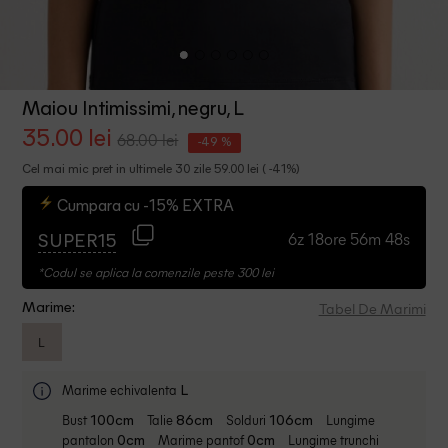
Maiou Intimissimi, negru, L
35.00 lei
68.00 lei
-49 %
Cel mai mic pret in ultimele 30 zile 59.00 lei ( -41%)
Cumpara cu -15% EXTRA
6z 18ore 56m 47s
SUPER15
*Codul se aplica la comenzile peste 300 lei
Tabel De Marimi
Marime:
L
Marime echivalenta
L
Bust
Talie
Solduri
Lungime
100cm
86cm
106cm
pantalon
Marime pantof
Lungime trunchi
0cm
0cm