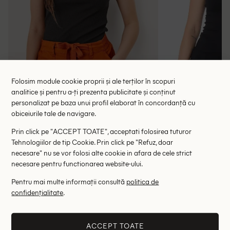
Folosim module cookie proprii și ale terților în scopuri
analitice și pentru a-ți prezenta publicitate și conținut
personalizat pe baza unui profil elaborat în concordanță cu
obiceiurile tale de navigare.
Prin click pe "ACCEPT TOATE", acceptati folosirea tuturor
Maiou Q/S, negru
Maiou Ar
Tehnologiilor de tip Cookie. Prin click pe "Refuz, doar
18.00 lei
29.
48.00 lei
necesare" nu se vor folosi alte cookie in afara de cele strict
RRP: 69.00 lei
RRP: 4
necesare pentru functionarea website-ului.
XS
S
Pentru mai multe informații consultă
politica de
confidențialitate
.
Altii au fost interesati de
ACCEPT TOATE
- 56%
- 35%