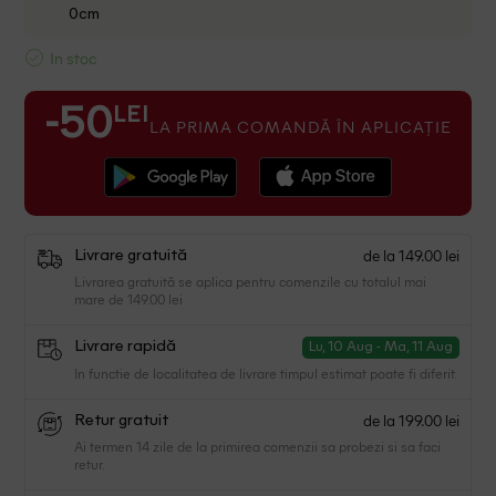
0cm
In stoc
LEI
-50
LA PRIMA COMANDĂ ÎN APLICAȚIE
de la 149.00 lei
Livrare gratuită
Livrarea gratuită se aplica pentru comenzile cu totalul mai
mare de 149.00 lei
Livrare rapidă
Lu, 10 Aug - Ma, 11 Aug
In functie de localitatea de livrare timpul estimat poate fi diferit.
de la 199.00 lei
Retur gratuit
Ai termen 14 zile de la primirea comenzii sa probezi si sa faci
retur.