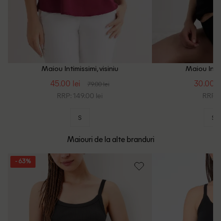
Maiou Intimissimi, visiniu
Maiou Intim
45.00 lei
30.00 l
79.00 lei
RRP: 149.00 lei
RRP: 8
S
S
Maiouri de la alte branduri
- 63%