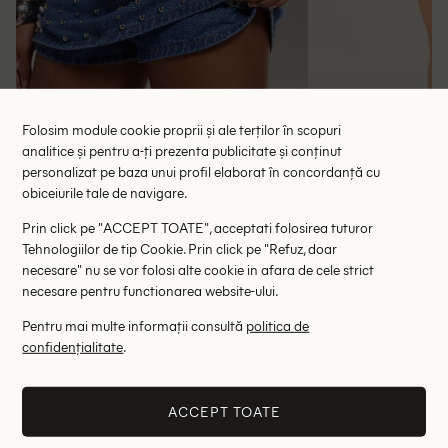
Folosim module cookie proprii și ale terților în scopuri
analitice și pentru a-ți prezenta publicitate și conținut
personalizat pe baza unui profil elaborat în concordanță cu
obiceiurile tale de navigare.
Fusta pantalon Normani, bleumarin
Fusta pantalon M
75.90 lei
45.
Prin click pe "ACCEPT TOATE", acceptati folosirea tuturor
Tehnologiilor de tip Cookie. Prin click pe "Refuz, doar
RRP: 152.00 lei
RRP: 9
necesare" nu se vor folosi alte cookie in afara de cele strict
necesare pentru functionarea website-ului.
W25
Pentru mai multe informații consultă
politica de
Altii au fost interesati de
confidențialitate
.
- 78%
- 56%
ACCEPT TOATE