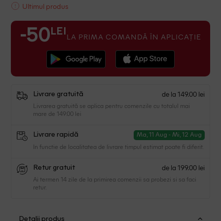
Ultimul produs
LEI
-50
LA PRIMA COMANDĂ ÎN APLICAȚIE
de la 149.00 lei
Livrare gratuită
Livrarea gratuită se aplica pentru comenzile cu totalul mai
mare de 149.00 lei
Livrare rapidă
Ma, 11 Aug - Mi, 12 Aug
In functie de localitatea de livrare timpul estimat poate fi diferit.
de la 199.00 lei
Retur gratuit
Ai termen 14 zile de la primirea comenzii sa probezi si sa faci
retur.
Detalii produs