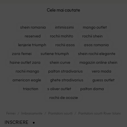
Cele mai cautate
shein romania
intimissimi
mango outlet
reserved
rochii mohito
rochii shein
lenjerie triumph
rochii asos
asos romania
zara femei
sutiene triumph
shein rochii elegante
haine outlet zara
shein curve
magazin online shein
rochii mango
palton stradivarius
vero moda
american eagle
ghete stradivarius
guess outlet
triaction
s oliver outlet
palton dama
rochii de ocazie
Femei
Imbracaminte
Pantaloni scurți
Pantaloni scurti River Island, a
INSCRIERE