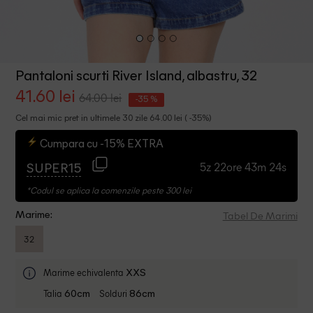
Pantaloni scurti River Island, albastru, 32
41.60 lei
64.00 lei
-35 %
Cel mai mic pret in ultimele 30 zile 64.00 lei ( -35%)
Cumpara cu -15% EXTRA
5z 22ore 43m 23s
SUPER15
*Codul se aplica la comenzile peste 300 lei
Tabel De Marimi
Marime:
32
Marime echivalenta
XXS
Talia
Solduri
60cm
86cm