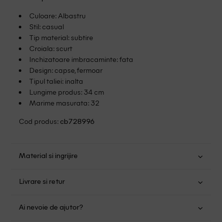
Culoare: Albastru
Stil: casual
Tip material: subtire
Croiala: scurt
Inchizatoare imbracaminte: fata
Design: capse, fermoar
Tipul taliei: inalta
Lungime produs: 34 cm
Marime masurata: 32
Cod produs:
cb728996
Material si ingrijire
Bumbac: 100%
Livrare si retur
Spalare usoara la 30
Transport Gratuit pentru orice comanda cu o valoare mai
Nu folositi inalbitor
Ai nevoie de ajutor?
mare de 149.00 lei.
Nu uscati in uscator