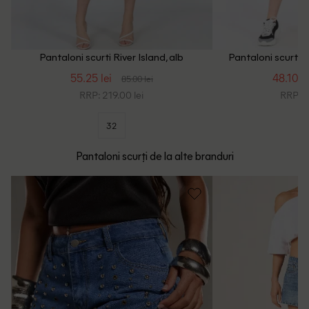
Pantaloni scurti River Island, alb
Pantaloni scurti R
55.25 lei
48.10 le
85.00 lei
RRP: 219.00 lei
RRP: 1
32
Pantaloni scurți de la alte branduri