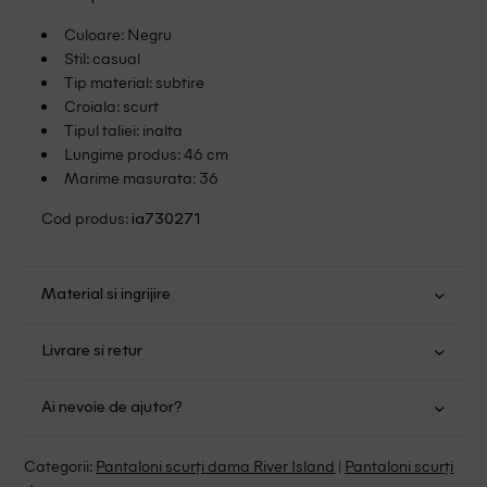
Culoare: Negru
Stil: casual
Tip material: subtire
Croiala: scurt
Tipul taliei: inalta
Lungime produs: 46 cm
Marime masurata: 36
Cod produs:
ia730271
Material si ingrijire
Poliuretan: 100%
Livrare si retur
Spalare usoara la 30
Transport Gratuit pentru orice comanda cu o valoare mai
Nu folositi inalbitor
Ai nevoie de ajutor?
mare de 149.00 lei.
Nu uscati in uscator
Se pot calca
Suntem aici pentru a te ajuta:
Politica livrare
Categorii:
Pantaloni scurți dama River Island
|
Pantaloni scurți
Fara curatare chimica
Program: Luni-Vineri intre 9:00 - 15:00