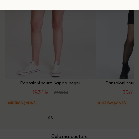
Pantaloni scurti Kappa, negru
Pantaloni scurti
19.34 lei
35.61 le
89.00 lei
ULTIMA ȘANSĂ
ULTIMA ȘANSĂ
XS
Cele mai cautate