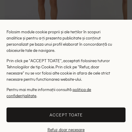
Folosim module cookie proprii și ale terților în scopuri
analitice și pentru a-ți prezenta publicitate și conținut
personalizat pe baza unui profil elaborat în concordanță cu
Pantaloni scurti Bershka, negru
Fusta pantalo
obiceiurile tale de navigare.
59.00 lei
48.00 le
Prin click pe "ACCEPT TOATE", acceptati folosirea tuturor
RRP: 112.00 lei
RRP: 1
Tehnologiilor de tip Cookie. Prin click pe "Refuz, doar
necesare" nu se vor folosi alte cookie in afara de cele strict
32
34
34
necesare pentru functionarea website-ului.
Altii au fost interesati de
Pentru mai multe informații consultă
politica de
confidențialitate
.
- 78%
- 53%
ACCEPT TOATE
Refuz, doar necesare