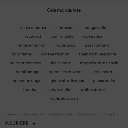
Cele mai cautate
shein romania
intimissimi
mango outlet
reserved
rochii mohito
rochii shein
lenjerie triumph
rochii asos
asos romania
zara femei
sutiene triumph
shein rochii elegante
haine outlet zara
shein curve
magazin online shein
rochii mango
palton stradivarius
vero moda
american eagle
ghete stradivarius
guess outlet
triaction
s oliver outlet
palton dama
rochii de ocazie
Femei
Imbracaminte
Pantaloni scurți
Pantaloni scurti River Island, a
INSCRIERE