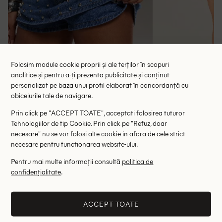
Folosim module cookie proprii și ale terților în scopuri
analitice și pentru a-ți prezenta publicitate și conținut
personalizat pe baza unui profil elaborat în concordanță cu
obiceiurile tale de navigare.
Fusta pantalon Normani, bleumarin
Fusta pantalon M
75.90 lei
45.
Prin click pe "ACCEPT TOATE", acceptati folosirea tuturor
Tehnologiilor de tip Cookie. Prin click pe "Refuz, doar
RRP: 152.00 lei
RRP: 9
necesare" nu se vor folosi alte cookie in afara de cele strict
necesare pentru functionarea website-ului.
W25
Pentru mai multe informații consultă
politica de
Altii au fost interesati de
confidențialitate
.
- 42%
- 79%
ACCEPT TOATE