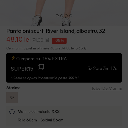
Pantaloni scurti River Island, albastru, 32
48.10 lei
74.00 lei
-35 %
Cel mai mic pret in ultimele 30 zile 74.00 lei ( -35%)
Cumpara cu -15% EXTRA
5z 2ore 3m 17s
SUPER15
*Codul se aplica la comenzile peste 300 lei
Tabel De Marimi
Marime:
32
Marime echivalenta
XXS
Talia
Solduri
60cm
86cm