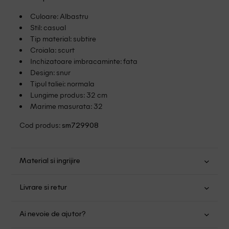
Culoare: Albastru
Stil: casual
Tip material: subtire
Croiala: scurt
Inchizatoare imbracaminte: fata
Design: snur
Tipul taliei: normala
Lungime produs: 32 cm
Marime masurata: 32
Cod produs:
sm729908
Material si ingrijire
Lyocel: 100%
Livrare si retur
Spalare usoara la 40
Transport Gratuit pentru orice comanda cu o valoare mai
Nu folositi inalbitor
Ai nevoie de ajutor?
mare de 149.00 lei.
Nu uscati in uscator