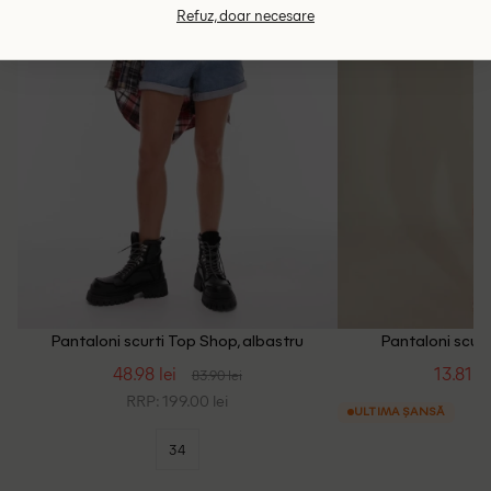
Refuz, doar necesare
Pantaloni scurti Top Shop, albastru
Pantaloni scurt
48.98 lei
13.81 le
83.90 lei
RRP: 199.00 lei
ULTIMA ȘANSĂ
34