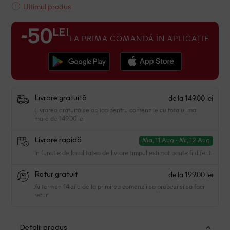
Ultimul produs
LEI
-50
LA PRIMA COMANDĂ ÎN APLICAȚIE
de la 149.00 lei
Livrare gratuită
Livrarea gratuită se aplica pentru comenzile cu totalul mai
mare de 149.00 lei
Livrare rapidă
Ma, 11 Aug - Mi, 12 Aug
In functie de localitatea de livrare timpul estimat poate fi diferit.
de la 199.00 lei
Retur gratuit
Ai termen 14 zile de la primirea comenzii sa probezi si sa faci
retur.
Detalii produs