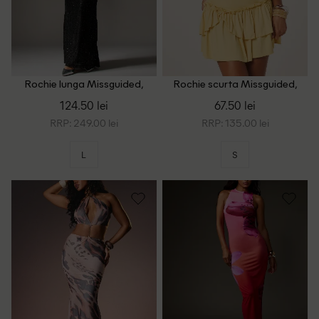
Rochie lunga Missguided,
Rochie scurta Missguided,
negru
galben
124.50 lei
67.50 lei
RRP: 249.00 lei
RRP: 135.00 lei
L
S