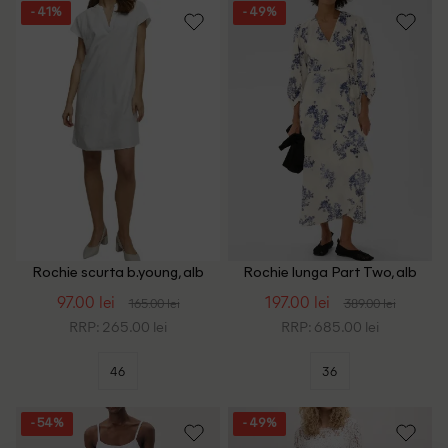
- 41%
- 49%
Rochie scurta b.young, alb
Rochie lunga Part Two, alb
97.00 lei
197.00 lei
165.00 lei
389.00 lei
RRP: 265.00 lei
RRP: 685.00 lei
46
36
- 54%
- 49%