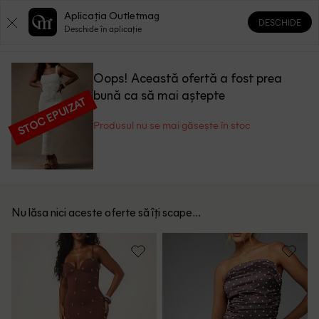
Aplicația Outletmag
DESCHIDE
0
0
Deschide în aplicație
Oops! Această ofertă a fost prea
bună ca să mai aștepte
STOC EPUIZAT
Produsul nu se mai găsește în stoc
Nu lăsa nici aceste oferte să îți scape...