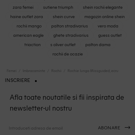
zara femei
sutiene triumph
shein rochii elegante
haine outlet zara
shein curve
magazin online shein
rochii mango
palton stradivarius
vero moda
american eagle
ghete stradivarius
guess outlet
triaction
s oliver outlet
palton dama
rochii de ocazie
Femei
Imbracaminte
Rochii
Rochie lunga Missguided, ecru
INSCRIERE
Afla toate noutatile si fii inspirata de
newsletter-ul nostru
ABONARE