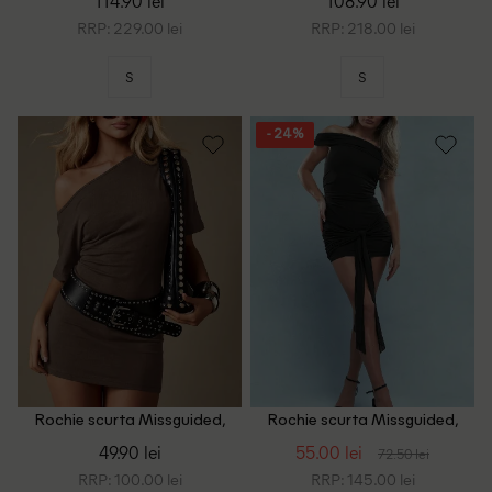
114.90 lei
108.90 lei
RRP: 229.00 lei
RRP: 218.00 lei
S
S
- 24%
Rochie scurta Missguided,
Rochie scurta Missguided,
maro
negru
49.90 lei
55.00 lei
72.50 lei
RRP: 100.00 lei
RRP: 145.00 lei