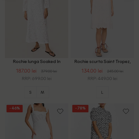
Rochie lunga Soaked In
Rochie scurta Saint Tropez,
Luxury, alb
alb
187.00 lei
134.00 lei
379.00 lei
245.00 lei
RRP: 699.00 lei
RRP: 449.00 lei
S
M
L
- 46%
- 78%