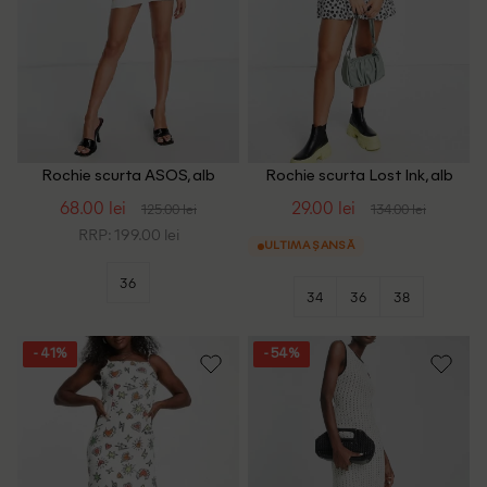
Rochie scurta ASOS, alb
Rochie scurta Lost Ink, alb
68.00 lei
29.00 lei
125.00 lei
134.00 lei
RRP: 199.00 lei
ULTIMA ȘANSĂ
36
34
36
38
- 41%
- 54%