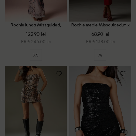
Rochie lunga Missguided,
Rochie medie Missguided, mix
maro
culori
122.90 lei
68.90 lei
RRP: 246.00 lei
RRP: 138.00 lei
XS
M