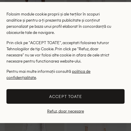
Folosim module cookie proprii și ale terților în scopuri
analitice și pentru a-ți prezenta publicitate și conținut
personalizat pe baza unui profil elaborat în concordanță cu
obiceiurile tale de navigare.
Prin click pe "ACCEPT TOATE", acceptati folosirea tuturor
Tehnologiilor de tip Cookie. Prin click pe "Refuz, doar
necesare" nu se vor folosi alte cookie in afara de cele strict
necesare pentru functionarea website-ului.
Rochie medie Part Two, alb
Rochie scurta Cream, alb
Pentru mai multe informații consultă
politica de
134.00 lei
134.00 lei
confidențialitate
.
289.00 lei
265.00 lei
RRP: 525.00 lei
RRP: 449.00 lei
ACCEPT TOATE
44
XL
Refuz, doar necesare
- 51%
- 45%