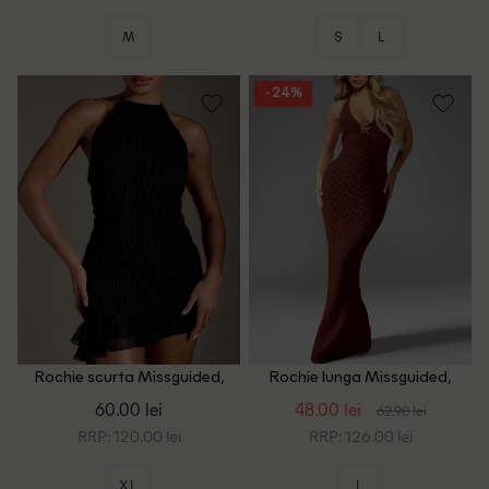
M
S
L
- 24%
Rochie scurta Missguided,
Rochie lunga Missguided,
negru
visiniu
60.00 lei
48.00 lei
62.90 lei
RRP: 120.00 lei
RRP: 126.00 lei
XL
L