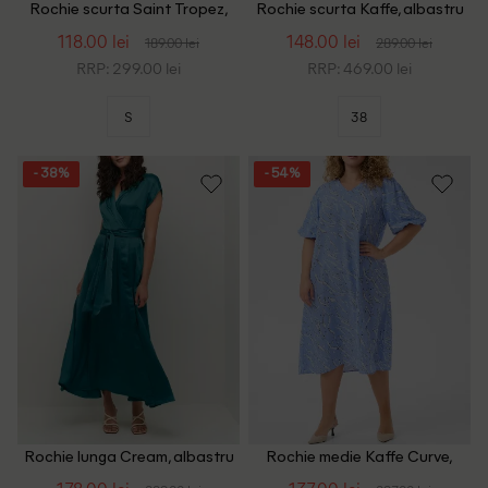
Rochie scurta Saint Tropez,
Rochie scurta Kaffe, albastru
albastru
118.00 lei
148.00 lei
189.00 lei
289.00 lei
RRP: 299.00 lei
RRP: 469.00 lei
S
38
- 38%
- 54%
Rochie lunga Cream, albastru
Rochie medie Kaffe Curve,
albastru