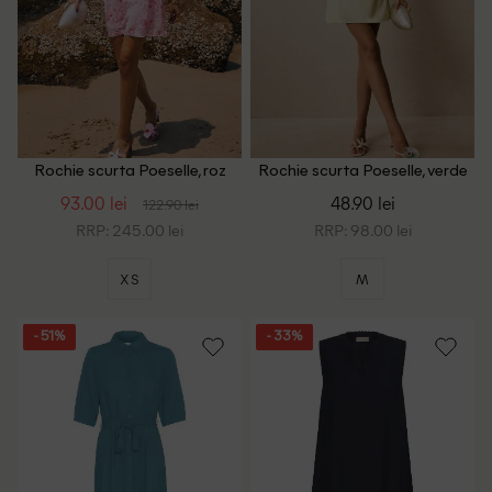
Rochie scurta Poeselle, roz
Rochie scurta Poeselle, verde
93.00 lei
48.90 lei
122.90 lei
RRP: 245.00 lei
RRP: 98.00 lei
XS
M
- 51%
- 33%