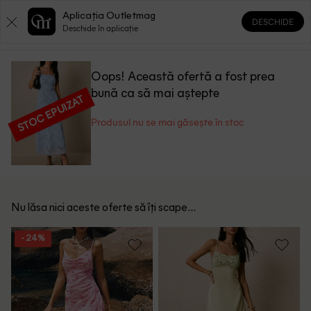
Aplicația Outletmag
DESCHIDE
0
0
Deschide în aplicație
Oops! Această ofertă a fost prea
bună ca să mai aștepte
STOC EPUIZAT
Produsul nu se mai găsește în stoc
Nu lăsa nici aceste oferte să îți scape...
- 24%