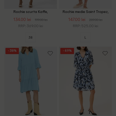
Rochie scurta Kaffe,
Rochie medie Saint Tropez,
bleumarin
albastru
134.00 lei
147.00 lei
199.00 lei
289.00 lei
RRP: 369.00 lei
RRP: 525.00 lei
38
L
- 38%
- 49%