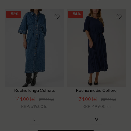
- 52%
- 54%
Rochie lunga Culture,
Rochie medie Culture,
albastru
bleumarin
144.00 lei
134.00 lei
299.00 lei
289.00 lei
RRP: 519.00 lei
RRP: 499.00 lei
L
M