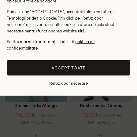
obiceiurile tale de navigare.
40
S
Prin click pe "ACCEPT TOATE", acceptati folosirea tuturor
Tehnologiilor de tip Cookie. Prin click pe "Refuz, doar
necesare" nu se vor folosi alte cookie in afara de cele strict
- 42%
- 61%
necesare pentru functionarea website-ului.
Pentru mai multe informații consultă
politica de
confidențialitate
.
ACCEPT TOATE
Refuz, doar necesare
Rochie medie Mango,
Rochie medie Cream,
albastru
bleumarin
132.00 lei
112.00 lei
227.00 lei
289.00 lei
RRP: 445.00 lei
RRP: 569.00 lei
S
XS