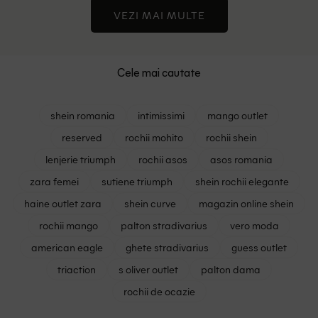
VEZI MAI MULTE
Cele mai cautate
shein romania
intimissimi
mango outlet
reserved
rochii mohito
rochii shein
lenjerie triumph
rochii asos
asos romania
zara femei
sutiene triumph
shein rochii elegante
haine outlet zara
shein curve
magazin online shein
rochii mango
palton stradivarius
vero moda
american eagle
ghete stradivarius
guess outlet
triaction
s oliver outlet
palton dama
rochii de ocazie