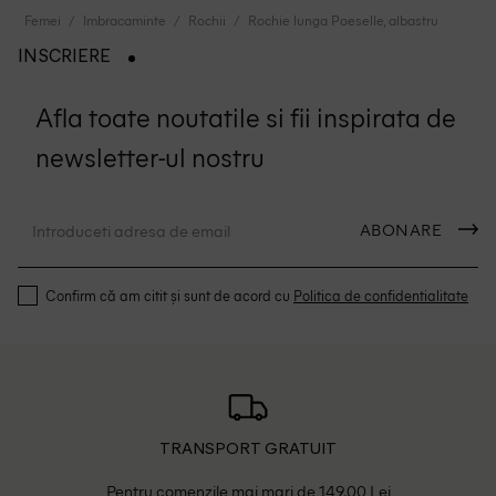
Femei
Imbracaminte
Rochii
Rochie lunga Poeselle, albastru
INSCRIERE
Afla toate noutatile si fii inspirata de
newsletter-ul nostru
ABONARE
Confirm că am citit și sunt de acord cu
Politica de confidentialitate
TRANSPORT GRATUIT
Pentru comenzile mai mari de 149.00 Lei