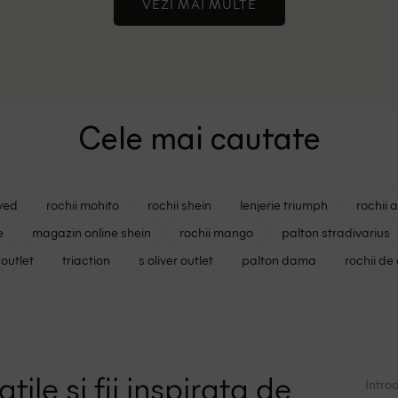
VEZI MAI MULTE
Cele mai cautate
ved
rochii mohito
rochii shein
lenjerie triumph
rochii 
e
magazin online shein
rochii mango
palton stradivarius
outlet
triaction
s oliver outlet
palton dama
rochii de
tile si fii inspirata de