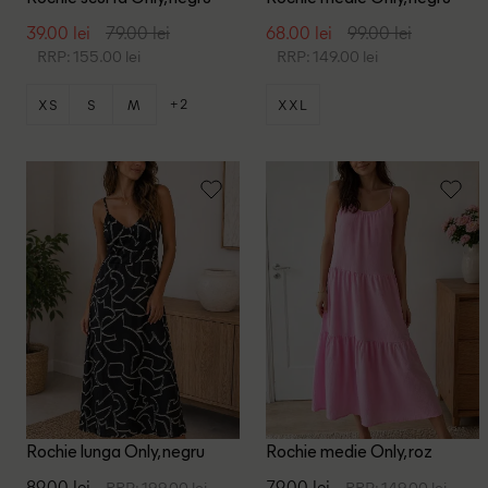
39.00 lei
79.00 lei
68.00 lei
99.00 lei
RRP: 155.00 lei
RRP: 149.00 lei
+2
XS
S
M
XXL
Rochie lunga Only, negru
Rochie medie Only, roz
89.00 lei
79.00 lei
RRP: 199.00 lei
RRP: 149.00 lei