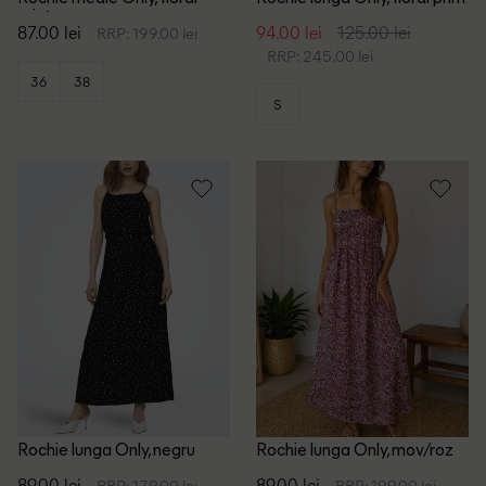
print
87.00 lei
94.00 lei
125.00 lei
RRP: 199.00 lei
RRP: 245.00 lei
36
38
S
Rochie lunga Only, negru
Rochie lunga Only, mov/roz
89.00 lei
89.00 lei
RRP: 179.00 lei
RRP: 199.00 lei