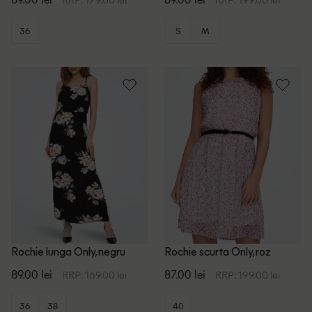
36
S
M
Rochie lunga Only, negru
Rochie scurta Only, roz
89.00 lei
87.00 lei
RRP: 169.00 lei
RRP: 199.00 lei
36
38
40