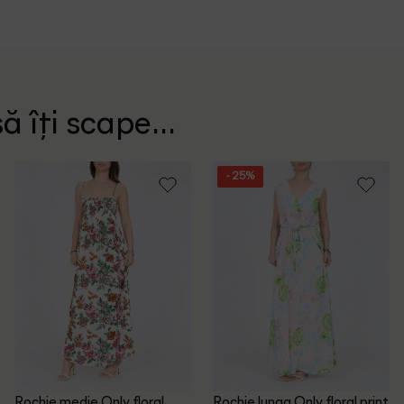
ă îți scape...
- 25%
Rochie medie Only, floral
Rochie lunga Only, floral print