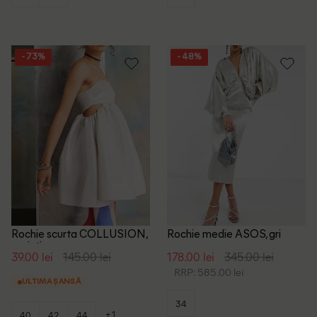
- 73%
- 48%
Rochie scurta COLLUSION,
Rochie medie ASOS, gri
argintiu
39.00 lei
145.00 lei
178.00 lei
345.00 lei
RRP: 585.00 lei
ULTIMA ȘANSĂ
34
+1
40
42
44