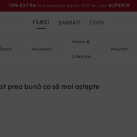
la comenzile peste 300 lei, cod
-15% EXTRA
SUPER15
BARBATI
COPII
FEMEI
Home &
Sport
Accesorii
Noutati
Lifestyle
ost prea bună ca să mai aștepte