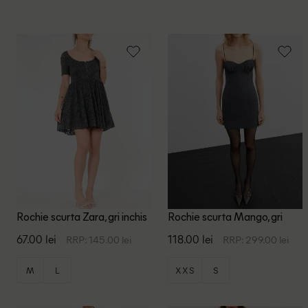
Rochie scurta Zara, gri inchis
Rochie scurta Mango, gri
67.00 lei
118.00 lei
RRP: 145.00 lei
RRP: 299.00 lei
M
L
XXS
S