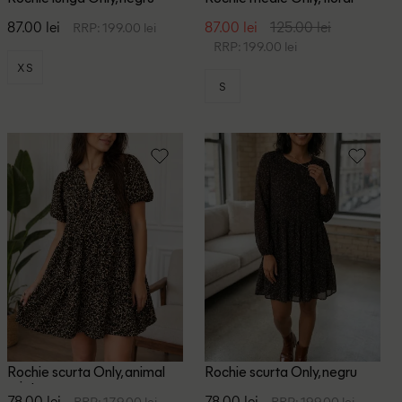
87.00 lei
87.00 lei
125.00 lei
RRP: 199.00 lei
RRP: 199.00 lei
XS
S
Rochie scurta Only, animal
Rochie scurta Only, negru
print
78.00 lei
78.00 lei
RRP: 179.00 lei
RRP: 199.00 lei