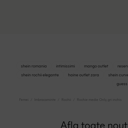
shein romania
intimissimi
mango outlet
reser
shein rochii elegante
haine outlet zara
shein curv
guess 
Femei
Imbracaminte
Rochii
Rochie medie Only, gri inchis
Afla toate nouta