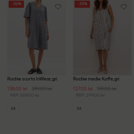
- 52%
- 33%
Rochie scurta InWear, gri
Rochie medie Kaffe, gri
138.00 lei
289.00 lei
127.00 lei
189.00 lei
RRP: 569.00 lei
RRP: 299.00 lei
34
34