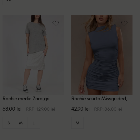
Rochie medie Zara, gri
Rochie scurta Missguided,
gri
68.00 lei
42.90 lei
RRP: 129.00 lei
RRP: 86.00 lei
S
M
L
M