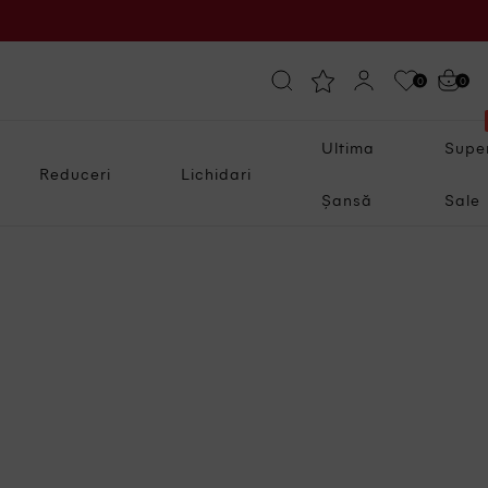
0
0
Ultima
Supe
Reduceri
Lichidari
Șansă
Sale