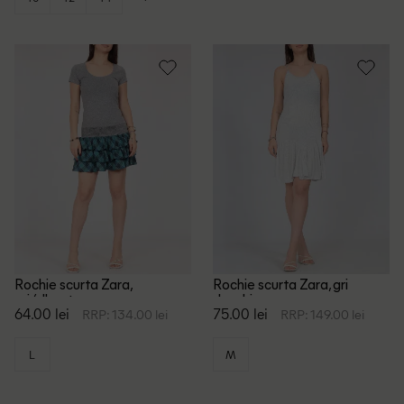
Rochie scurta Zara,
Rochie scurta Zara, gri
gri/albastru
deschis
64.00 lei
75.00 lei
RRP: 134.00 lei
RRP: 149.00 lei
L
M