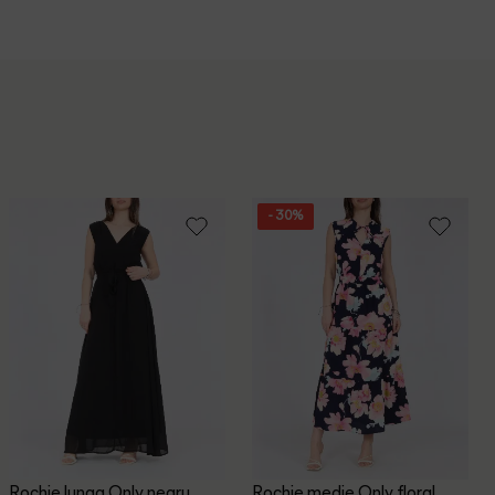
- 30%
Rochie lunga Only, negru
Rochie medie Only, floral