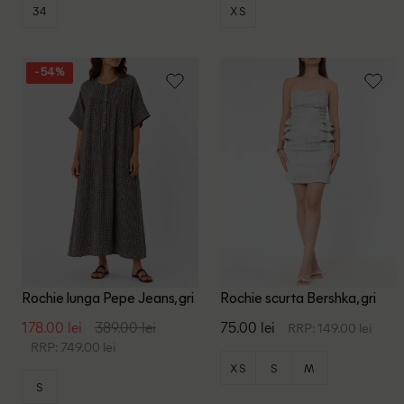
34
XS
- 54%
Rochie lunga Pepe Jeans, gri
Rochie scurta Bershka, gri
178.00 lei
389.00 lei
75.00 lei
RRP: 149.00 lei
RRP: 749.00 lei
XS
S
M
S