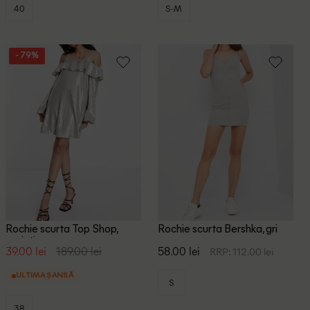
40
S-M
- 79%
Rochie scurta Top Shop,
Rochie scurta Bershka, gri
argintiu
39.00 lei
189.00 lei
58.00 lei
RRP: 112.00 lei
ULTIMA ȘANSĂ
S
38