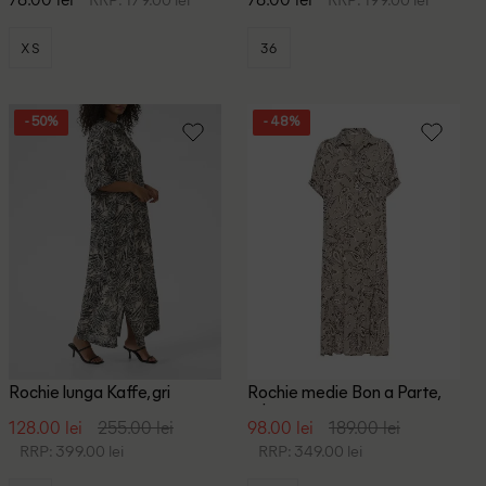
XS
36
- 50%
- 48%
Rochie lunga Kaffe, gri
Rochie medie Bon a Parte,
gri
128.00 lei
255.00 lei
98.00 lei
189.00 lei
RRP: 399.00 lei
RRP: 349.00 lei