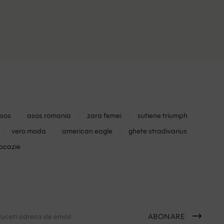
asos
asos romania
zara femei
sutiene triumph
vero moda
american eagle
ghete stradivarius
 ocazie
ABONARE