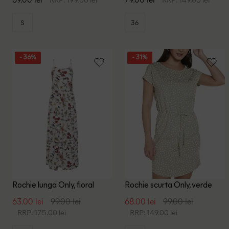
S
36
- 36%
- 31%
Rochie lunga Only, floral
Rochie scurta Only, verde
63.00 lei
99.00 lei
68.00 lei
99.00 lei
RRP: 175.00 lei
RRP: 149.00 lei