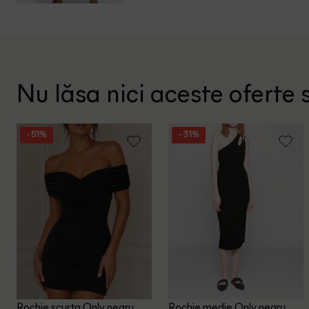
Nu lăsa nici aceste oferte s
- 51%
- 31%
Rochie scurta Only, negru
Rochie medie Only, negru