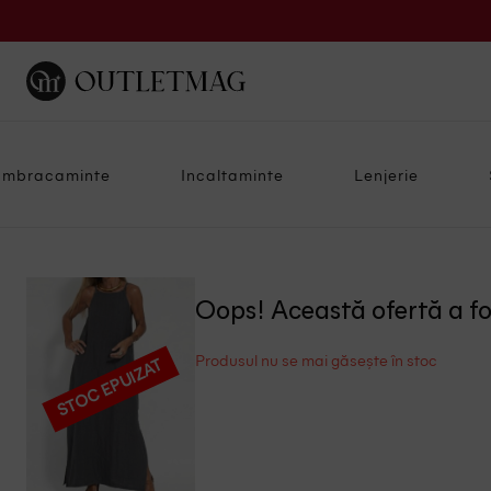
Imbracaminte
Incaltaminte
Lenjerie
Oops! Această ofertă a f
Produsul nu se mai găsește în stoc
STOC EPUIZAT