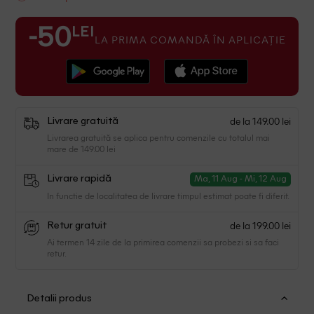
LEI
-50
LA PRIMA COMANDĂ ÎN APLICAȚIE
de la 149.00 lei
Livrare gratuită
Livrarea gratuită se aplica pentru comenzile cu totalul mai
mare de 149.00 lei
Livrare rapidă
Ma, 11 Aug - Mi, 12 Aug
In functie de localitatea de livrare timpul estimat poate fi diferit.
de la 199.00 lei
Retur gratuit
Ai termen 14 zile de la primirea comenzii sa probezi si sa faci
retur.
Detalii produs