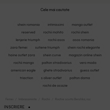
Cele mai cautate
shein romania
intimissimi
mango outlet
reserved
rochii mohito
rochii shein
lenjerie triumph
rochii asos
asos romania
zara femei
sutiene triumph
shein rochii elegante
haine outlet zara
shein curve
magazin online shein
rochii mango
palton stradivarius
vero moda
american eagle
ghete stradivarius
guess outlet
triaction
s oliver outlet
palton dama
rochii de ocazie
Femei
Imbracaminte
Rochii
Rochie scurta Bershka, roz
INSCRIERE