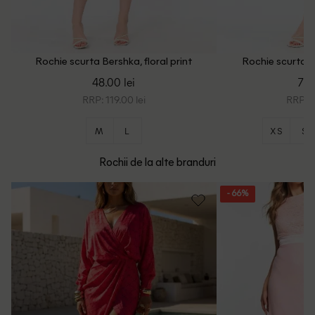
Rochie scurta Bershka, floral print
Rochie scurta B
48.00 lei
73.
RRP: 119.00 lei
RRP: 1
M
L
XS
S
Rochii de la alte branduri
- 66%