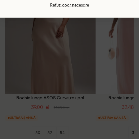
Refuz, doar necesare
Rochie lunga ASOS Curve, roz pal
Rochie lunga 
39.00 lei
32.48 le
143.90 lei
ULTIMA ȘANSĂ
ULTIMA ȘANSĂ
50
52
54
36