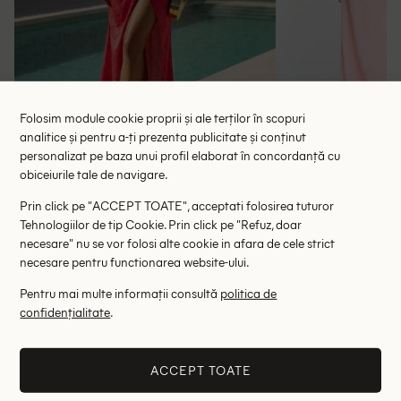
Folosim module cookie proprii și ale terților în scopuri
analitice și pentru a-ți prezenta publicitate și conținut
personalizat pe baza unui profil elaborat în concordanță cu
obiceiurile tale de navigare.
Rochie lunga Dancing Leopard, roz
Rochie lunga 
Prin click pe "ACCEPT TOATE", acceptati folosirea tuturor
107.50 lei
64.00 le
Tehnologiilor de tip Cookie. Prin click pe "Refuz, doar
RRP: 215.00 lei
RRP: 4
necesare" nu se vor folosi alte cookie in afara de cele strict
necesare pentru functionarea website-ului.
L
38
Pentru mai multe informații consultă
politica de
Altii au fost interesati de
confidențialitate
.
- 73%
- 72%
ACCEPT TOATE