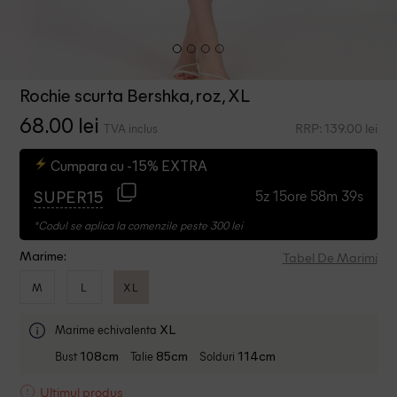
Rochie scurta Bershka, roz, XL
68.00 lei
RRP: 139.00 lei
TVA inclus
Cumpara cu -15% EXTRA
5z 15ore 58m 39s
SUPER15
*Codul se aplica la comenzile peste 300 lei
Tabel De Marimi
Marime:
M
L
XL
Marime echivalenta
XL
Bust
Talie
Solduri
108cm
85cm
114cm
Ultimul produs