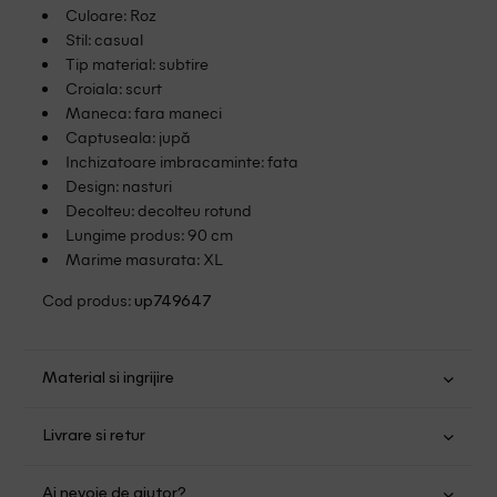
Culoare: Roz
Stil: casual
Tip material: subtire
Croiala: scurt
Maneca: fara maneci
Captuseala: jupă
Inchizatoare imbracaminte: fata
Design: nasturi
Decolteu: decolteu rotund
Lungime produs: 90 cm
Marime masurata: XL
Cod produs:
up749647
Material si ingrijire
Viscoza: 60%; Bumbac: 40%
Livrare si retur
Spalare manuala
Transport Gratuit pentru orice comanda cu o valoare mai
Nu folositi inalbitor
Ai nevoie de ajutor?