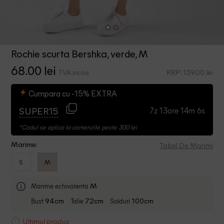
Rochie scurta Bershka, verde, M
68.00 lei
RRP: 139.00 lei
TVA inclus
Cumpara cu -15% EXTRA
7z 13ore 14m 6s
SUPER15
*Codul se aplica la comenzile peste 300 lei
Tabel De Marimi
Marime:
S
M
Marime echivalenta
M
Bust
Talie
Solduri
94cm
72cm
100cm
Ultimul produs