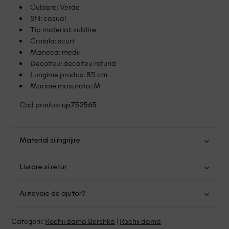
Culoare: Verde
Stil: casual
Tip material: subtire
Croiala: scurt
Maneca: medii
Decolteu: decolteu rotund
Lungime produs: 85 cm
Marime masurata: M
Cod produs:
up752565
Material si ingrijire
Bumbac: 100%
Livrare si retur
Spalare usoara la 30
Transport Gratuit pentru orice comanda cu o valoare mai
Nu folositi inalbitor
Ai nevoie de ajutor?
mare de 149.00 lei.
Nu uscati in uscator
Se pot calca
Suntem aici pentru a te ajuta:
Politica livrare
Categorii:
Rochii dama Bershka
|
Rochii dama
Fara curatare chimica