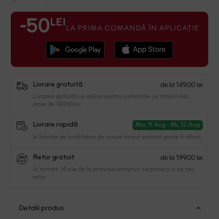
LEI
-50
LA PRIMA COMANDĂ ÎN APLICAȚIE
de la 149.00 lei
Livrare gratuită
Livrarea gratuită se aplica pentru comenzile cu totalul mai
mare de 149.00 lei
Livrare rapidă
Ma, 11 Aug - Mi, 12 Aug
In functie de localitatea de livrare timpul estimat poate fi diferit.
de la 199.00 lei
Retur gratuit
Ai termen 14 zile de la primirea comenzii sa probezi si sa faci
retur.
Detalii produs