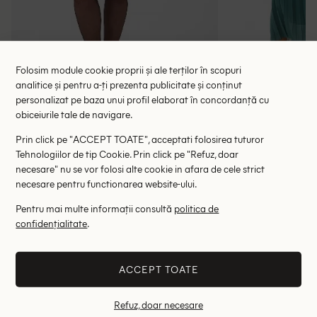
Folosim module cookie proprii și ale terților în scopuri
analitice și pentru a-ți prezenta publicitate și conținut
Rochie scurta Kaffe Curve, verde
Rochie lung
personalizat pe baza unui profil elaborat în concordanță cu
obiceiurile tale de navigare.
118.00 lei
137.00 le
189.00 lei
RRP: 369.00 lei
RRP: 4
Prin click pe "ACCEPT TOATE", acceptati folosirea tuturor
Tehnologiilor de tip Cookie. Prin click pe "Refuz, doar
50
necesare" nu se vor folosi alte cookie in afara de cele strict
necesare pentru functionarea website-ului.
Altii au fost interesati de
Pentru mai multe informații consultă
politica de
confidențialitate
.
- 77%
- 77%
ACCEPT TOATE
Refuz, doar necesare