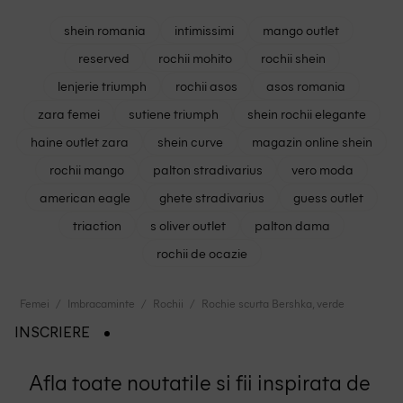
shein romania
intimissimi
mango outlet
reserved
rochii mohito
rochii shein
lenjerie triumph
rochii asos
asos romania
zara femei
sutiene triumph
shein rochii elegante
haine outlet zara
shein curve
magazin online shein
rochii mango
palton stradivarius
vero moda
american eagle
ghete stradivarius
guess outlet
triaction
s oliver outlet
palton dama
rochii de ocazie
Femei
Imbracaminte
Rochii
Rochie scurta Bershka, verde
INSCRIERE
Afla toate noutatile si fii inspirata de