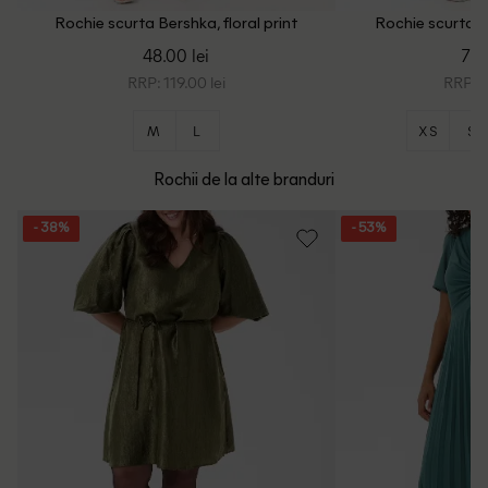
Rochie scurta Bershka, floral print
Rochie scurta B
48.00 lei
73.
RRP: 119.00 lei
RRP: 1
M
L
XS
S
Rochii de la alte branduri
- 38%
- 53%