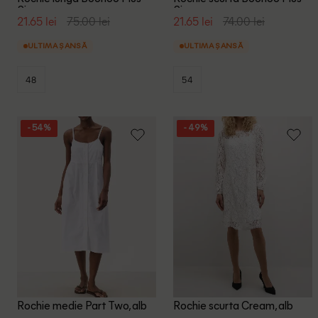
Size, crem
Size, negru
21.65 lei
75.00 lei
21.65 lei
74.00 lei
ULTIMA ȘANSĂ
ULTIMA ȘANSĂ
48
54
- 54%
- 49%
Rochie medie Part Two, alb
Rochie scurta Cream, alb