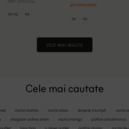
RRP: 349.00 lei
ULTIMA ȘANSĂ
40-42
44
34
46
VEZI MAI MULTE
Cele mai cautate
ved
rochii mohito
rochii shein
lenjerie triumph
rochii 
e
magazin online shein
rochii mango
palton stradivarius
outlet
triaction
s oliver outlet
palton dama
rochii de