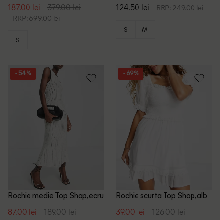
Luxury, alb
ecru
187.00 lei
379.00 lei
124.50 lei
RRP: 249.00 lei
RRP: 699.00 lei
S
M
S
- 54%
- 69%
Rochie medie Top Shop, ecru
Rochie scurta Top Shop, alb
87.00 lei
189.00 lei
39.00 lei
126.00 lei