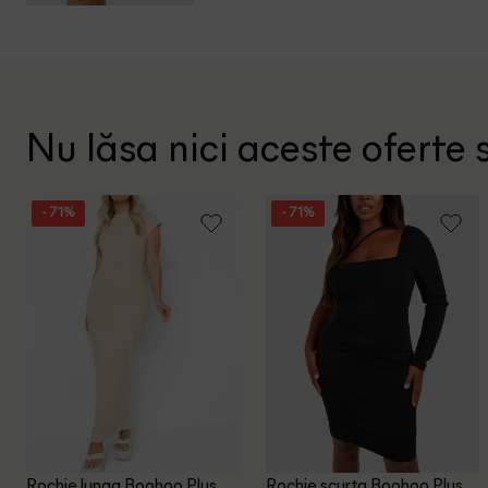
Nu lăsa nici aceste oferte s
- 71%
- 71%
Rochie lunga Boohoo Plus
Rochie scurta Boohoo Plus