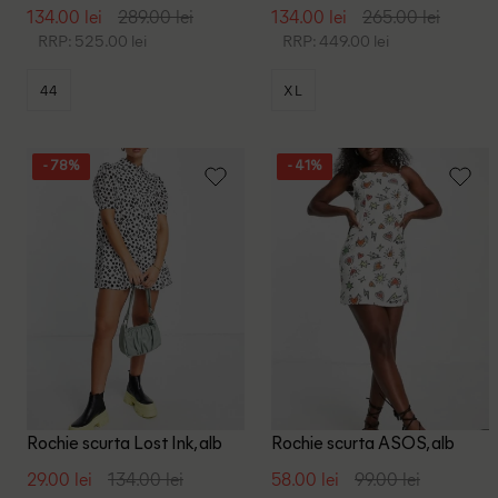
134.00 lei
289.00 lei
134.00 lei
265.00 lei
RRP: 525.00 lei
RRP: 449.00 lei
44
XL
- 78%
- 41%
Rochie scurta Lost Ink, alb
Rochie scurta ASOS, alb
29.00 lei
134.00 lei
58.00 lei
99.00 lei