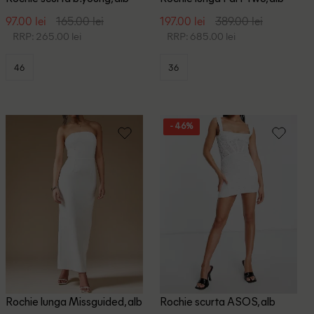
97.00 lei
165.00 lei
197.00 lei
389.00 lei
RRP: 265.00 lei
RRP: 685.00 lei
46
36
- 46%
Rochie lunga Missguided, alb
Rochie scurta ASOS, alb