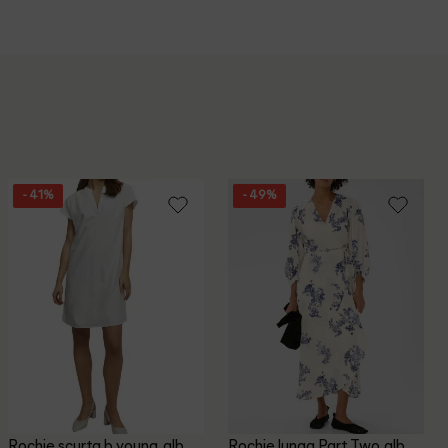
- 41%
- 49%
Rochie scurta b.young, alb
Rochie lunga Part Two, alb