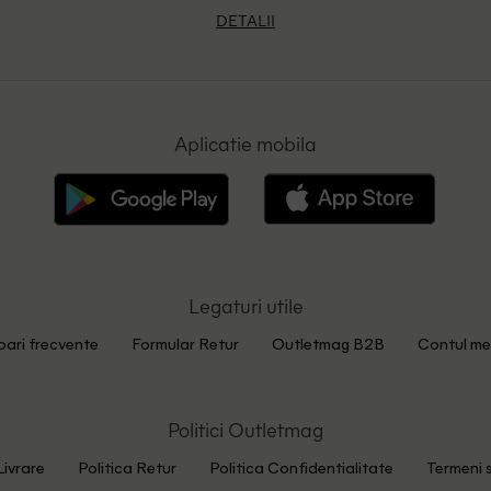
DETALII
Aplicatie mobila
Legaturi utile
bari frecvente
Formular Retur
Outletmag B2B
Contul me
Politici Outletmag
Livrare
Politica Retur
Politica Confidentialitate
Termeni s