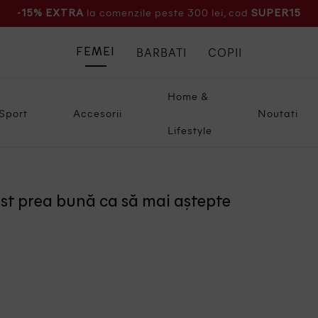
la comenzile peste 300 lei, cod
-15% EXTRA
SUPER15
BARBATI
COPII
FEMEI
Home &
Sport
Accesorii
Noutati
Lifestyle
ost prea bună ca să mai aștepte