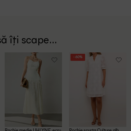
ă îți scape...
- 60%
Rochie medie UHLYNE, ecru
Rochie scurta Culture, alb