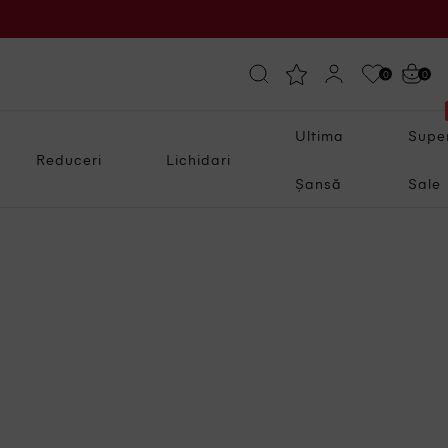
0
0
Ultima
Supe
Reduceri
Lichidari
Șansă
Sale