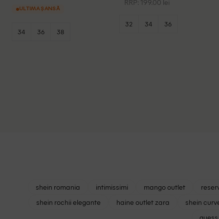
RRP: 199.00 lei
ULTIMA ȘANSĂ
32
34
36
34
36
38
shein romania
intimissimi
mango outlet
reser
shein rochii elegante
haine outlet zara
shein curv
guess 