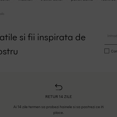
alb
tile si fii inspirata de
ostru
Conf
RETUR 14 ZILE
Ai 14 zile termen sa probezi hainele si sa pastrezi ce iti
place.