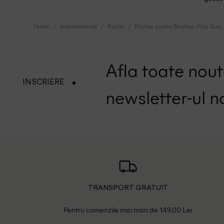
Femei
Imbracaminte
Rochii
Rochie scurta Boohoo Plus Size, 
Afla toate nouta
INSCRIERE
newsletter-ul n
TRANSPORT GRATUIT
Pentru comenzile mai mari de 149.00 Lei