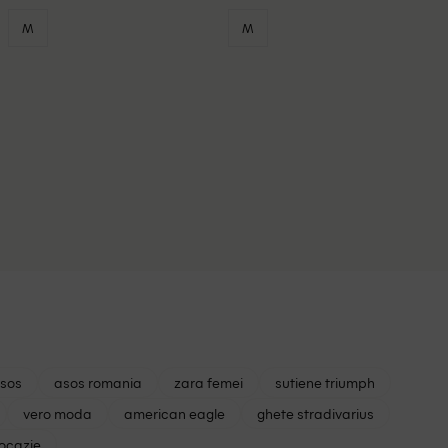
M
M
asos
asos romania
zara femei
sutiene triumph
vero moda
american eagle
ghete stradivarius
 ocazie