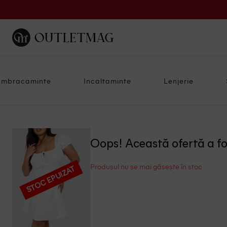
Imbracaminte
Incaltaminte
Lenjerie
Oops! Această ofertă a f
Produsul nu se mai găsește în stoc
STOC EPUIZAT