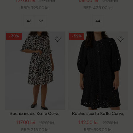
127.00 lei
138.00 lei
275.00 lei
289.00 lei
RRP: 399.00 lei
RRP: 475.00 lei
46
52
44
- 38%
- 52%
Rochie medie Kaffe Curve,
Rochie scurta Kaffe Curve,
negru/bej
negru
117.00 lei
142.00 lei
189.00 lei
297.00 lei
RRP: 315.00 lei
RRP: 599.00 lei