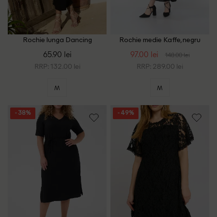
Rochie lunga Dancing
Rochie medie Kaffe, negru
Leopard, negru
65.90 lei
97.00 lei
148.00 lei
RRP: 132.00 lei
RRP: 289.00 lei
M
M
- 38%
- 49%