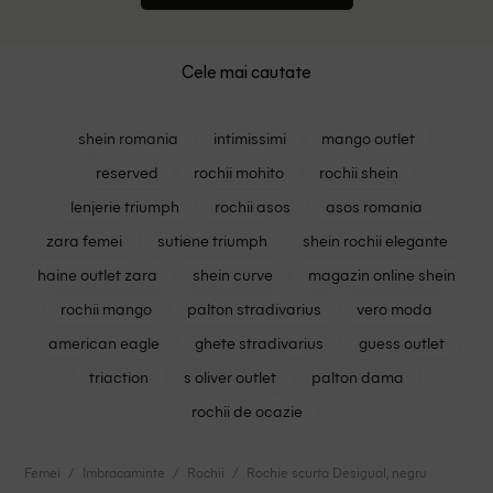
Cele mai cautate
shein romania
intimissimi
mango outlet
reserved
rochii mohito
rochii shein
lenjerie triumph
rochii asos
asos romania
zara femei
sutiene triumph
shein rochii elegante
haine outlet zara
shein curve
magazin online shein
rochii mango
palton stradivarius
vero moda
american eagle
ghete stradivarius
guess outlet
triaction
s oliver outlet
palton dama
rochii de ocazie
Femei
Imbracaminte
Rochii
Rochie scurta Desigual, negru