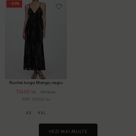
- 40%
Rochie lunga Mango, negru
114.00 lei
189.00 lei
RRP: 319.00 lei
XS
XXL
VEZI MAI MULTE