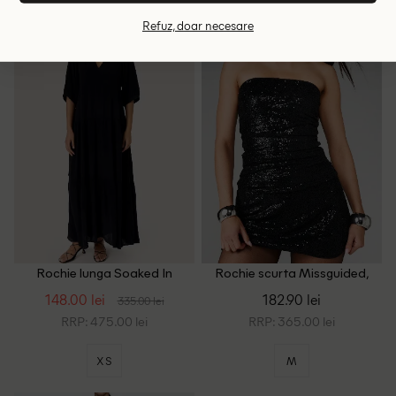
Refuz, doar necesare
- 56%
Rochie lunga Soaked In
Rochie scurta Missguided,
Luxury, negru
negru
148.00 lei
182.90 lei
335.00 lei
RRP: 475.00 lei
RRP: 365.00 lei
XS
M