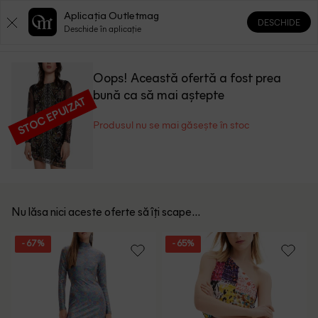
Aplicația Outletmag
DESCHIDE
0
0
Deschide în aplicație
Oops! Această ofertă a fost prea
bună ca să mai aștepte
STOC EPUIZAT
Produsul nu se mai găsește în stoc
Nu lăsa nici aceste oferte să îți scape...
- 67%
- 65%