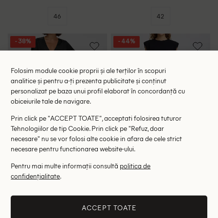
46
42
- 38%
- 44%
Folosim module cookie proprii și ale terților în scopuri
analitice și pentru a-ți prezenta publicitate și conținut
personalizat pe baza unui profil elaborat în concordanță cu
obiceiurile tale de navigare.
Prin click pe "ACCEPT TOATE", acceptati folosirea tuturor
Tehnologiilor de tip Cookie. Prin click pe "Refuz, doar
necesare" nu se vor folosi alte cookie in afara de cele strict
necesare pentru functionarea website-ului.
Pentru mai multe informații consultă
politica de
Rochie medie Kaffe, negru
Rochie scurta Ichi, negru
confidențialitate
.
117.00 lei
98.00 lei
189.00 lei
175.00 lei
RRP: 315.00 lei
RRP: 249.00 lei
ACCEPT TOATE
40
L