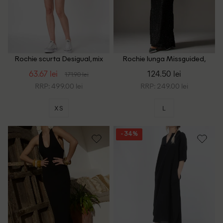
Rochie scurta Desigual, mix
Rochie lunga Missguided,
culori
negru
63.67 lei
124.50 lei
171.90 lei
RRP: 499.00 lei
RRP: 249.00 lei
XS
L
- 34%