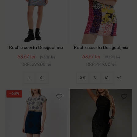
Rochie scurta Desigual, mix
Rochie scurta Desigual, mix
culori
culori
63.67 lei
63.67 lei
193.90 lei
183.90 lei
RRP: 599.00 lei
RRP: 449.00 lei
+1
L
XL
XS
S
M
- 63%