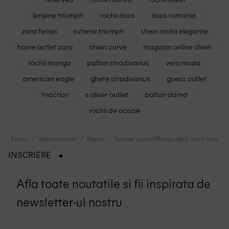
lenjerie triumph
rochii asos
asos romania
zara femei
sutiene triumph
shein rochii elegante
haine outlet zara
shein curve
magazin online shein
rochii mango
palton stradivarius
vero moda
american eagle
ghete stradivarius
guess outlet
triaction
s oliver outlet
palton dama
rochii de ocazie
Femei
Imbracaminte
Rochii
Rochie scurta Missguided, maro inchis
INSCRIERE
Afla toate noutatile si fii inspirata de
newsletter-ul nostru