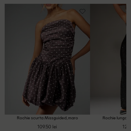
Email: [
contact@outletmag.ro
]
Intrebari frecvente
Rochie scurta Missguided, maro
Rochie lunga M
109.50 lei
124.