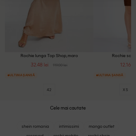
Rochie lunga Top Shop, maro
Rochie scurt
32.48 lei
12.16 le
119.00 lei
ULTIMA ȘANSĂ
ULTIMA ȘANSĂ
42
XS
Cele mai cautate
shein romania
intimissimi
mango outlet
reserved
rochii mohito
rochii shein