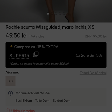
Rochie scurta Missguided, maro inchis, XS
49.50 lei
RRP: 99.00 lei
TVA inclus
Cumpara cu -15% EXTRA
5z 2ore 3m 57s
SUPER15
*Codul se aplica la comenzile peste 300 lei
Tabel De Marimi
Marime:
XS
Marime echivalenta
34
Bust
Talie
Solduri
84cm
0cm
0cm
Ultimul produs