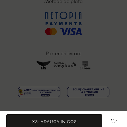
Metode de plata
Parteneri livrare
XS-
ADAUGA IN COS
Toate drepturile rezervate © 2026 OutletMag