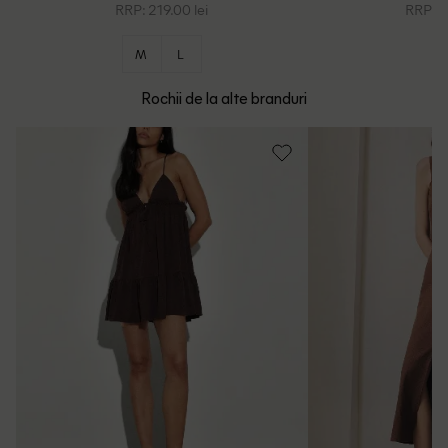
RRP: 219.00 lei
RRP: 2
M
L
Rochii de la alte branduri