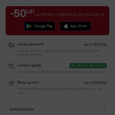
LEI
-50
LA PRIMA COMANDĂ ÎN APLICAȚIE
de la 149.00 lei
Livrare gratuită
Livrarea gratuită se aplica pentru comenzile cu totalul mai
mare de 149.00 lei
Livrare rapidă
Ma, 11 Aug - Mi, 12 Aug
In functie de localitatea de livrare timpul estimat poate fi diferit.
de la 199.00 lei
Retur gratuit
Ai termen 14 zile de la primirea comenzii sa probezi si sa faci
retur.
Detalii produs