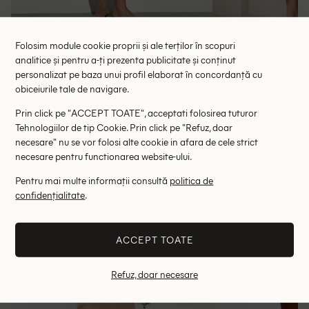
Folosim module cookie proprii și ale terților în scopuri
Rochie scurta KSTM, maro
Rochie medi
analitice și pentru a-ți prezenta publicitate și conținut
72.50 lei
74.
personalizat pe baza unui profil elaborat în concordanță cu
RRP: 145.00 lei
RRP: 1
obiceiurile tale de navigare.
Prin click pe "ACCEPT TOATE", acceptati folosirea tuturor
L
Tehnologiilor de tip Cookie. Prin click pe "Refuz, doar
necesare" nu se vor folosi alte cookie in afara de cele strict
Altii au fost interesati de
necesare pentru functionarea website-ului.
Pentru mai multe informații consultă
politica de
- 73%
- 81%
confidențialitate
.
ACCEPT TOATE
Refuz, doar necesare