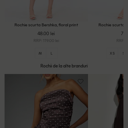
Rochie scurta Bershka, floral print
Rochie scurta B
48.00 lei
73.
RRP: 119.00 lei
RRP: 1
M
L
XS
S
Rochii de la alte branduri