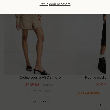
Refuz, doar necesare
Rochie scurta ASOS, maro
Rochie medie N
47.45 lei
39.00 le
118.00 lei
RRP: 199.00 lei
ULTIMA ȘANSĂ
34
36
XS