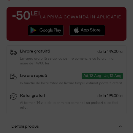
LEI
-50
LA PRIMA COMANDĂ ÎN APLICAȚIE
de la 149.00 lei
Livrare gratuită
Livrarea gratuită se aplica pentru comenzile cu totalul mai
mare de 149.00 lei
Livrare rapidă
Mi, 12 Aug - Jo, 13 Aug
In functie de localitatea de livrare timpul estimat poate fi diferit.
de la 199.00 lei
Retur gratuit
Ai termen 14 zile de la primirea comenzii sa probezi si sa faci
retur.
Detalii produs