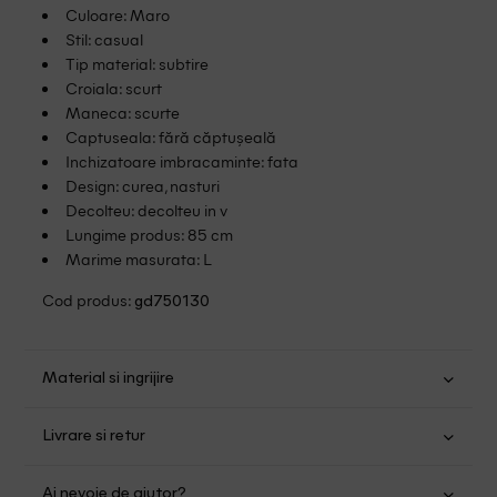
Culoare: Maro
Stil: casual
Tip material: subtire
Croiala: scurt
Maneca: scurte
Captuseala: fără căptușeală
Inchizatoare imbracaminte: fata
Design: curea, nasturi
Decolteu: decolteu in v
Lungime produs: 85 cm
Marime masurata: L
Cod produs:
gd750130
Material si ingrijire
Bumbac: 47%; Poliester: 36%; Viscoza: 14%; Elastan: 3%
Livrare si retur
Spalare usoara la 30
Transport Gratuit pentru orice comanda cu o valoare mai
Nu folositi inalbitor
Ai nevoie de ajutor?