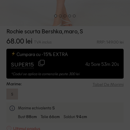
Rochie scurta Bershka, maro, S
68.00 lei
RRP: 149.00 lei
TVA inclus
Cumpara cu -15% EXTRA
4z 5ore 53m 19s
SUPER15
*Codul se aplica la comenzile peste 300 lei
Tabel De Marimi
Marime:
S
Marime echivalenta
S
Bust
Talie
Solduri
88cm
66cm
94cm
Ultimul produs