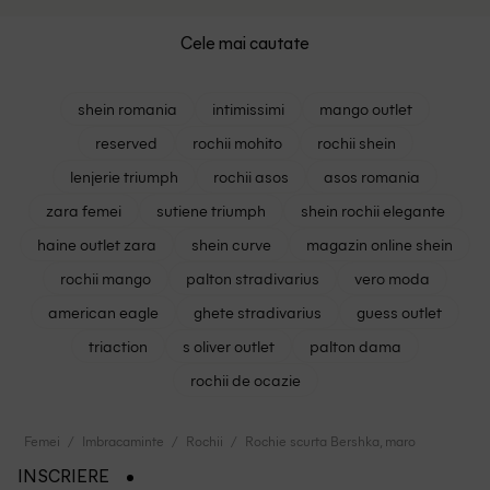
Cele mai cautate
shein romania
intimissimi
mango outlet
reserved
rochii mohito
rochii shein
lenjerie triumph
rochii asos
asos romania
zara femei
sutiene triumph
shein rochii elegante
haine outlet zara
shein curve
magazin online shein
rochii mango
palton stradivarius
vero moda
american eagle
ghete stradivarius
guess outlet
triaction
s oliver outlet
palton dama
rochii de ocazie
Femei
Imbracaminte
Rochii
Rochie scurta Bershka, maro
INSCRIERE