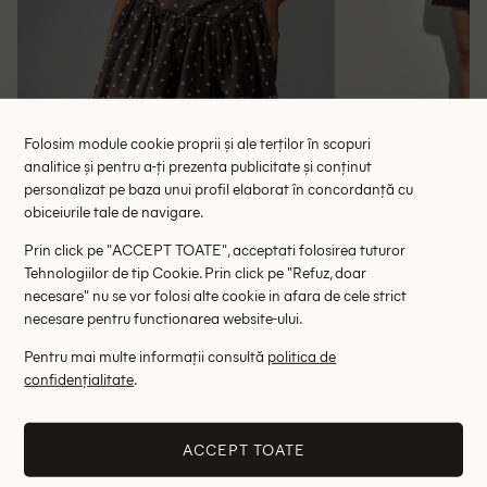
Folosim module cookie proprii și ale terților în scopuri
analitice și pentru a-ți prezenta publicitate și conținut
personalizat pe baza unui profil elaborat în concordanță cu
obiceiurile tale de navigare.
Rochie scurta Missguided, maro
Rochie scur
Prin click pe "ACCEPT TOATE", acceptati folosirea tuturor
109.50 lei
72.
Tehnologiilor de tip Cookie. Prin click pe "Refuz, doar
RRP: 219.00 lei
RRP: 1
necesare" nu se vor folosi alte cookie in afara de cele strict
necesare pentru functionarea website-ului.
M
L
Pentru mai multe informații consultă
politica de
Altii au fost interesati de
confidențialitate
.
- 60%
- 72%
ACCEPT TOATE