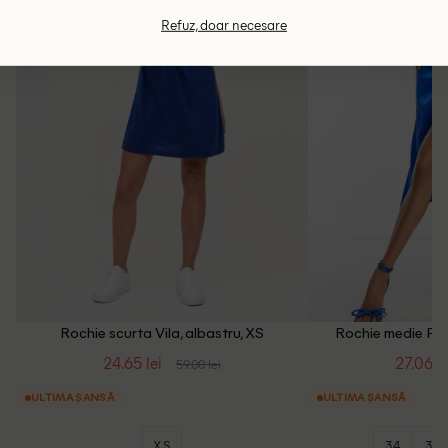
Refuz, doar necesare
Rochie scurta Vila, albastru, XS
Rochie medie Publ
24.65 lei
27.06 le
59.00 lei
ULTIMA ȘANSĂ
ULTIMA ȘANSĂ
XS
34
36