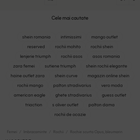
Cele mai cautate
shein romania
intimissimi
mango outlet
reserved
rochii mohito
rochii shein
lenjerie triumph
rochii asos
asos romania
zara femei
sutiene triumph
shein rochii elegante
haine outlet zara
shein curve
magazin online shein
rochii mango
palton stradivarius
vero moda
american eagle
ghete stradivarius
guess outlet
triaction
s oliver outlet
palton dama
rochii de ocazie
Femei
Imbracaminte
Rochii
Rochie scurta Opus, bleumarin