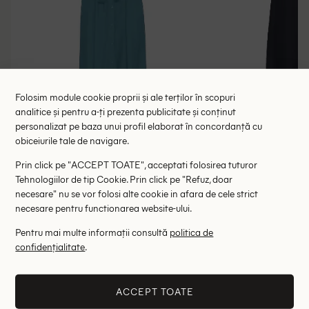
Folosim module cookie proprii și ale terților în scopuri
analitice și pentru a-ți prezenta publicitate și conținut
personalizat pe baza unui profil elaborat în concordanță cu
obiceiurile tale de navigare.
Rochie medie Cream, albastru
Rochie medie 
Prin click pe "ACCEPT TOATE", acceptati folosirea tuturor
134.00 lei
134.00 l
275.00 lei
Tehnologiilor de tip Cookie. Prin click pe "Refuz, doar
RRP: 475.00 lei
RRP: 3
necesare" nu se vor folosi alte cookie in afara de cele strict
necesare pentru functionarea website-ului.
36
Pentru mai multe informații consultă
politica de
confidențialitate
.
Altii au fost interesati de
- 58%
- 72%
ACCEPT TOATE