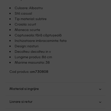
Culoare: Albastru
Stil: casual
Tip material: subtire
Croiala: scurt
Maneca: scurte
Captuseala: fără căptușeală
Inchizatoare imbracaminte: fata
Design: nasturi
Decolteu: decolteu in v
Lungime produs: 86 cm
Marime masurata: 38
Cod produs:
om730808
Material si ingrijire
Viscoza: 100%
Livrare si retur
Spalare usoara la 30
Transport Gratuit pentru orice comanda cu o valoare mai