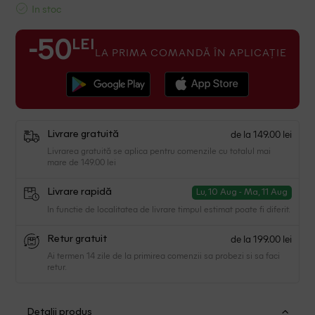
In stoc
LEI
-50
LA PRIMA COMANDĂ ÎN APLICAȚIE
de la 149.00 lei
Livrare gratuită
Livrarea gratuită se aplica pentru comenzile cu totalul mai
mare de 149.00 lei
Livrare rapidă
Lu, 10 Aug - Ma, 11 Aug
In functie de localitatea de livrare timpul estimat poate fi diferit.
de la 199.00 lei
Retur gratuit
Ai termen 14 zile de la primirea comenzii sa probezi si sa faci
retur.
Detalii produs