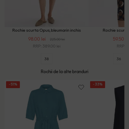
Rochie scurta Opus, bleumarin inchis
Rochie scurta 
98.00 lei
59.50 le
225.00 lei
RRP: 389.00 lei
RRP: 3
38
36
Rochii de la alte branduri
- 51%
- 33%