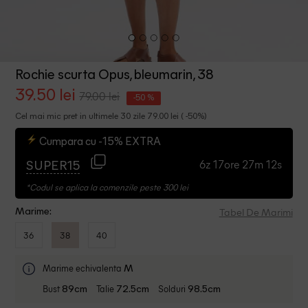
Rochie scurta Opus, bleumarin, 38
39.50 lei
79.00 lei
-50 %
Cel mai mic pret in ultimele 30 zile 79.00 lei ( -50%)
Cumpara cu -15% EXTRA
6z 17ore 27m 12s
SUPER15
*Codul se aplica la comenzile peste 300 lei
Tabel De Marimi
Marime:
36
38
40
Marime echivalenta
M
Bust
Talie
Solduri
89cm
72.5cm
98.5cm