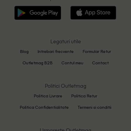
Legaturi utile
Blog
Intrebari frecvente
Formular Retur
Outletmag B2B
Contul meu
Contact
Politici Outletmag
Politica Livrare
Politica Retur
Politica Confidentialitate
Termeni si conditii
Urmareste Outletmag