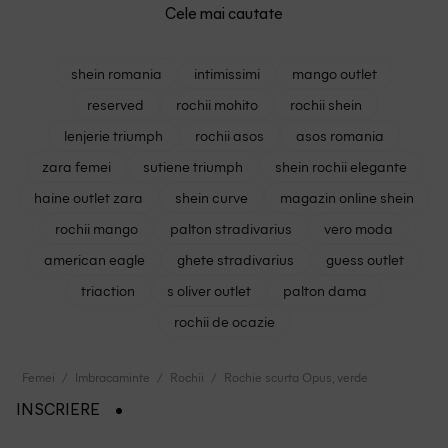
Cele mai cautate
shein romania
intimissimi
mango outlet
reserved
rochii mohito
rochii shein
lenjerie triumph
rochii asos
asos romania
zara femei
sutiene triumph
shein rochii elegante
haine outlet zara
shein curve
magazin online shein
rochii mango
palton stradivarius
vero moda
american eagle
ghete stradivarius
guess outlet
triaction
s oliver outlet
palton dama
rochii de ocazie
Femei
Imbracaminte
Rochii
Rochie scurta Opus, verde
INSCRIERE