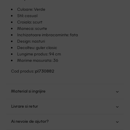
Culoare: Verde
Stil: casual
Croiala: scurt
Maneca: scurte
Inchizatoare imbracaminte: fata
Design: nasturi
Decolteu: guler clasic
Lungime produs: 94 cm
Marime masurata: 36
Cod produs:
pl730882
Material si ingrijire
In: 100%
Livrare si retur
Spalare usoara la 30
Transport Gratuit pentru orice comanda cu o valoare mai
Nu folositi inalbitor
Ai nevoie de ajutor?
mare de 149.00 lei.
Nu uscati in uscator