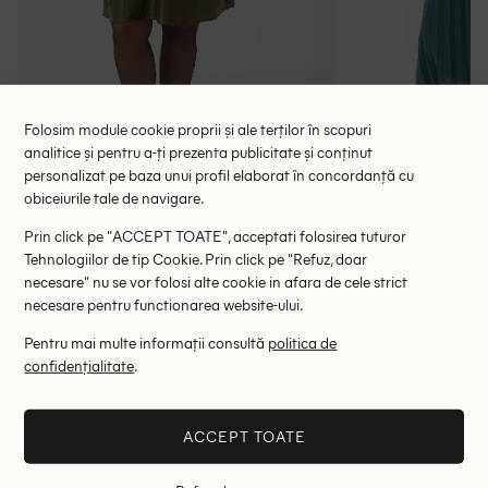
Folosim module cookie proprii și ale terților în scopuri
analitice și pentru a-ți prezenta publicitate și conținut
personalizat pe baza unui profil elaborat în concordanță cu
Rochie scurta Kaffe Curve, verde
Rochie lung
obiceiurile tale de navigare.
118.00 lei
137.00 le
189.00 lei
Prin click pe "ACCEPT TOATE", acceptati folosirea tuturor
RRP: 369.00 lei
RRP: 4
Tehnologiilor de tip Cookie. Prin click pe "Refuz, doar
necesare" nu se vor folosi alte cookie in afara de cele strict
50
necesare pentru functionarea website-ului.
Pentru mai multe informații consultă
politica de
Altii au fost interesati de
confidențialitate
.
- 78%
- 83%
ACCEPT TOATE