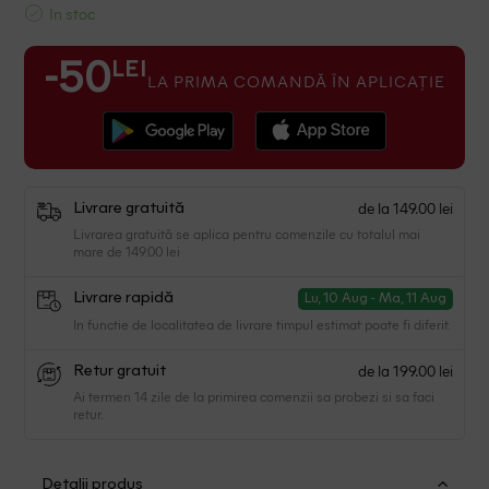
In stoc
LEI
-50
LA PRIMA COMANDĂ ÎN APLICAȚIE
de la 149.00 lei
Livrare gratuită
Livrarea gratuită se aplica pentru comenzile cu totalul mai
mare de 149.00 lei
Livrare rapidă
Lu, 10 Aug - Ma, 11 Aug
In functie de localitatea de livrare timpul estimat poate fi diferit.
de la 199.00 lei
Retur gratuit
Ai termen 14 zile de la primirea comenzii sa probezi si sa faci
retur.
Detalii produs