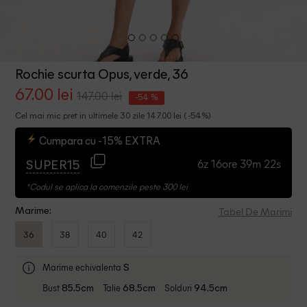
Rochie scurta Opus, verde, 36
67.00 lei
147.00 lei
-54 %
Cel mai mic pret in ultimele 30 zile 147.00 lei ( -54%)
Cumpara cu -15% EXTRA
6z 16ore 39m 22s
SUPER15
*Codul se aplica la comenzile peste 300 lei
Tabel De Marimi
Marime:
36
38
40
42
Marime echivalenta
S
Bust
Talie
Solduri
85.5cm
68.5cm
94.5cm