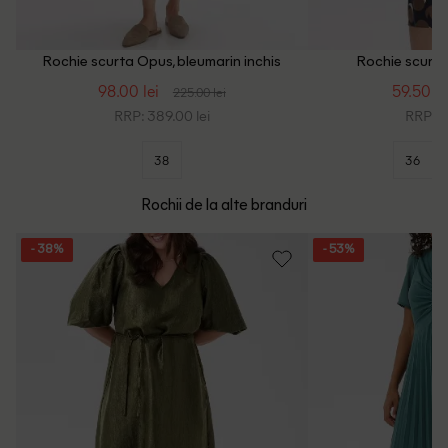
Rochie scurta Opus, bleumarin inchis
Rochie scurta 
98.00 lei
59.50 le
225.00 lei
RRP: 389.00 lei
RRP: 3
38
36
Rochii de la alte branduri
- 38%
- 53%