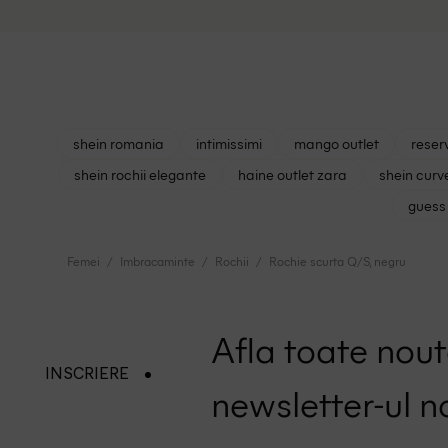
shein romania
intimissimi
mango outlet
reser
shein rochii elegante
haine outlet zara
shein curv
guess 
Femei
Imbracaminte
Rochii
Rochie scurta Q/S, negru
Afla toate nouta
INSCRIERE
newsletter-ul n