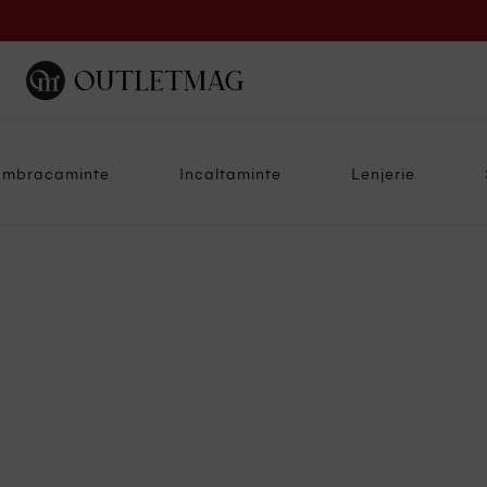
Imbracaminte
Incaltaminte
Lenjerie