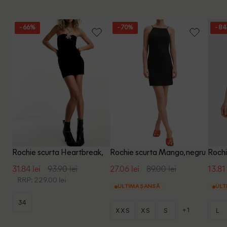
- 66%
- 70%
- 8
Rochie scurta Heartbreak,
Rochie scurta Mango, negru
Rochi
negru
negr
31.84 lei
93.90 lei
27.06 lei
89.00 lei
13.81 
RRP: 229.00 lei
ULTIMA ȘANSĂ
ULT
34
+1
XXS
XS
S
L