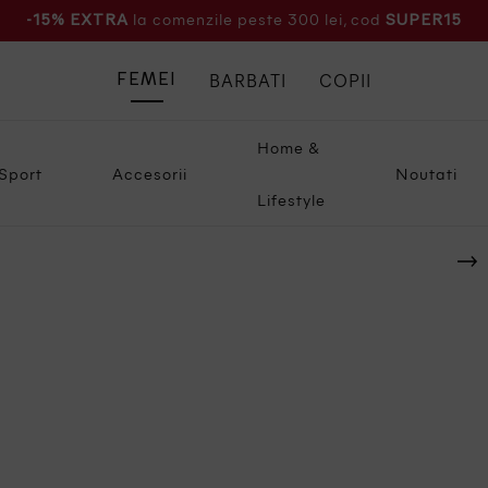
la comenzile peste 300 lei, cod
-15% EXTRA
SUPER15
BARBATI
COPII
FEMEI
Home &
Sport
Accesorii
Noutati
Lifestyle