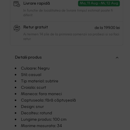
Livrare rapidă
Ma, 11 Aug - Mi, 12 Aug
In functie de localitatea de livrare timpul estimat poate fi
diferit.
de la 199.00 lei
Retur gratuit
Ai termen 14 zile de la primirea comenzii sa probezi si sa faci
retur.
Detalii produs
Culoare: Negru
Stil: casual
Tip material: subtire
Croiala: scurt
Maneca: fara maneci
Captuseala: fără căptușeală
Design: snur
Decolteu: rotund
Lungime produs: 100 cm
Marime masurata: 34