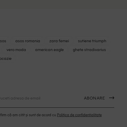
asos
asos romania
zara femei
sutiene triumph
vero moda
american eagle
ghete stradivarius
 ocazie
ABONARE
irm că am citit și sunt de acord cu
Politica de confidentialitate