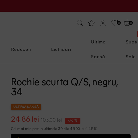
0
0
Ultima
Supe
Reduceri
Lichidari
Șansă
Sale
Rochie scurta Q/S, negru,
34
ULTIMA ȘANSĂ
24.86 lei
103.00 lei
-76 %
Cel mai mic pret in ultimele 30 zile 45.00 lei ( -45%)