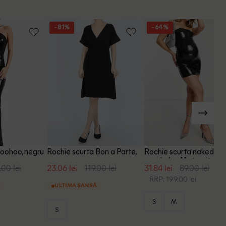
- 81%
- 64%
Boohoo, negru
Rochie scurta Bon a Parte,
Rochie scurta naked
negru
wardrobe Maternity, ne
.00 lei
23.06 lei
119.00 lei
31.84 lei
89.00 lei
RRP: 199.00 lei
ULTIMA ȘANSĂ
S
M
S