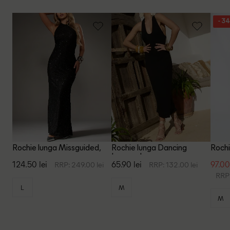
- 3
Rochie lunga Missguided,
Rochie lunga Dancing
Rochi
negru
Leopard, negru
124.50 lei
65.90 lei
97.00
RRP: 249.00 lei
RRP: 132.00 lei
RRP:
L
M
M