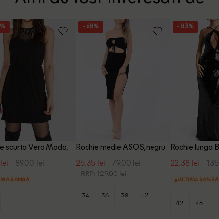
4%
- 68%
- 83%
e scurta Vero Moda,
Rochie medie ASOS, negru
Rochie lunga 
u
lei
89.00 lei
25.35 lei
79.00 lei
22.38 lei
135
RRP: 129.00 lei
IMA ȘANSĂ
ULTIMA ȘANSĂ
+2
34
36
38
42
46