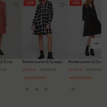
- 82%
- 82%
Q/S, roz
Rochie scurta Q/S, negru
Rochie scurta Q/S, negr
0 lei
26.44 lei
150.00 lei
22.65 lei
125.00 lei
ULTIMA ȘANSĂ
ULTIMA ȘANSĂ
34
36
42
32