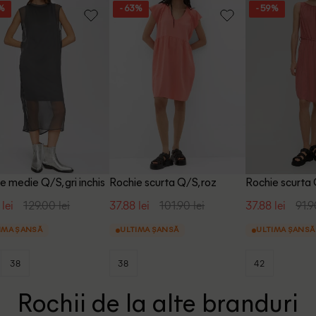
1%
- 63%
- 59%
e medie Q/S, gri inchis
Rochie scurta Q/S, roz
Rochie scurta 
 lei
129.00 lei
37.88 lei
101.90 lei
37.88 lei
91.9
IMA ȘANSĂ
ULTIMA ȘANSĂ
ULTIMA ȘANSĂ
38
38
42
Rochii de la alte branduri