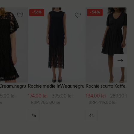
- 56%
- 54%
 Cream, negru
Rochie medie InWear, negru
Rochie scurta Kaffe, ne
5.00 lei
174.00 lei
395.00 lei
134.00 lei
289.00 lei
i
RRP: 785.00 lei
RRP: 419.00 lei
36
44