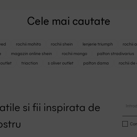
Cele mai cautate
ved
rochii mohito
rochii shein
lenjerie triumph
rochii 
e
magazin online shein
rochii mango
palton stradivarius
outlet
triaction
s oliver outlet
palton dama
rochii de
tile si fii inspirata de
ostru
Conf