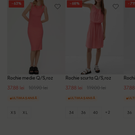
- 63%
- 68%
- 7
Rochie medie Q/S, roz
Rochie scurta Q/S, roz
Rochi
37.88 lei
101.90 lei
37.88 lei
119.00 lei
37.88
ULTIMA ȘANSĂ
ULTIMA ȘANSĂ
ULT
+2
XS
XL
34
36
40
36