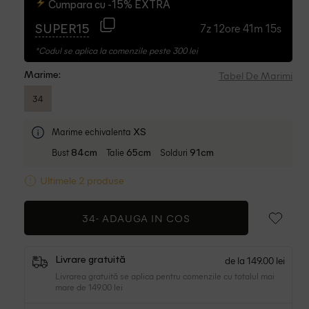
Cumpara cu -15% EXTRA
7z 12ore 41m 14s
SUPER15
*Codul se aplica la comenzile peste 300 lei
Tabel De Marimi
Marime:
34
Marime echivalenta
XS
Bust
Talie
Solduri
84cm
65cm
91cm
Ultimele 2 produse
34-
ADAUGA IN COS
de la 149.00 lei
Livrare gratuită
Livrarea gratuită se aplica pentru comenzile cu totalul mai
mare de 149.00 lei