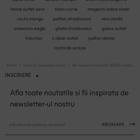
haine outlet zara
shein curve
magazin online shein
rochii mango
palton stradivarius
vero moda
american eagle
ghete stradivarius
guess outlet
triaction
s oliver outlet
palton dama
rochii de ocazie
Home
Casa & Decorarea Casei
Set lumanari 4 bucati SHEIN, negru
INSCRIERE
Afla toate noutatile si fii inspirata de
newsletter-ul nostru
ABONARE