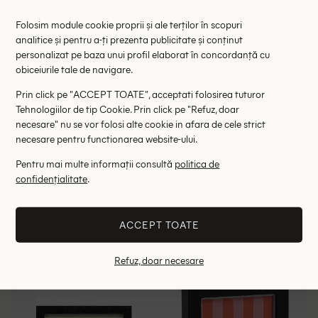
Folosim module cookie proprii și ale terților în scopuri
analitice și pentru a-ți prezenta publicitate și conținut
personalizat pe baza unui profil elaborat în concordanță cu
obiceiurile tale de navigare.
Prin click pe "ACCEPT TOATE", acceptati folosirea tuturor
Tehnologiilor de tip Cookie. Prin click pe "Refuz, doar
necesare" nu se vor folosi alte cookie in afara de cele strict
necesare pentru functionarea website-ului.
Pentru mai multe informații consultă
politica de
Perdea magnetica anti-
Folie decorativă autoadezivă
confidențialitate
.
insecte pentru usa Dayes,
DLP Industry, negru
29.00 lei
24.00 lei
negru
RRP: 49.00 lei
RRP: 39.00 lei
ACCEPT TOATE
ONE SIZE
ONE SIZE
Refuz, doar necesare