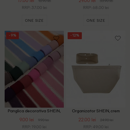
17.00 lei
29.00 lei
18.90 lei
33.90 lei
RRP: 37.00 lei
RRP: 68.00 lei
ONE SIZE
ONE SIZE
- 9%
- 12%
Panglica decorativa SHEIN,
Organizator SHEIN, crem
roz
9.00 lei
22.00 lei
9.90 lei
24.90 lei
RRP: 19.00 lei
RRP: 49.00 lei