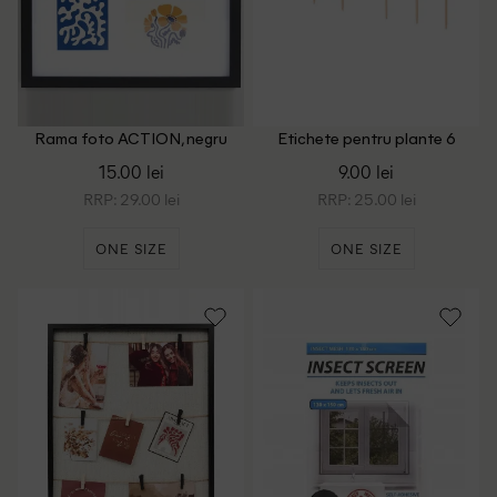
Rama foto ACTION, negru
Etichete pentru plante 6
bucati Home Accents,
15.00 lei
9.00 lei
crem/negru
RRP: 29.00 lei
RRP: 25.00 lei
ONE SIZE
ONE SIZE