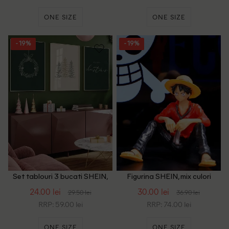
ONE SIZE
ONE SIZE
- 19%
- 19%
Set tablouri 3 bucati SHEIN,
Figurina SHEIN, mix culori
mix culori
24.00 lei
30.00 lei
29.50 lei
36.90 lei
RRP: 59.00 lei
RRP: 74.00 lei
ONE SIZE
ONE SIZE