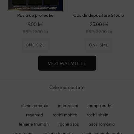
Pasla de protectie
Cos de depozitare Studio
autoadeziva ACTION, negru
Home, negru
9.00 lei
25.00 lei
RRP: 19.00 lei
RRP: 39.00 lei
ONE SIZE
ONE SIZE
VEZI MAI MULTE
Cele mai cautate
shein romania
intimissimi
mango outlet
reserved
rochii mohito
rochii shein
lenjerie triumph
rochii asos
asos romania
zara femei
sutiene triumph
shein rochii elegante