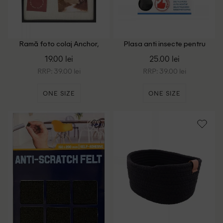
Ramă foto colaj Anchor,
Plasa anti insecte pentru
negru
fereastra 130x150cm Dayes,
19.00 lei
25.00 lei
negru
RRP: 39.00 lei
RRP: 39.00 lei
ONE SIZE
ONE SIZE