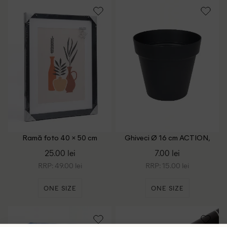
Ramă foto 40 × 50 cm
Ghiveci Ø 16 cm ACTION,
Anchor, negru
negru
25.00 lei
7.00 lei
RRP: 49.00 lei
RRP: 15.00 lei
ONE SIZE
ONE SIZE