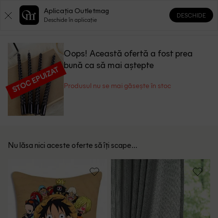
Aplicația Outletmag
DESCHIDE
0
0
Deschide în aplicație
Oops! Această ofertă a fost prea
bună ca să mai aștepte
STOC EPUIZAT
Produsul nu se mai găsește în stoc
Nu lăsa nici aceste oferte să îți scape...