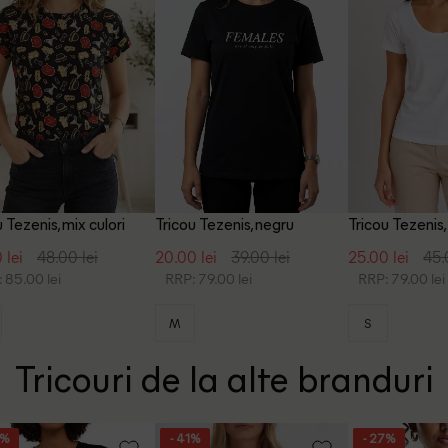
 Tezenis, mix culori
Tricou Tezenis, negru
Tricou Tezenis,
 lei
48.00 lei
20.00 lei
39.00 lei
25.00 lei
45.
 85.00 lei
RRP: 79.00 lei
RRP: 79.00 lei
M
S
Tricouri de la alte branduri
5%
- 41%
- 27%