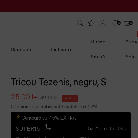
0
0
Ultima
Supe
Reduceri
Lichidari
Șansă
Sale
Tricou Tezenis, negru, S
25.00 lei
49.00 lei
-49 %
Cel mai mic pret in ultimele 30 zile 35.00 lei ( -29%)
Cumpara cu -15% EXTRA
5z 22ore 18m 58s
SUPER15