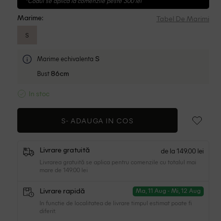
*Codul se aplica la comenzile peste 300 lei
Tabel De Marimi
Marime:
S
Marime echivalenta
S
Bust
86cm
In stoc
S-
ADAUGA IN COS
de la 149.00 lei
Livrare gratuită
Livrarea gratuită se aplica pentru comenzile cu totalul mai
mare de 149.00 lei
Livrare rapidă
Ma, 11 Aug - Mi, 12 Aug
In functie de localitatea de livrare timpul estimat poate fi
diferit.