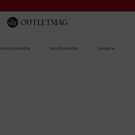
Imbracaminte
Incaltaminte
Lenjerie