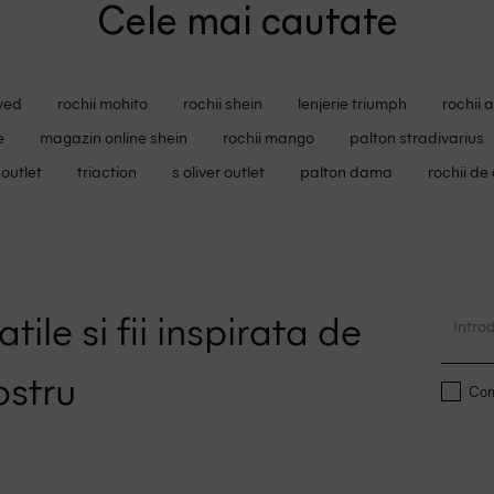
Cele mai cautate
ved
rochii mohito
rochii shein
lenjerie triumph
rochii 
e
magazin online shein
rochii mango
palton stradivarius
outlet
triaction
s oliver outlet
palton dama
rochii de
tile si fii inspirata de
ostru
Conf