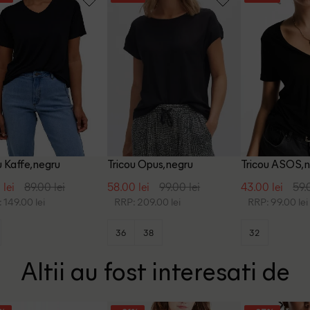
u Kaffe, negru
Tricou Opus, negru
Tricou ASOS, 
 lei
89.00 lei
58.00 lei
99.00 lei
43.00 lei
59.
 149.00 lei
RRP: 209.00 lei
RRP: 99.00 lei
36
38
32
Altii au fost interesati de