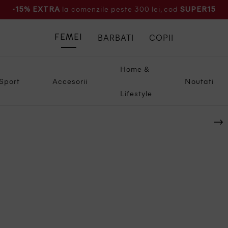
la comenzile peste 300 lei, cod
-15% EXTRA
SUPER15
BARBATI
COPII
FEMEI
Home &
Sport
Accesorii
Noutati
Lifestyle