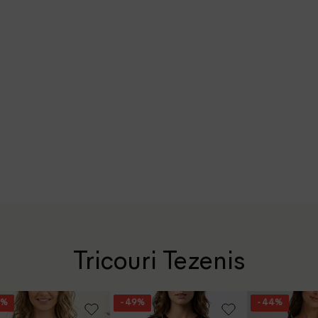
Tricouri Tezenis
8%
- 49%
- 44%