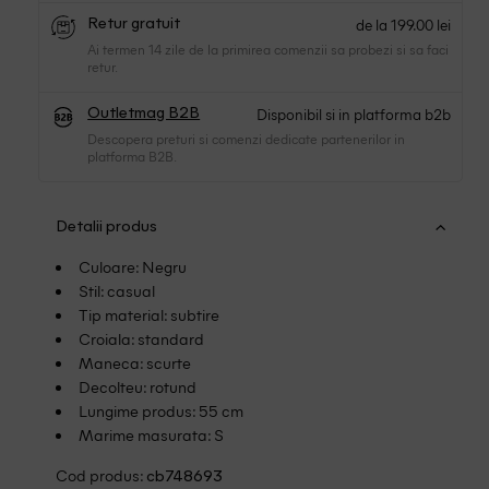
de la 199.00 lei
Retur gratuit
Ai termen 14 zile de la primirea comenzii sa probezi si sa faci
retur.
Disponibil si in platforma b2b
Outletmag B2B
Descopera preturi si comenzi dedicate partenerilor in
platforma B2B.
Detalii produs
Culoare: Negru
Stil: casual
Tip material: subtire
Croiala: standard
Maneca: scurte
Decolteu: rotund
Lungime produs: 55 cm
Marime masurata: S
Cod produs:
cb748693