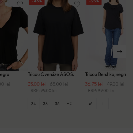
- 46%
- 25%
negru
Tricou Oversize ASOS,
Tricou Bershka, negru
negru
00 lei
35.00 lei
65.00 lei
36.75 lei
49.00 lei
RRP: 99.00 lei
RRP: 99.00 lei
+2
34
36
38
M
L