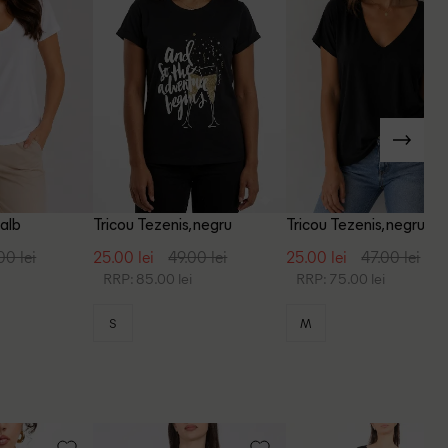
 alb
Tricou Tezenis, negru
Tricou Tezenis, negru
00 lei
25.00 lei
49.00 lei
25.00 lei
47.00 lei
RRP: 85.00 lei
RRP: 75.00 lei
S
M