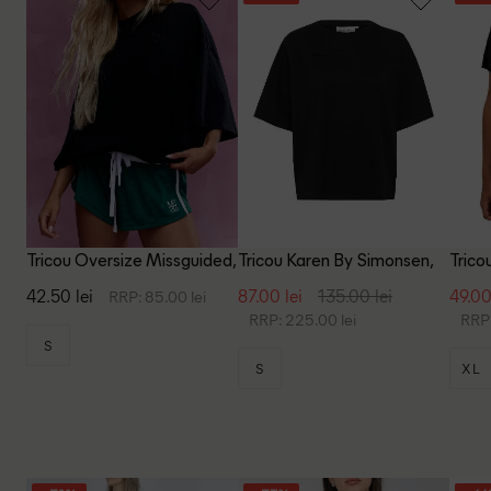
Tricou Oversize Missguided,
Tricou Karen By Simonsen,
Trico
negru
negru
42.50 lei
87.00 lei
135.00 lei
49.00
RRP: 85.00 lei
RRP: 225.00 lei
RRP:
S
S
XL