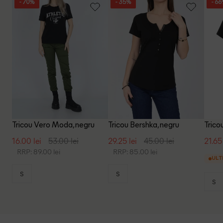
- 70%
- 35%
- 6
Tricou Vero Moda, negru
Tricou Bershka, negru
Trico
16.00 lei
53.00 lei
29.25 lei
45.00 lei
21.65 
RRP: 89.00 lei
RRP: 85.00 lei
ULT
S
S
S