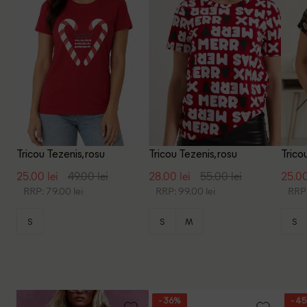
Tricou Tezenis, rosu
Tricou Tezenis, rosu
Tricou
25.00 lei
49.00 lei
28.00 lei
55.00 lei
25.00
RRP: 79.00 lei
RRP: 99.00 lei
RRP:
S
S
M
S
- 36%
- 4