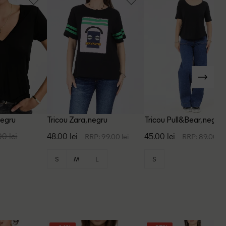
negru
Tricou Zara, negru
Tricou Pull&Bear, negru
00 lei
48.00 lei
45.00 lei
RRP: 99.00 lei
RRP: 89.00 le
S
M
L
S