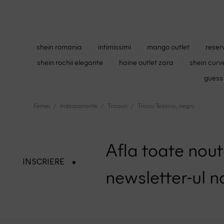
shein romania
intimissimi
mango outlet
reser
shein rochii elegante
haine outlet zara
shein curv
guess 
Femei
Imbracaminte
Tricouri
Tricou Tezenis, negru
Afla toate nouta
INSCRIERE
newsletter-ul n