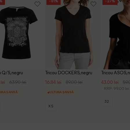
6%
- 81%
- 27%
u Q/S, negru
Tricou DOCKERS, negru
Tricou ASOS, 
lei
63.90 lei
16.84 lei
89.00 lei
43.00 lei
59.
RRP: 99.00 lei
IMA ȘANSĂ
ULTIMA ȘANSĂ
32
XS