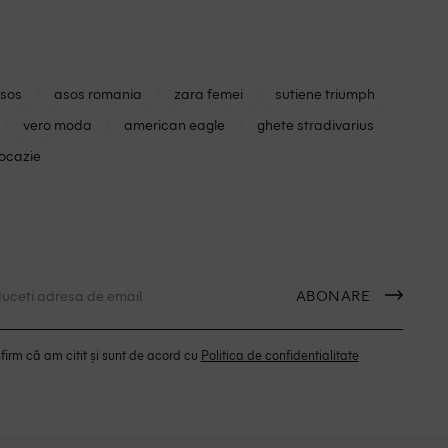
asos
asos romania
zara femei
sutiene triumph
vero moda
american eagle
ghete stradivarius
 ocazie
ABONARE
irm că am citit și sunt de acord cu
Politica de confidentialitate