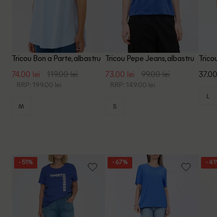
Tricou Bon a Parte, albastru
Tricou Pepe Jeans, albastru
Trico
74.00 lei
119.00 lei
73.00 lei
99.00 lei
37.00
RRP: 199.00 lei
RRP: 149.00 lei
L
M
S
- 51%
- 67%
- 4