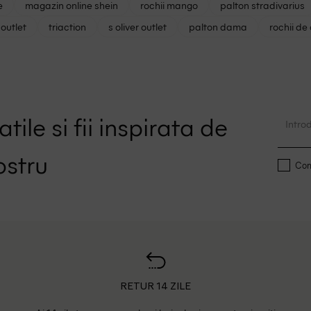
e
magazin online shein
rochii mango
palton stradivarius
outlet
triaction
s oliver outlet
palton dama
rochii de
tile si fii inspirata de
ostru
Conf
RETUR 14 ZILE