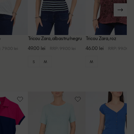
b
Tricou Zara, albastru/negru
Tricou Zara, roz
49.00 lei
46.00 lei
 79.00 lei
RRP: 99.00 lei
RRP: 99.00 le
S
M
M