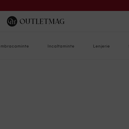
Imbracaminte
Incaltaminte
Lenjerie