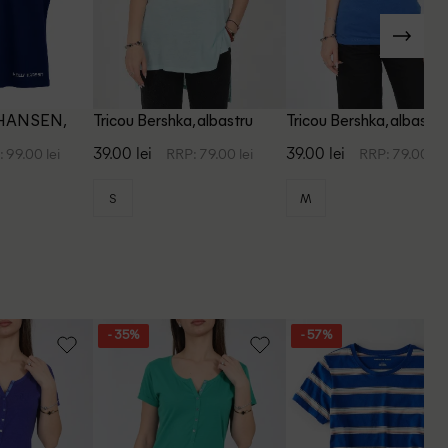
 HANSEN,
Tricou Bershka, albastru
Tricou Bershka, albastru
39.00 lei
39.00 lei
 99.00 lei
RRP: 79.00 lei
RRP: 79.00 lei
S
M
- 35%
- 57%