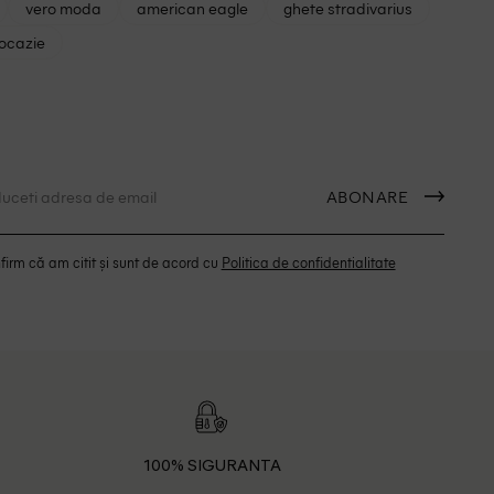
vero moda
american eagle
ghete stradivarius
 ocazie
ABONARE
irm că am citit și sunt de acord cu
Politica de confidentialitate
100% SIGURANTA