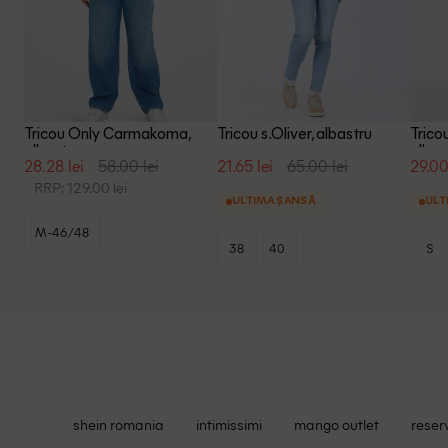
Tricou Only Carmakoma,
Tricou s.Oliver, albastru
Trico
albastru
albas
28.28 lei
58.00 lei
21.65 lei
65.00 lei
29.00
RRP: 129.00 lei
ULTIMA ȘANSĂ
ULT
M-46/48
38
40
S
shein romania
intimissimi
mango outlet
reser