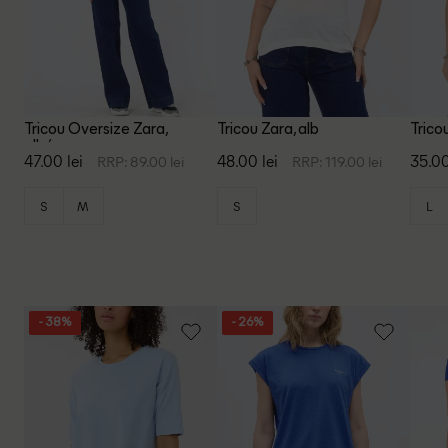
Tricou Oversize Zara,
Tricou Zara, alb
Trico
alb/negru
47.00 lei
48.00 lei
35.00
RRP: 89.00 lei
RRP: 119.00 lei
S
M
S
L
- 38%
- 26%