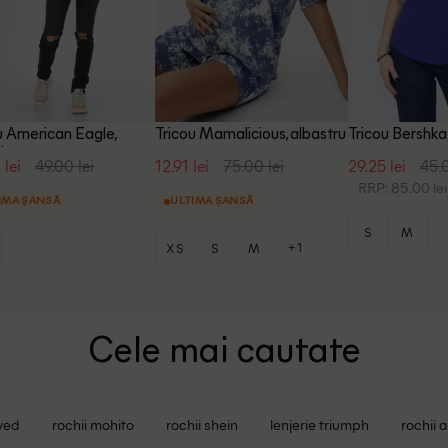
u American Eagle,
Tricou Mamalicious, albastru
Tricou Bershka
tru
 lei
49.00 lei
12.91 lei
75.00 lei
29.25 lei
45.0
RRP: 85.00 lei
IMA ȘANSĂ
ULTIMA ȘANSĂ
S
M
+1
XS
S
M
Cele mai cautate
ved
rochii mohito
rochii shein
lenjerie triumph
rochii 