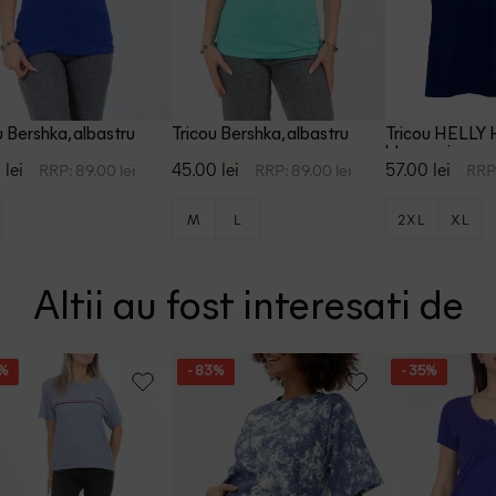
u Bershka, albastru
Tricou Bershka, albastru
Tricou HELLY
bleumarin
 lei
45.00 lei
57.00 lei
RRP: 89.00 lei
RRP: 89.00 lei
RRP:
M
L
2XL
XL
Altii au fost interesati de
1%
- 83%
- 35%