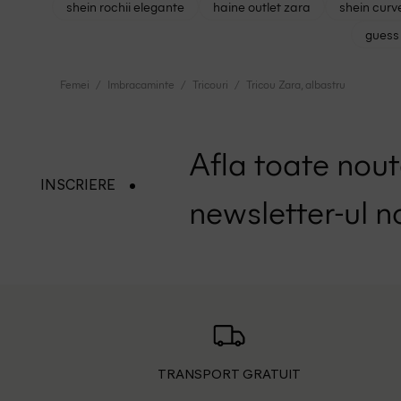
shein rochii elegante
haine outlet zara
shein curv
guess 
Femei
Imbracaminte
Tricouri
Tricou Zara, albastru
Afla toate nouta
INSCRIERE
newsletter-ul n
TRANSPORT GRATUIT