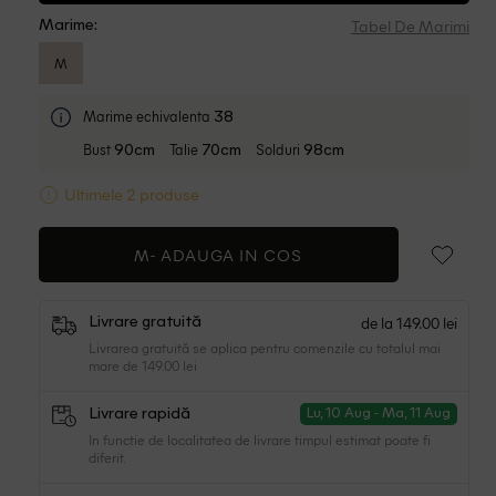
Tabel De Marimi
Marime:
M
Marime echivalenta
38
Bust
Talie
Solduri
90cm
70cm
98cm
Ultimele 2 produse
M-
ADAUGA IN COS
de la 149.00 lei
Livrare gratuită
Livrarea gratuită se aplica pentru comenzile cu totalul mai
mare de 149.00 lei
Livrare rapidă
Lu, 10 Aug - Ma, 11 Aug
In functie de localitatea de livrare timpul estimat poate fi
diferit.