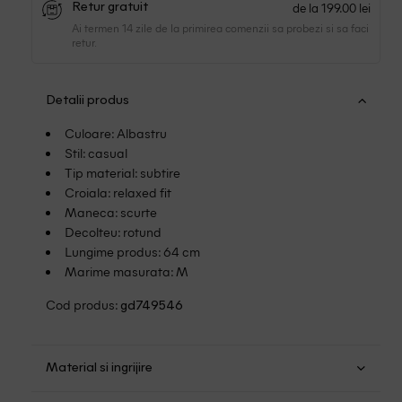
de la 199.00 lei
Retur gratuit
Ai termen 14 zile de la primirea comenzii sa probezi si sa faci
retur.
Detalii produs
Culoare: Albastru
Stil: casual
Tip material: subtire
Croiala: relaxed fit
Maneca: scurte
Decolteu: rotund
Lungime produs: 64 cm
Marime masurata: M
Cod produs:
gd749546
Material si ingrijire
Bumbac: 100%