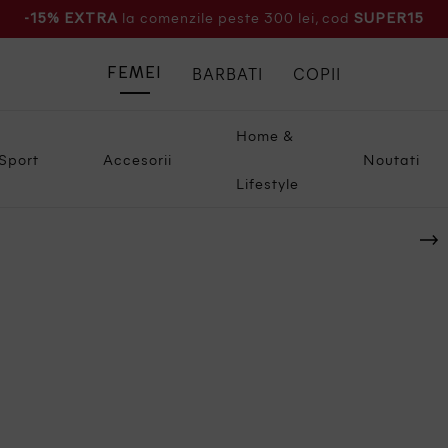
la comenzile peste 300 lei, cod
-15% EXTRA
SUPER15
BARBATI
COPII
FEMEI
Home &
Sport
Accesorii
Noutati
Lifestyle