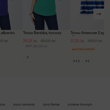
, albastru
Tricou Bershka, turcoaz
Tricou American Eagle,
albastru
0 lei
29.25 lei
45.00 lei
21.25 lei
49.00 lei
RRP: 85.00 lei
ULTIMA ȘANSĂ
S
XXS
XS
asos
asos romania
zara femei
sutiene triumph