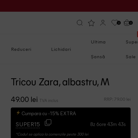
0
0
Ultima
Supe
Reduceri
Lichidari
Șansă
Sale
Tricou Zara, albastru, M
RRP: 79.00 lei
49.00 lei
TVA inclus
Cumpara cu -15% EXTRA
8z 6ore 43m 41s
SUPER15
*Codul se aplica la comenzile peste 300 lei