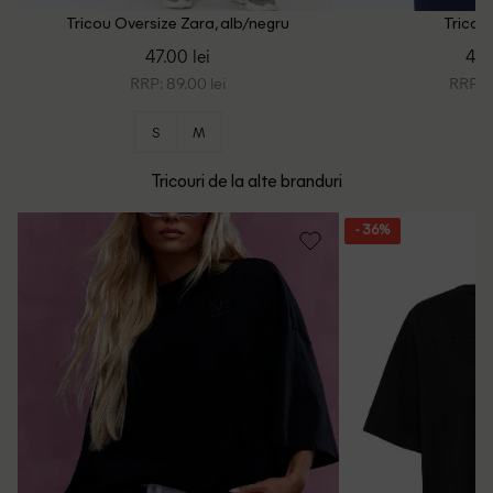
Tricou Oversize Zara, alb/negru
Tricou 
47.00 lei
48.
RRP: 89.00 lei
RRP: 1
S
M
Tricouri de la alte branduri
- 36%