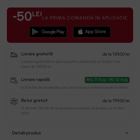
LEI
-50
LA PRIMA COMANDĂ ÎN APLICAȚIE
de la 149.00 lei
Livrare gratuită
Livrarea gratuită se aplica pentru comenzile cu totalul mai
mare de 149.00 lei
Livrare rapidă
Ma, 11 Aug - Mi, 12 Aug
In functie de localitatea de livrare timpul estimat poate fi diferit.
de la 199.00 lei
Retur gratuit
Ai termen 14 zile de la primirea comenzii sa probezi si sa faci
retur.
Detalii produs