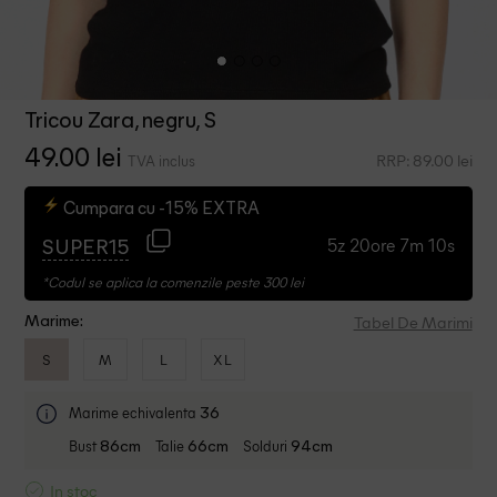
Tricou Zara, negru, S
49.00 lei
RRP: 89.00 lei
TVA inclus
Cumpara cu -15% EXTRA
5z 20ore 7m 10s
SUPER15
*Codul se aplica la comenzile peste 300 lei
Tabel De Marimi
Marime:
S
M
L
XL
Marime echivalenta
36
Bust
Talie
Solduri
86cm
66cm
94cm
In stoc