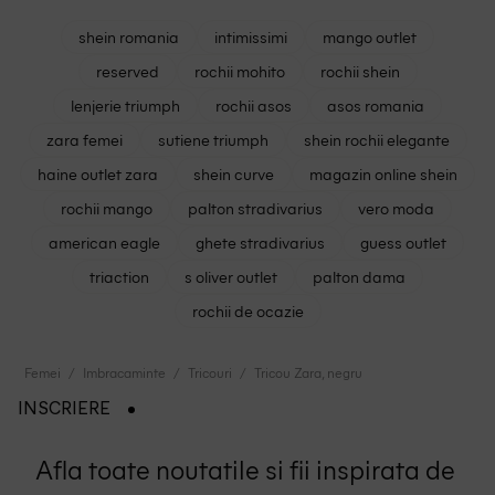
shein romania
intimissimi
mango outlet
reserved
rochii mohito
rochii shein
lenjerie triumph
rochii asos
asos romania
zara femei
sutiene triumph
shein rochii elegante
haine outlet zara
shein curve
magazin online shein
rochii mango
palton stradivarius
vero moda
american eagle
ghete stradivarius
guess outlet
triaction
s oliver outlet
palton dama
rochii de ocazie
Femei
Imbracaminte
Tricouri
Tricou Zara, negru
INSCRIERE
Afla toate noutatile si fii inspirata de