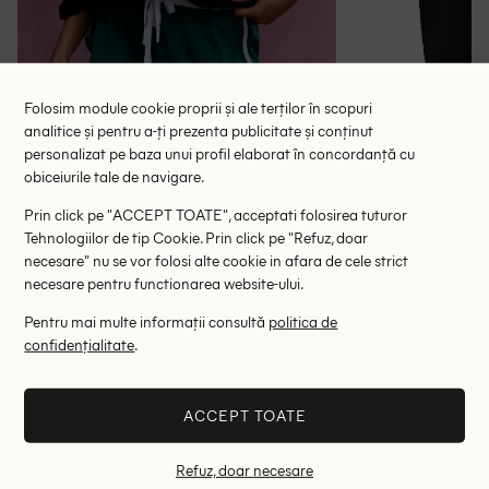
Folosim module cookie proprii și ale terților în scopuri
analitice și pentru a-ți prezenta publicitate și conținut
Tricou Oversize Missguided, negru
Tricou Karen B
personalizat pe baza unui profil elaborat în concordanță cu
obiceiurile tale de navigare.
42.50 lei
87.00 le
RRP: 85.00 lei
RRP: 2
Prin click pe "ACCEPT TOATE", acceptati folosirea tuturor
Tehnologiilor de tip Cookie. Prin click pe "Refuz, doar
S
necesare" nu se vor folosi alte cookie in afara de cele strict
necesare pentru functionarea website-ului.
Altii au fost interesati de
Pentru mai multe informații consultă
politica de
confidențialitate
.
- 27%
- 66%
ACCEPT TOATE
Refuz, doar necesare