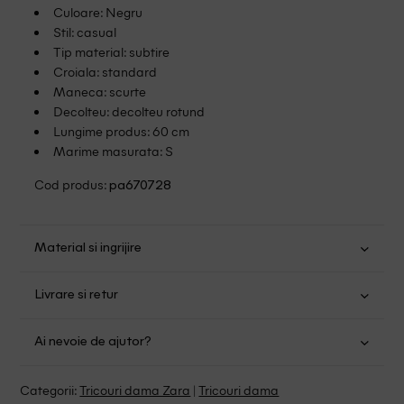
Culoare: Negru
Stil: casual
Tip material: subtire
Croiala: standard
Maneca: scurte
Decolteu: decolteu rotund
Lungime produs: 60 cm
Marime masurata: S
Cod produs:
pa670728
Material si ingrijire
Viscoza: 98%; Elastan: 2%
Livrare si retur
Spalare usoara la 30
Transport Gratuit pentru orice comanda cu o valoare mai
Nu folositi inalbitor
Ai nevoie de ajutor?
mare de 149.00 lei.
Nu uscati in uscator
Se pot calca
Suntem aici pentru a te ajuta:
Politica livrare
Categorii:
Tricouri dama Zara
|
Tricouri dama
Fara curatare chimica