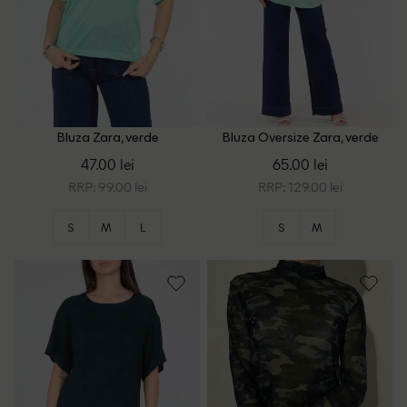
Bluza Zara, verde
Bluza Oversize Zara, verde
47.00 lei
65.00 lei
RRP: 99.00 lei
RRP: 129.00 lei
S
M
L
S
M