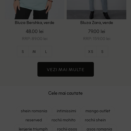
Bluza Bershka, verde
Bluza Zara, verde
48.00 lei
79.00 lei
RRP: 89.00 lei
RRP: 159.00 lei
S
M
L
XS
S
VEZI MAI MULTE
Cele mai cautate
shein romania
intimissimi
mango outlet
reserved
rochii mohito
rochii shein
lenjerie triumph
rochii asos
asos romania