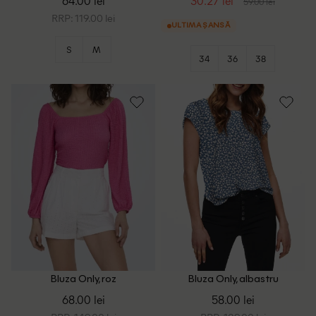
64.00 lei
30.27 lei
59.00 lei
RRP: 119.00 lei
ULTIMA ȘANSĂ
S
M
34
36
38
Bluza Only, roz
Bluza Only, albastru
68.00 lei
58.00 lei