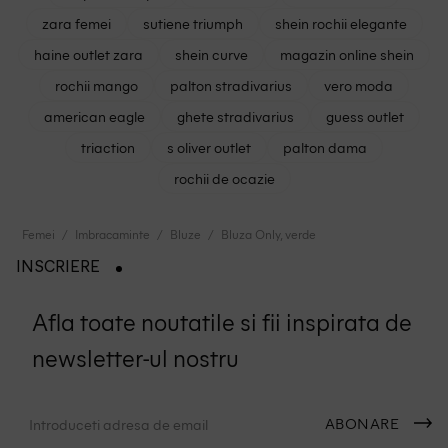
zara femei
sutiene triumph
shein rochii elegante
haine outlet zara
shein curve
magazin online shein
rochii mango
palton stradivarius
vero moda
american eagle
ghete stradivarius
guess outlet
triaction
s oliver outlet
palton dama
rochii de ocazie
Femei
Imbracaminte
Bluze
Bluza Only, verde
INSCRIERE
Afla toate noutatile si fii inspirata de
newsletter-ul nostru
ABONARE