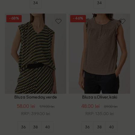
34
34
- 68%
- 46%
Bluza Someday, verde
Bluza s.Oliver, kaki
58.00 lei
48.00 lei
179.00 lei
89.00 lei
RRP: 399.00 lei
RRP: 135.00 lei
36
38
40
36
38
40