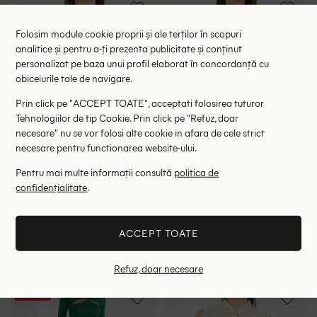
Folosim module cookie proprii și ale terților în scopuri
analitice și pentru a-ți prezenta publicitate și conținut
personalizat pe baza unui profil elaborat în concordanță cu
obiceiurile tale de navigare.
Prin click pe "ACCEPT TOATE", acceptati folosirea tuturor
Tehnologiilor de tip Cookie. Prin click pe "Refuz, doar
necesare" nu se vor folosi alte cookie in afara de cele strict
necesare pentru functionarea website-ului.
Pentru mai multe informații consultă
politica de
confidențialitate
.
Bluza Zara, verde
Bluza Zara, alb/verde
47.00 lei
65.00 lei
RRP: 79.00 lei
RRP: 139.00 lei
ACCEPT TOATE
XL
S
Refuz, doar necesare
- 52%