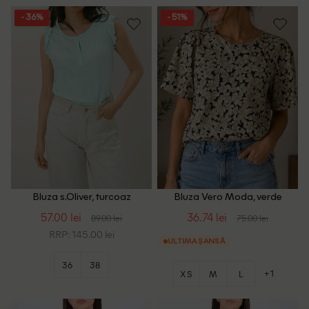
- 36%
- 51%
Bluza s.Oliver, turcoaz
Bluza Vero Moda, verde
57.00 lei
36.74 lei
89.00 lei
75.00 lei
RRP: 145.00 lei
ULTIMA ȘANSĂ
36
38
+1
XS
M
L