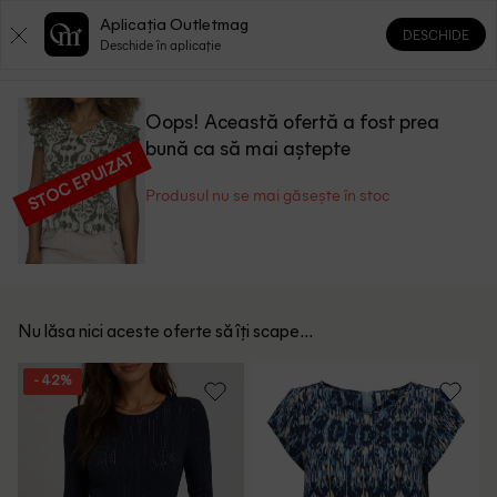
Aplicația Outletmag
DESCHIDE
0
0
Deschide în aplicație
Oops! Această ofertă a fost prea
bună ca să mai aștepte
STOC EPUIZAT
Produsul nu se mai găsește în stoc
Nu lăsa nici aceste oferte să îți scape...
- 42%