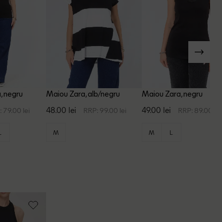
, negru
Maiou Zara, alb/negru
Maiou Zara, negru
48.00 lei
49.00 lei
 79.00 lei
RRP: 99.00 lei
RRP: 89.00 lei
L
M
M
L