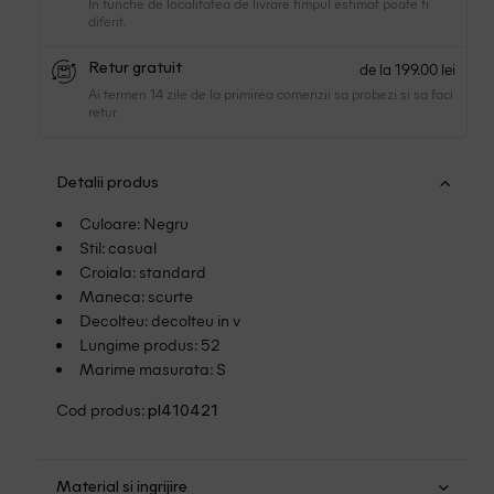
In functie de localitatea de livrare timpul estimat poate fi
diferit.
de la 199.00 lei
Retur gratuit
Ai termen 14 zile de la primirea comenzii sa probezi si sa faci
retur.
Detalii produs
Culoare: Negru
Stil: casual
Croiala: standard
Maneca: scurte
Decolteu: decolteu in v
Lungime produs: 52
Marime masurata: S
Cod produs:
pl410421
Material si ingrijire