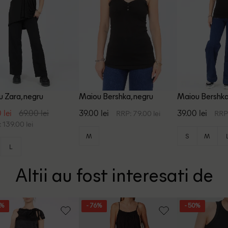
 Zara, negru
Maiou Bershka, negru
Maiou Bershka
 lei
69.00 lei
39.00 lei
39.00 lei
RRP: 79.00 lei
RRP:
 139.00 lei
M
S
M
L
Altii au fost interesati de
9%
- 76%
- 50%