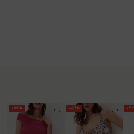
- 49%
- 47%
- 51