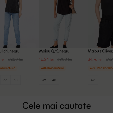
 Ichi, negru
Maiou Q/S, negru
Maiou s.Oliver
lei
69.00 lei
16.24 lei
69.00 lei
34.76 lei
69.9
IMA ȘANSĂ
ULTIMA ȘANSĂ
ULTIMA ȘANSĂ
+1
36
38
32
40
42
Cele mai cautate