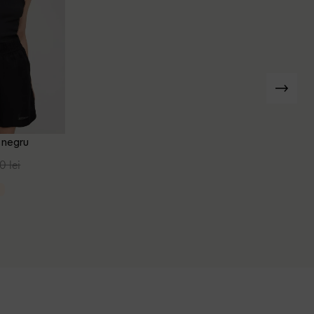
, negru
0 lei