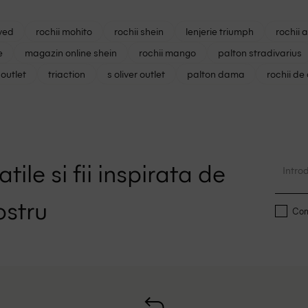
ved
rochii mohito
rochii shein
lenjerie triumph
rochii 
e
magazin online shein
rochii mango
palton stradivarius
outlet
triaction
s oliver outlet
palton dama
rochii de
tile si fii inspirata de
ostru
Conf