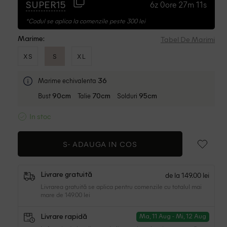
6z 0ore 27m 10s
SUPER15
*Codul se aplica la comenzile peste 300 lei
Tabel De Marimi
Marime:
XS
S
XL
Marime echivalenta
36
Bust
Talie
Solduri
90cm
70cm
95cm
In stoc
S-
ADAUGA IN COS
de la 149.00 lei
Livrare gratuită
Livrarea gratuită se aplica pentru comenzile cu totalul mai
mare de 149.00 lei
Livrare rapidă
Ma, 11 Aug - Mi, 12 Aug