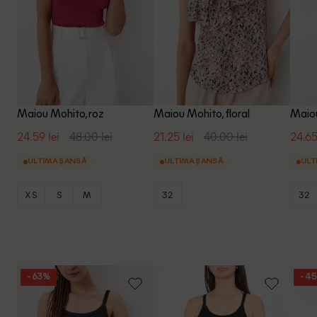
Maiou Mohito, roz
Maiou Mohito, floral
Maiou
24.59 lei
48.00 lei
21.25 lei
40.00 lei
24.65
ULTIMA ȘANSĂ
ULTIMA ȘANSĂ
ULT
XS
S
M
32
32
- 63%
- 4