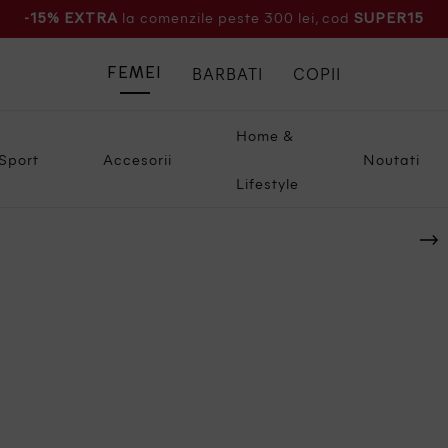
la comenzile peste 300 lei, cod
-15% EXTRA
SUPER15
BARBATI
COPII
FEMEI
Home &
Sport
Accesorii
Noutati
Lifestyle