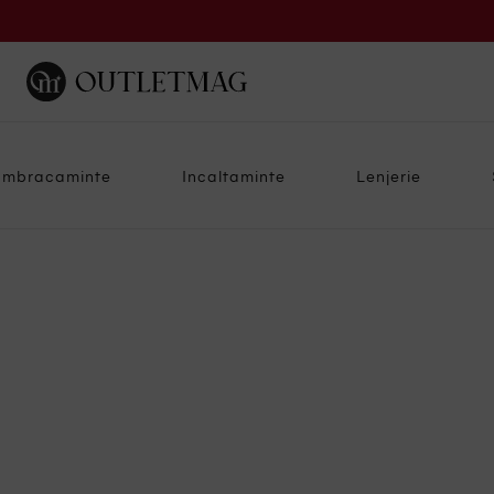
Imbracaminte
Incaltaminte
Lenjerie