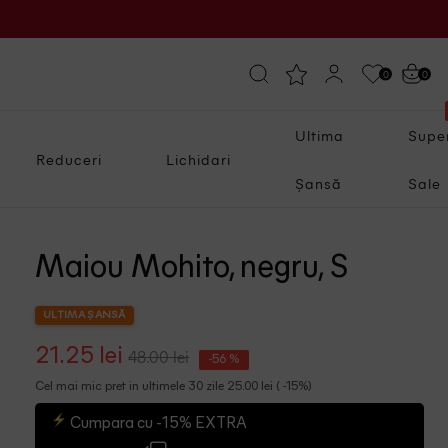
0
0
Ultima
Supe
Reduceri
Lichidari
Șansă
Sale
Maiou Mohito, negru, S
ULTIMA ȘANSĂ
21.25 lei
48.00 lei
-56 %
Cel mai mic pret in ultimele 30 zile 25.00 lei ( -15%)
Cumpara cu -15% EXTRA