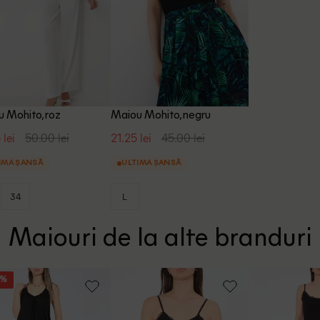
 Mohito, roz
Maiou Mohito, negru
 lei
50.00 lei
21.25 lei
45.00 lei
IMA ȘANSĂ
ULTIMA ȘANSĂ
34
L
Maiouri de la alte branduri
5%