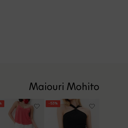
Maiouri Mohito
%
- 53%