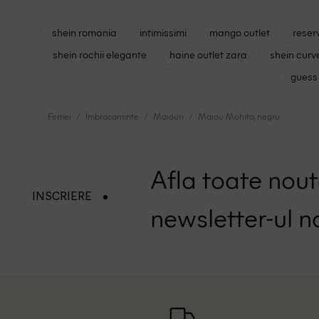
shein romania
intimissimi
mango outlet
reser
shein rochii elegante
haine outlet zara
shein curv
guess 
Femei
Imbracaminte
Maiouri
Maiou Mohito, negru
Afla toate nouta
INSCRIERE
newsletter-ul n