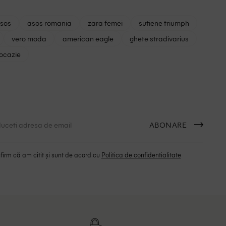
asos
asos romania
zara femei
sutiene triumph
vero moda
american eagle
ghete stradivarius
 ocazie
ABONARE
irm că am citit și sunt de acord cu
Politica de confidentialitate