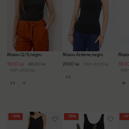
Maiou Q/S, negru
Maiou Ardene, negru
Maiou
18.00 lei
48.00 lei
29.00 lei
38.00
RRP: 49.00 lei
RRP: 69.00 lei
RRP:
XS
XS
S
M
- 50%
- 35%
- 6