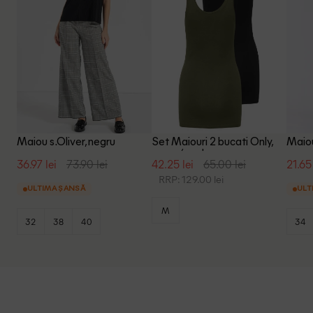
Maiou s.Oliver, negru
Set Maiouri 2 bucati Only,
Maiou
negru/verde
36.97 lei
73.90 lei
42.25 lei
65.00 lei
21.65 
RRP: 129.00 lei
ULTIMA ȘANSĂ
ULT
M
32
38
40
34