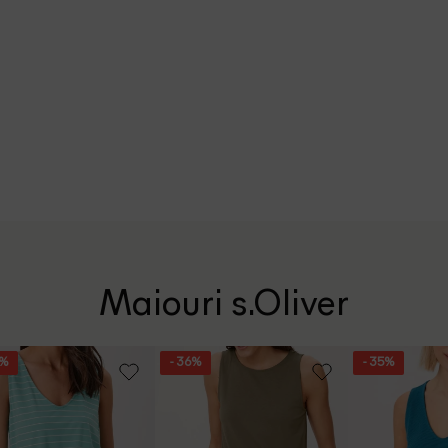
Maiouri s.Oliver
5%
- 36%
- 35%