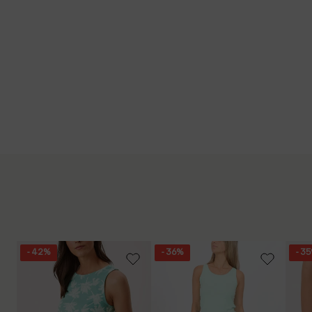
- 42%
- 36%
- 3