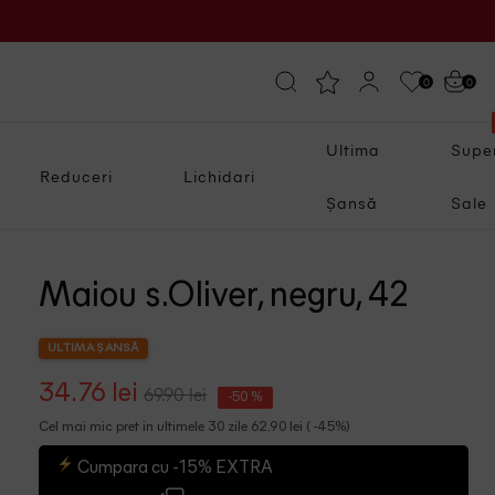
0
0
Ultima
Supe
Reduceri
Lichidari
Șansă
Sale
Maiou s.Oliver, negru, 42
ULTIMA ȘANSĂ
34.76 lei
69.90 lei
-50 %
Cel mai mic pret in ultimele 30 zile 62.90 lei ( -45%)
Cumpara cu -15% EXTRA