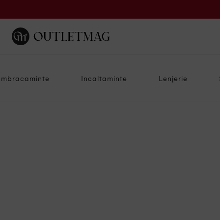
Imbracaminte
Incaltaminte
Lenjerie