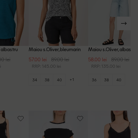
 albastru
Maiou s.Oliver, bleumarin
Maiou s.Oliver, albastru
00 lei
57.00 lei
89.00 lei
58.00 lei
89.00 lei
i
RRP: 145.00 lei
RRP: 135.00 lei
+1
34
38
40
36
38
40