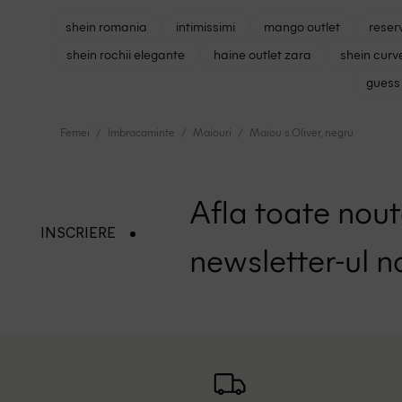
shein romania
intimissimi
mango outlet
reser
shein rochii elegante
haine outlet zara
shein curv
guess 
Femei
Imbracaminte
Maiouri
Maiou s.Oliver, negru
Afla toate nouta
INSCRIERE
newsletter-ul n