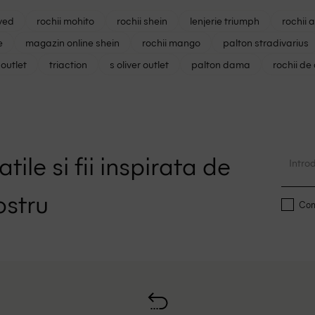
ved
rochii mohito
rochii shein
lenjerie triumph
rochii 
e
magazin online shein
rochii mango
palton stradivarius
outlet
triaction
s oliver outlet
palton dama
rochii de
tile si fii inspirata de
ostru
Conf