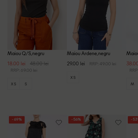
Maiou Q/S, negru
Maiou Ardene, negru
Maiou
18.00 lei
48.00 lei
29.00 lei
38.00
RRP: 49.00 lei
RRP: 69.00 lei
RRP:
XS
XS
S
M
- 69%
- 56%
- 5