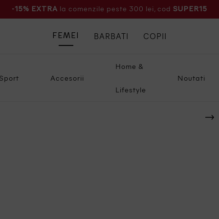
la comenzile peste 300 lei, cod
-15% EXTRA
SUPER15
BARBATI
COPII
FEMEI
Home &
Sport
Accesorii
Noutati
Lifestyle