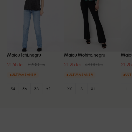
Maiou Ichi, negru
Maiou Mohito, negru
Maiou
21.65 lei
69.00 lei
21.25 lei
48.00 lei
21.25
ULTIMA ȘANSĂ
ULTIMA ȘANSĂ
ULT
+1
34
36
38
XS
S
XL
L