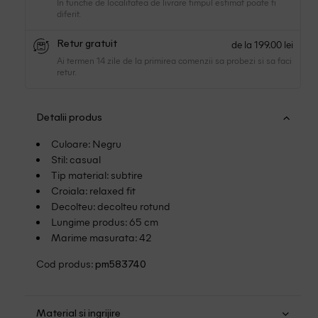
In functie de localitatea de livrare timpul estimat poate fi
diferit.
de la 199.00 lei
Retur gratuit
Ai termen 14 zile de la primirea comenzii sa probezi si sa faci
retur.
Detalii produs
Culoare: Negru
Stil: casual
Tip material: subtire
Croiala: relaxed fit
Decolteu: decolteu rotund
Lungime produs: 65 cm
Marime masurata: 42
Cod produs:
pm583740
Material si ingrijire