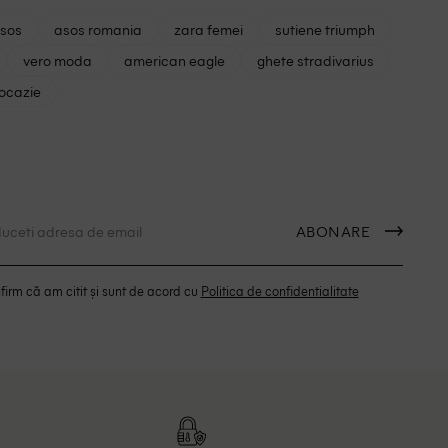
asos
asos romania
zara femei
sutiene triumph
vero moda
american eagle
ghete stradivarius
 ocazie
ABONARE
irm că am citit și sunt de acord cu
Politica de confidentialitate