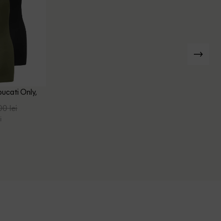
bucati Only,
00 lei
i