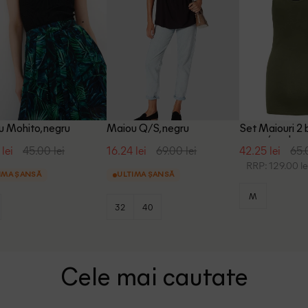
 Mohito, negru
Maiou Q/S, negru
Set Maiouri 2 
negru/verde
 lei
45.00 lei
16.24 lei
69.00 lei
42.25 lei
65.
RRP: 129.00 le
IMA ȘANSĂ
ULTIMA ȘANSĂ
M
32
40
Cele mai cautate