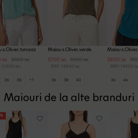
 s.Oliver, turcoaz
Maiou s.Oliver, verde
Maiou s.Oliver,
 lei
89.00 lei
57.00 lei
89.00 lei
58.00 lei
89.
 129.00 lei
RRP: 149.00 lei
RRP: 149.00 le
+1
36
38
36
38
40
36
46
Maiouri de la alte branduri
5%