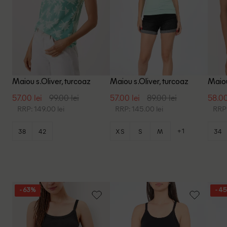
Maiou s.Oliver, turcoaz
Maiou s.Oliver, turcoaz
Maiou
57.00 lei
99.00 lei
57.00 lei
89.00 lei
58.00
RRP: 149.00 lei
RRP: 145.00 lei
RRP:
+1
38
42
XS
S
M
34
- 63%
- 4