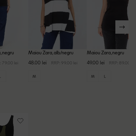
, negru
Maiou Zara, alb/negru
Maiou Zara, negru
48.00 lei
49.00 lei
 79.00 lei
RRP: 99.00 lei
RRP: 89.00 lei
L
M
M
L