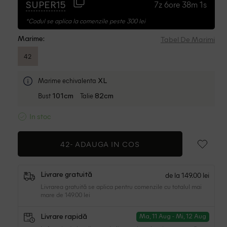
7z 6ore 38m 0s
SUPER15
*Codul se aplica la comenzile peste 300 lei
Tabel De Marimi
Marime:
42
Marime echivalenta
XL
Bust
Talie
101cm
82cm
In stoc
42-
ADAUGA IN COS
de la 149.00 lei
Livrare gratuită
Livrarea gratuită se aplica pentru comenzile cu totalul mai
mare de 149.00 lei
Livrare rapidă
Ma, 11 Aug - Mi, 12 Aug