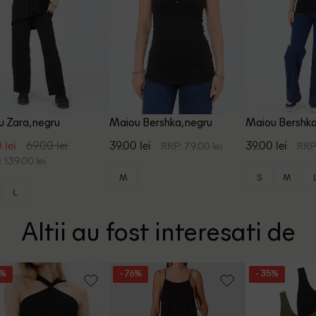
 Zara, negru
Maiou Bershka, negru
Maiou Bershka
 lei
69.00 lei
39.00 lei
39.00 lei
RRP: 79.00 lei
RRP:
 139.00 lei
M
S
M
L
Altii au fost interesati de
3%
- 76%
- 35%