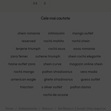
XS
S
Cele mai cautate
shein romania
intimissimi
mango outlet
reserved
rochii mohito
rochii shein
lenjerie triumph
rochii asos
asos romania
zara femei
sutiene triumph
shein rochii elegante
haine outlet zara
shein curve
magazin online shein
rochii mango
palton stradivarius
vero moda
american eagle
ghete stradivarius
guess outlet
triaction
s oliver outlet
palton dama
rochii de ocazie
Femei
Imbracaminte
Maiouri
Set Maiouri 2 bucati Only, negru/verde