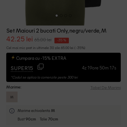
Set Maiouri 2 bucati Only, negru/verde, M
42.25 lei
65.00 lei
-35 %
Cel mai mic pret in ultimele 30 zile 65.00 lei ( -35%)
Cumpara cu -15% EXTRA
4z 19ore 50m 17s
SUPER15
*Codul se aplica la comenzile peste 300 lei
Tabel De Marimi
Marime:
M
Marime echivalenta
M
Bust
Talie
90cm
70cm