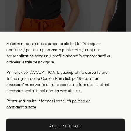
Folosim module cookie proprii și ale terților în scopuri
analitice și pentru a-ți prezenta publicitate și conținut
personalizat pe baza unui profil elaborat în concordanță cu
obiceiurile tale de navigare.
Maiou Q/S, negru
Maiou Ar
Prin click pe "ACCEPT TOATE", acceptati folosirea tuturor
18.00 lei
29.
48.00 lei
Tehnologiilor de tip Cookie. Prin click pe "Refuz, doar
necesare" nu se vor folosi alte cookie in afara de cele strict
RRP: 69.00 lei
RRP: 4
necesare pentru functionarea website-ului.
XS
S
Pentru mai multe informații consultă
politica de
confidențialitate
.
Altii au fost interesati de
- 56%
- 50%
ACCEPT TOATE