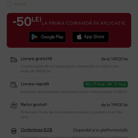
In stoc
LEI
-50
LA PRIMA COMANDĂ ÎN APLICAȚIE
de la 149.00 lei
Livrare gratuită
Livrarea gratuită se aplica pentru comenzile cu totalul mai
mare de 149.00 lei
Livrare rapidă
Ma, 11 Aug - Mi, 12 Aug
In functie de localitatea de livrare timpul estimat poate fi diferit.
de la 199.00 lei
Retur gratuit
Ai termen 14 zile de la primirea comenzii sa probezi si sa faci
retur.
Disponibil si in platforma b2b
Outletmag B2B
Descopera preturi si comenzi dedicate partenerilor in platforma