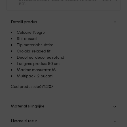
B2B.
Detalii produs
Culoare: Negru
Stil: casual
Tip material: subtire
Croiala: relaxed fit
Decolteu: decolteu rotund
Lungime produs: 80 cm
Marime masurata: M
Multipack: 2 bucati
Cod produs:
cb674207
Material si ingrijire
Bumbac: 95%; Elastan: 5%
Livrare si retur
Spalare usoara la 30