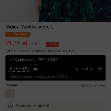
Maiou Mohito, negru, L
ULTIMA ȘANSĂ
21.25 lei
45.00 lei
-53 %
Cel mai mic pret in ultimele 30 zile 24.59 lei ( -14%)
Cumpara cu -15% EXTRA
7z 11ore 56m 7s
SUPER15
*Codul se aplica la comenzile peste 300 lei
Tabel De Marimi
Marime:
L
Marime echivalenta
40