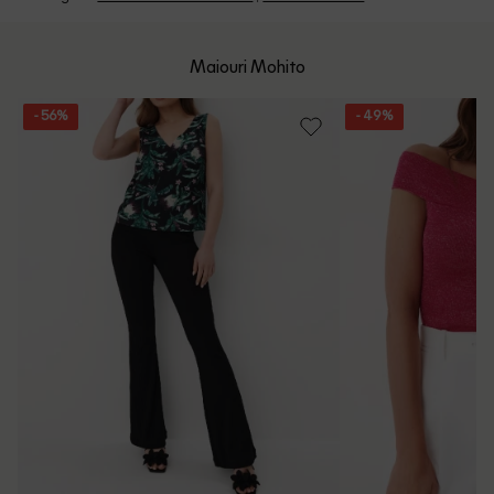
Program: Luni-Vineri intre 9:00 - 15:00
Retur Gratuit in 14 zile pentru comenzile cu valoare mai
mare de 199 de lei.
Whatsapp/Telefon: +40 (771) 404 643
Maiouri Mohito
Politica de Retur
Email: [
contact@outletmag.ro
]
- 56%
- 49%
Intrebari frecvente