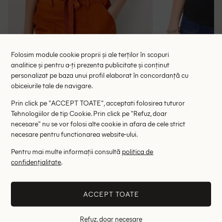
Folosim module cookie proprii și ale terților în scopuri
analitice și pentru a-ți prezenta publicitate și conținut
personalizat pe baza unui profil elaborat în concordanță cu
Maiou Q/S, negru
Maiou Ar
obiceiurile tale de navigare.
18.00 lei
29.
48.00 lei
Prin click pe "ACCEPT TOATE", acceptati folosirea tuturor
RRP: 69.00 lei
RRP: 4
Tehnologiilor de tip Cookie. Prin click pe "Refuz, doar
necesare" nu se vor folosi alte cookie in afara de cele strict
XS
S
necesare pentru functionarea website-ului.
Altii au fost interesati de
Pentru mai multe informații consultă
politica de
confidențialitate
.
- 69%
- 50%
ACCEPT TOATE
Refuz, doar necesare