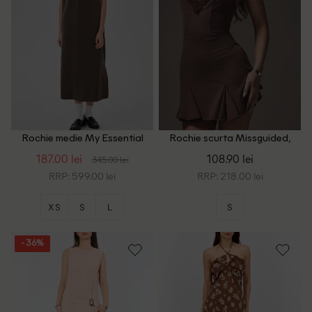
Rochie medie My Essential
Rochie scurta Missguided,
Wardrobe, maro
maro
187.00 lei
108.90 lei
345.00 lei
RRP: 599.00 lei
RRP: 218.00 lei
XS
S
L
S
- 36%