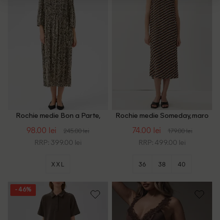
Rochie medie Bon a Parte,
Rochie medie Someday, maro
crem/maro
98.00 lei
74.00 lei
245.00 lei
179.00 lei
RRP: 399.00 lei
RRP: 499.00 lei
XXL
36
38
40
- 46%