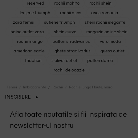
reserved
rochii mohito
rochii shein
lenjerie triumph
rochii asos
asos romania
zara femei
sutiene triumph
shein rochii elegante
haine outlet zara
shein curve
magazin online shein
rochii mango
palton stradivarius
vero moda
american eagle
ghete stradivarius
guess outlet
triaction
s oliver outlet
palton dama
rochii de ocazie
Femei
Imbracaminte
Rochii
Rochie lunga Haute, maro
INSCRIERE
Afla toate noutatile si fii inspirata de
newsletter-ul nostru