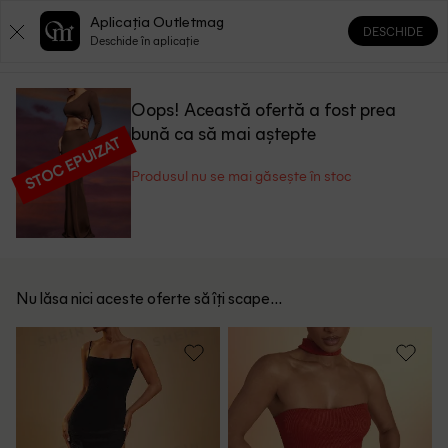
Aplicația Outletmag
DESCHIDE
0
0
Deschide în aplicație
Oops! Această ofertă a fost prea
bună ca să mai aștepte
STOC EPUIZAT
Produsul nu se mai găsește în stoc
Nu lăsa nici aceste oferte să îți scape...