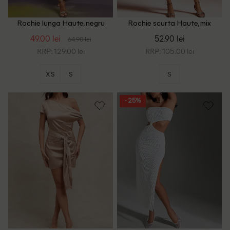
Rochie lunga Haute, negru
Rochie scurta Haute, mix
culori
49.00 lei
52.90 lei
64.90 lei
RRP: 129.00 lei
RRP: 105.00 lei
XS
S
S
- 25%