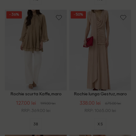
- 36%
- 50%
Rochie scurta Kaffe, maro
Rochie lunga Gestuz, maro
127.00 lei
338.00 lei
199.00 lei
675.00 lei
RRP: 369.00 lei
RRP: 1065.00 lei
38
XS