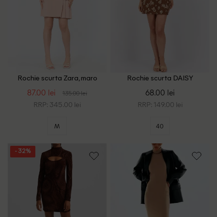
Rochie scurta Zara, maro
Rochie scurta DAISY
STREET, maro
87.00 lei
68.00 lei
135.00 lei
RRP: 345.00 lei
RRP: 149.00 lei
M
40
- 32%