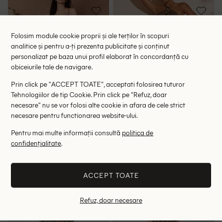
Folosim module cookie proprii și ale terților în scopuri
analitice și pentru a-ți prezenta publicitate și conținut
personalizat pe baza unui profil elaborat în concordanță cu
obiceiurile tale de navigare.
Prin click pe "ACCEPT TOATE", acceptati folosirea tuturor
Tehnologiilor de tip Cookie. Prin click pe "Refuz, doar
necesare" nu se vor folosi alte cookie in afara de cele strict
necesare pentru functionarea website-ului.
Pentru mai multe informații consultă
politica de
Rochie lunga Savoree, maro
Rochie lunga Haute Plus Size,
confidențialitate
.
maro
154.50 lei
147.90 lei
RRP: 309.00 lei
RRP: 296.00 lei
ACCEPT TOATE
M
2XL
Refuz, doar necesare
- 60%
- 59%