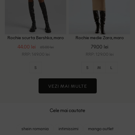
Rochie scurta Bershka, maro
Rochie medie Zara, maro
44.00 lei
79.00 lei
65.00 lei
RRP: 149.00 lei
RRP: 129.00 lei
S
S
M
L
VEZI MAI MULTE
Cele mai cautate
shein romania
intimissimi
mango outlet