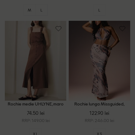
M
L
L
Rochie medie UHLYNE, maro
Rochie lunga Missguided,
maro
74.50 lei
122.90 lei
RRP: 149.00 lei
RRP: 246.00 lei
XL
XS