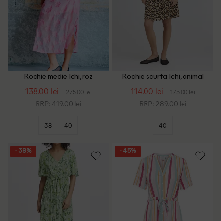
Rochie medie Ichi, roz
Rochie scurta Ichi, animal
print
138.00 lei
114.00 lei
275.00 lei
175.00 lei
RRP: 419.00 lei
RRP: 289.00 lei
38
40
40
- 38%
- 45%