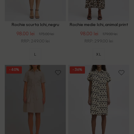
Rochie scurta Ichi, negru
Rochie medie Ichi, animal print
98.00 lei
98.00 lei
175.00 lei
179.00 lei
RRP: 249.00 lei
RRP: 299.00 lei
L
XL
- 40%
- 36%