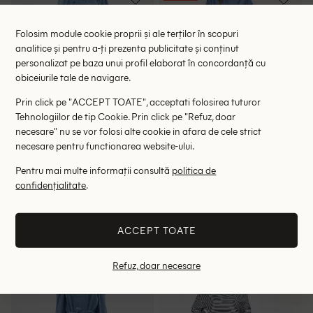
Folosim module cookie proprii și ale terților în scopuri
analitice și pentru a-ți prezenta publicitate și conținut
personalizat pe baza unui profil elaborat în concordanță cu
obiceiurile tale de navigare.
Prin click pe "ACCEPT TOATE", acceptati folosirea tuturor
Tehnologiilor de tip Cookie. Prin click pe "Refuz, doar
necesare" nu se vor folosi alte cookie in afara de cele strict
necesare pentru functionarea website-ului.
Pentru mai multe informații consultă
politica de
Rochie scurta Bershka,
Rochie scurta Kaffe, albastru
confidențialitate
.
albastru
68.00 lei
128.00 lei
199.00 lei
RRP: 129.00 lei
RRP: 349.00 lei
ACCEPT TOATE
S
44
Refuz, doar necesare
- 51%