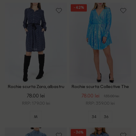
- 42%
Rochie scurta Zara, albastru
Rochie scurta Collective The
Label, albastru
78.00 lei
78.00 lei
135.00 lei
RRP: 179.00 lei
RRP: 359.00 lei
M
34
36
- 36%