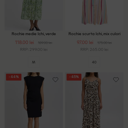
Rochie medie Ichi, verde
Rochie scurta Ichi, mix culori
118.00 lei
97.00 lei
189.00 lei
175.00 lei
RRP: 299.00 lei
RRP: 265.00 lei
M
40
- 44%
- 45%