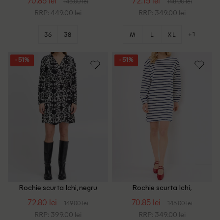
70.85 lei
72.15 lei
145.00 lei
148.00 lei
RRP: 449.00 lei
RRP: 349.00 lei
+1
36
38
M
L
XL
- 51%
- 51%
Rochie scurta Ichi, negru
Rochie scurta Ichi,
alb/albastru
72.80 lei
70.85 lei
149.00 lei
145.00 lei
RRP: 399.00 lei
RRP: 349.00 lei