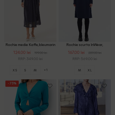
Rochie medie Kaffe, bleumarin
Rochie scurta InWear,
bleumarin
124.00 lei
167.00 lei
199.00 lei
289.00 lei
RRP: 349.00 lei
RRP: 569.00 lei
+1
XS
S
M
M
XL
- 73%