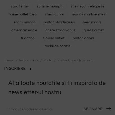
zara femei
sutiene triumph
shein rochii elegante
haine outlet zara
shein curve
magazin online shein
rochii mango
palton stradivarius
vero moda
american eagle
ghete stradivarius
guess outlet
triaction
s oliver outlet
palton dama
rochii de ocazie
Femei
Imbracaminte
Rochii
Rochie lunga Ichi, albastru
INSCRIERE
Afla toate noutatile si fii inspirata de
newsletter-ul nostru
ABONARE