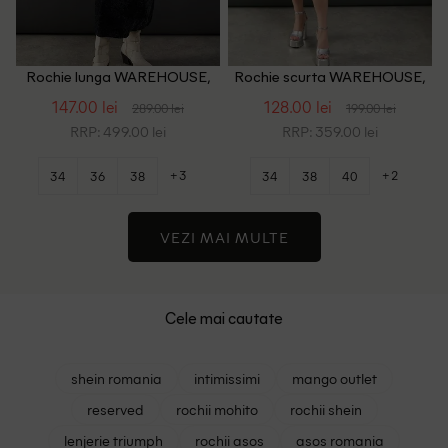
Rochie lunga WAREHOUSE,
Rochie scurta WAREHOUSE,
bleumarin inchis
bleumarin
147.00 lei
128.00 lei
289.00 lei
199.00 lei
RRP: 499.00 lei
RRP: 359.00 lei
+3
+2
34
36
38
34
38
40
VEZI MAI MULTE
Cele mai cautate
shein romania
intimissimi
mango outlet
reserved
rochii mohito
rochii shein
lenjerie triumph
rochii asos
asos romania