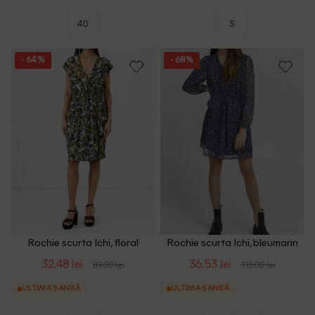
40
S
- 64%
- 68%
Rochie scurta Ichi, floral
Rochie scurta Ichi, bleumarin
32.48 lei
36.53 lei
89.00 lei
115.00 lei
ULTIMA ȘANSĂ
ULTIMA ȘANSĂ