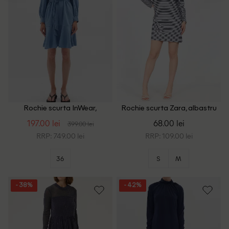
Rochie scurta InWear,
Rochie scurta Zara, albastru
albastru
197.00 lei
68.00 lei
399.00 lei
RRP: 749.00 lei
RRP: 109.00 lei
36
S
M
- 38%
- 42%