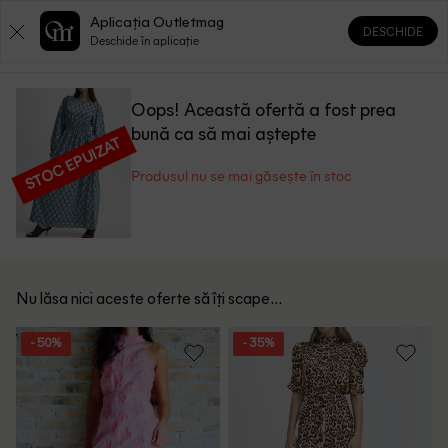
Aplicația Outletmag
DESCHIDE
0
0
Deschide în aplicație
Oops! Această ofertă a fost prea
bună ca să mai aștepte
STOC EPUIZAT
Produsul nu se mai găsește în stoc
Nu lăsa nici aceste oferte să îți scape...
- 50%
- 35%