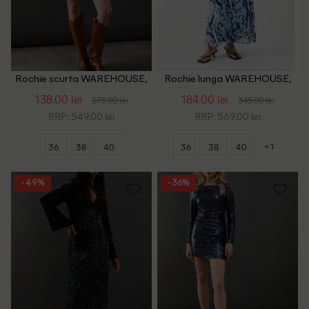
Rochie scurta WAREHOUSE,
Rochie lunga WAREHOUSE,
bleumarin
albastru
138.00 lei
184.00 lei
275.00 lei
345.00 lei
RRP: 549.00 lei
RRP: 569.00 lei
+1
36
38
40
36
38
40
- 49%
- 36%