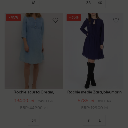
M
38
40
- 45%
- 35%
Rochie scurta Cream,
Rochie medie Zara, bleumarin
albastru
134.00 lei
57.85 lei
245.00 lei
89.00 lei
RRP: 449.00 lei
RRP: 199.00 lei
34
S
L