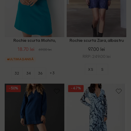
Rochie scurta Mohito,
Rochie scurta Zara, albastru
turcoaz
18.70 lei
97.00 lei
69.00 lei
RRP: 249.00 lei
ULTIMA ȘANSĂ
XS
S
+3
32
34
36
- 50%
- 47%