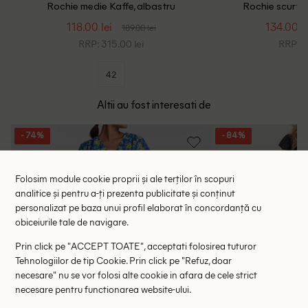
Rochie medie Kaffe, albastru
Rochie scurta
118.00 lei
134.00 le
189.00 lei
RRP: 315.00 lei
RRP: 4
42
Altii au fost interesati de
- 74%
- 84%
Folosim module cookie proprii și ale terților în scopuri
analitice și pentru a-ți prezenta publicitate și conținut
personalizat pe baza unui profil elaborat în concordanță cu
obiceiurile tale de navigare.
Prin click pe "ACCEPT TOATE", acceptati folosirea tuturor
Tehnologiilor de tip Cookie. Prin click pe "Refuz, doar
necesare" nu se vor folosi alte cookie in afara de cele strict
necesare pentru functionarea website-ului.