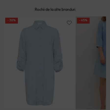
mare de 199 de lei.
Whatsapp/Telefon: +40 (771) 404 643
Rochii de la alte branduri
Politica de Retur
Email: [
contact@outletmag.ro
]
- 38%
- 45%
Intrebari frecvente