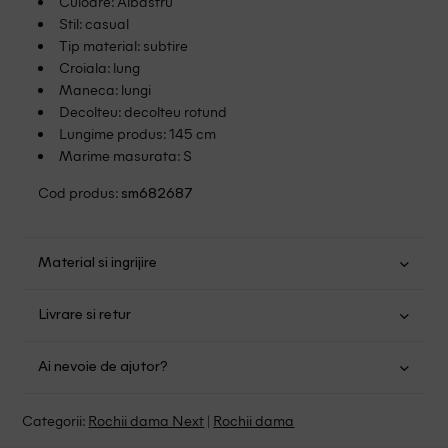
Culoare: Albastru
Stil: casual
Tip material: subtire
Croiala: lung
Maneca: lungi
Decolteu: decolteu rotund
Lungime produs: 145 cm
Marime masurata: S
Cod produs:
sm682687
Material si ingrijire
Bumbac: 57%; Poliester: 38%; Elastan: 5%
Livrare si retur
Spalati cu apa calda
Transport Gratuit pentru orice comanda cu o valoare mai
Nu folositi inalbitor
Ai nevoie de ajutor?
mare de 149.00 lei.
Uscare normala, prin centrifugare
Se pot calca
Suntem aici pentru a te ajuta:
Politica livrare
Categorii:
Rochii dama Next
|
Rochii dama
Fara curatare chimica
Program: Luni-Vineri intre 9:00 - 15:00
Retur Gratuit in 14 zile pentru comenzile cu valoare mai