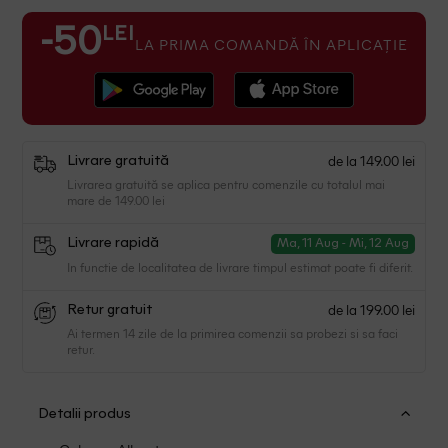
LEI
-50
LA PRIMA COMANDĂ ÎN APLICAȚIE
de la 149.00 lei
Livrare gratuită
Livrarea gratuită se aplica pentru comenzile cu totalul mai
mare de 149.00 lei
Livrare rapidă
Ma, 11 Aug - Mi, 12 Aug
In functie de localitatea de livrare timpul estimat poate fi diferit.
de la 199.00 lei
Retur gratuit
Ai termen 14 zile de la primirea comenzii sa probezi si sa faci
retur.
Detalii produs