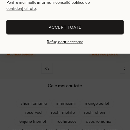
Pentru mai multe informații consultă
politica de
confidențialitate
.
ACCEPT TOATE
Rochie scurta Pieces, albastru, XS
Rochie scurta V
Refuz, doar necesare
30.45 lei
16.02 le
115.00 lei
ULTIMA ȘANSĂ
ULTIMA ȘANSĂ
XS
34
Cele mai cautate
shein romania
intimissimi
mango outlet
reserved
rochii mohito
rochii shein
lenjerie triumph
rochii asos
asos romania
zara femei
sutiene triumph
shein rochii elegante