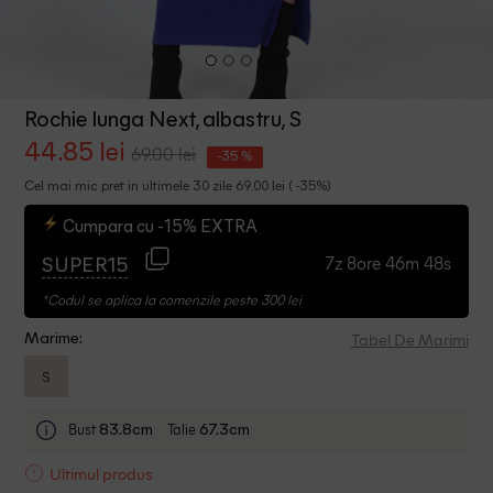
Rochie lunga Next, albastru, S
44.85 lei
69.00 lei
-35 %
Cel mai mic pret in ultimele 30 zile 69.00 lei ( -35%)
Cumpara cu -15% EXTRA
7z 8ore 46m 48s
SUPER15
*Codul se aplica la comenzile peste 300 lei
Tabel De Marimi
Marime:
S
Bust
Talie
83.8cm
67.3cm
Ultimul produs