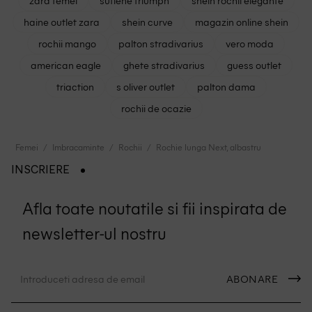
haine outlet zara
shein curve
magazin online shein
rochii mango
palton stradivarius
vero moda
american eagle
ghete stradivarius
guess outlet
triaction
s oliver outlet
palton dama
rochii de ocazie
Femei
Imbracaminte
Rochii
Rochie lunga Next, albastru
INSCRIERE
Afla toate noutatile si fii inspirata de
newsletter-ul nostru
ABONARE