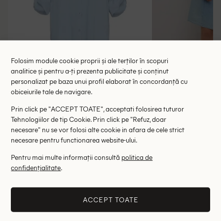
Folosim module cookie proprii și ale terților în scopuri
analitice și pentru a-ți prezenta publicitate și conținut
personalizat pe baza unui profil elaborat în concordanță cu
obiceiurile tale de navigare.
Rochie medie Kaffe, albastru
Rochie scurta
Prin click pe "ACCEPT TOATE", acceptati folosirea tuturor
118.00 lei
134.00 le
189.00 lei
Tehnologiilor de tip Cookie. Prin click pe "Refuz, doar
RRP: 315.00 lei
RRP: 4
necesare" nu se vor folosi alte cookie in afara de cele strict
necesare pentru functionarea website-ului.
42
Pentru mai multe informații consultă
politica de
confidențialitate
.
Altii au fost interesati de
- 58%
- 76%
ACCEPT TOATE