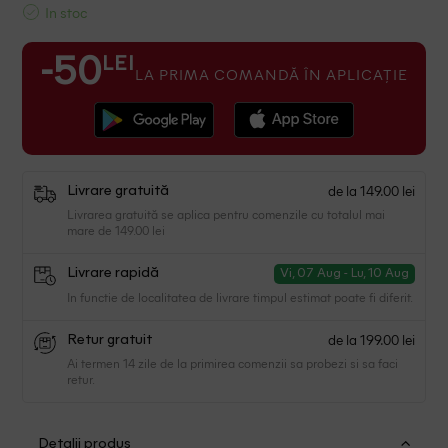
In stoc
LEI
-50
LA PRIMA COMANDĂ ÎN APLICAȚIE
de la 149.00 lei
Livrare gratuită
Livrarea gratuită se aplica pentru comenzile cu totalul mai
mare de 149.00 lei
Livrare rapidă
Vi, 07 Aug - Lu, 10 Aug
In functie de localitatea de livrare timpul estimat poate fi diferit.
de la 199.00 lei
Retur gratuit
Ai termen 14 zile de la primirea comenzii sa probezi si sa faci
retur.
Detalii produs