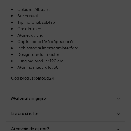
Culoare: Albastru
Stil: casual
Tip material: subtire
Croiala: mediu
Maneca: lungi
Captuseala: fără căptușeală
Inchizatoare imbracaminte: fata
Design: cordon, nasturi
Lungime produs: 120 cm
Marime masurata: 38
Cod produs:
om686241
Material si ingrijire
Bumbac: 100%
Livrare si retur
Spalare usoara la 30
Transport Gratuit pentru orice comanda cu o valoare mai
Nu folositi inalbitor
Ai nevoie de ajutor?
mare de 149.00 lei.