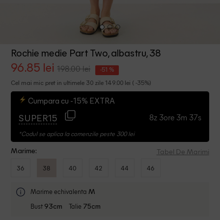
Rochie medie Part Two, albastru, 38
96.85 lei
198.00 lei
-51 %
Cel mai mic pret in ultimele 30 zile 149.00 lei ( -35%)
Cumpara cu -15% EXTRA
8z 3ore 3m 37s
SUPER15
*Codul se aplica la comenzile peste 300 lei
Tabel De Marimi
Marime:
36
38
40
42
44
46
Marime echivalenta
M
Bust
Talie
93cm
75cm