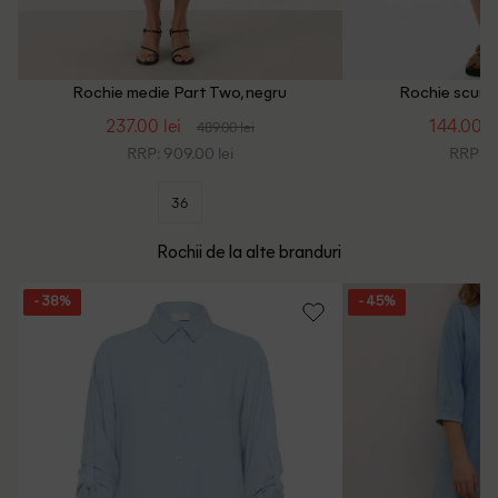
Rochie medie Part Two, negru
Rochie scurta
237.00 lei
144.00 le
489.00 lei
RRP: 909.00 lei
RRP: 6
36
Rochii de la alte branduri
- 38%
- 45%