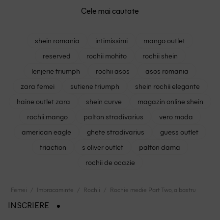
Cele mai cautate
shein romania
intimissimi
mango outlet
reserved
rochii mohito
rochii shein
lenjerie triumph
rochii asos
asos romania
zara femei
sutiene triumph
shein rochii elegante
haine outlet zara
shein curve
magazin online shein
rochii mango
palton stradivarius
vero moda
american eagle
ghete stradivarius
guess outlet
triaction
s oliver outlet
palton dama
rochii de ocazie
Femei
Imbracaminte
Rochii
Rochie medie Part Two, albastru
INSCRIERE