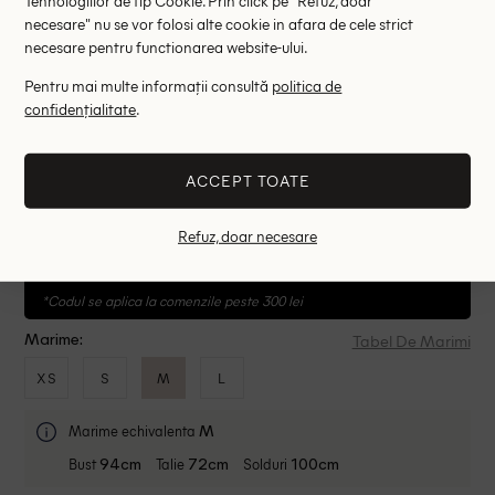
necesare" nu se vor folosi alte cookie in afara de cele strict
necesare pentru functionarea website-ului.
Pentru mai multe informații consultă
politica de
confidențialitate
.
Rochie scurta Bershka, bleumarin, M
44.20 lei
68.00 lei
-35 %
ACCEPT TOATE
Cel mai mic pret in ultimele 30 zile 68.00 lei ( -35%)
Cumpara cu -15% EXTRA
Refuz, doar necesare
7z 21ore 20m 9s
SUPER15
*Codul se aplica la comenzile peste 300 lei
Tabel De Marimi
Marime:
XS
S
M
L
Marime echivalenta
M
Bust
Talie
Solduri
94cm
72cm
100cm