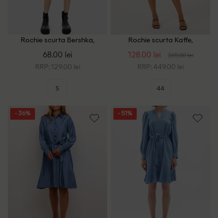
Rochie scurta Bershka,
Rochie scurta Kaffe,
albastru
bleumarin inchis
68.00 lei
128.00 lei
265.00 lei
RRP: 129.00 lei
RRP: 449.00 lei
S
44
- 36%
- 51%