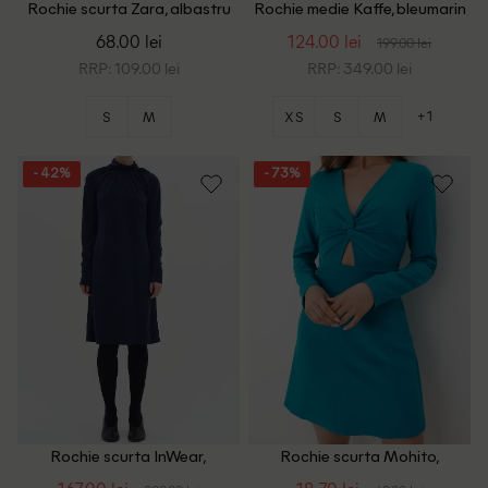
Rochie scurta Zara, albastru
Rochie medie Kaffe, bleumarin
68.00 lei
124.00 lei
199.00 lei
RRP: 109.00 lei
RRP: 349.00 lei
+1
S
M
XS
S
M
- 42%
- 73%
Rochie scurta InWear,
Rochie scurta Mohito,
bleumarin
turcoaz