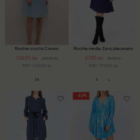
Rochie scurta Cream,
Rochie medie Zara, bleumarin
albastru
134.00 lei
57.85 lei
245.00 lei
89.00 lei
RRP: 449.00 lei
RRP: 199.00 lei
34
S
L
- 42%