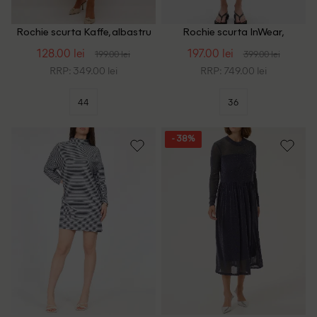
Rochie scurta Kaffe, albastru
Rochie scurta InWear,
albastru
128.00 lei
197.00 lei
199.00 lei
399.00 lei
RRP: 349.00 lei
RRP: 749.00 lei
44
36
- 38%