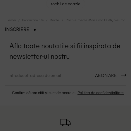
rochii de ocazie
Femei
Imbracaminte
Rochii
Rochie medie Massimo Dutti, bleumarin
INSCRIERE
Afla toate noutatile si fii inspirata de
newsletter-ul nostru
ABONARE
Confirm că am citit și sunt de acord cu
Politica de confidentialitate