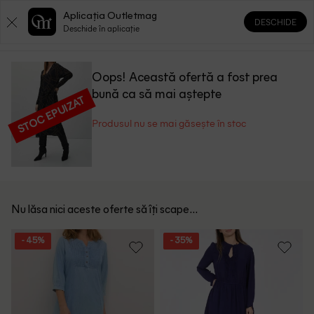
Aplicația Outletmag
DESCHIDE
0
0
Deschide în aplicație
Oops! Această ofertă a fost prea
bună ca să mai aștepte
STOC EPUIZAT
Produsul nu se mai găsește în stoc
Nu lăsa nici aceste oferte să îți scape...
- 45%
- 35%