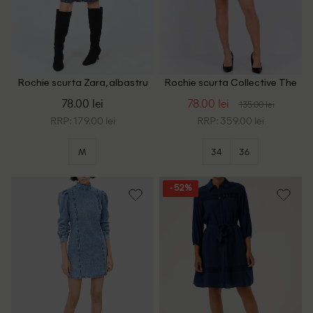
Rochie scurta Zara, albastru
Rochie scurta Collective The
Label, albastru
78.00 lei
78.00 lei
135.00 lei
RRP: 179.00 lei
RRP: 359.00 lei
M
34
36
- 52%