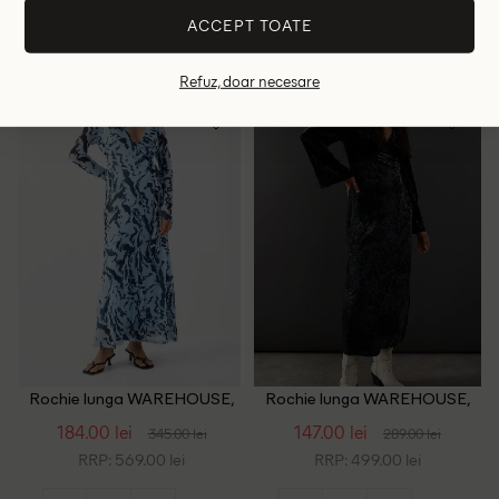
RRP: 249.00 lei
RRP: 549.00 lei
ACCEPT TOATE
XS
S
36
38
40
Refuz, doar necesare
- 47%
- 49%
Rochie lunga WAREHOUSE,
Rochie lunga WAREHOUSE,
albastru
bleumarin inchis
184.00 lei
147.00 lei
345.00 lei
289.00 lei
RRP: 569.00 lei
RRP: 499.00 lei