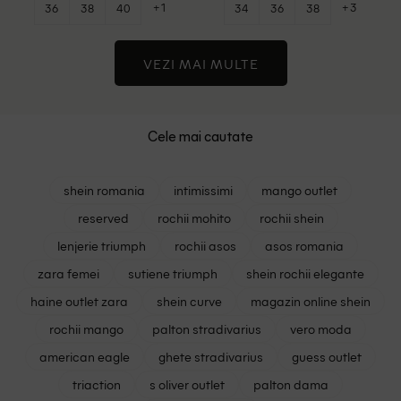
+1
+3
36
38
40
34
36
38
VEZI MAI MULTE
Cele mai cautate
shein romania
intimissimi
mango outlet
reserved
rochii mohito
rochii shein
lenjerie triumph
rochii asos
asos romania
zara femei
sutiene triumph
shein rochii elegante
haine outlet zara
shein curve
magazin online shein
rochii mango
palton stradivarius
vero moda
american eagle
ghete stradivarius
guess outlet
triaction
s oliver outlet
palton dama