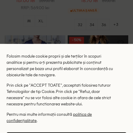
167.00 lei
18.70 lei
289.00 lei
69.00 lei
RRP: 569.00 lei
ULTIMA ȘANSĂ
M
XL
+3
32
34
36
- 50%
Folosim module cookie proprii și ale terților în scopuri
analitice și pentru a-ți prezenta publicitate și conținut
personalizat pe baza unui profil elaborat în concordanță cu
obiceiurile tale de navigare.
Prin click pe "ACCEPT TOATE", acceptati folosirea tuturor
Tehnologiilor de tip Cookie. Prin click pe "Refuz, doar
necesare" nu se vor folosi alte cookie in afara de cele strict
necesare pentru functionarea website-ului.
Pentru mai multe informații consultă
politica de
Rochie scurta Zara, albastru
Rochie scurta WAREHOUSE,
confidențialitate
.
bleumarin
97.00 lei
138.00 lei
275.00 lei