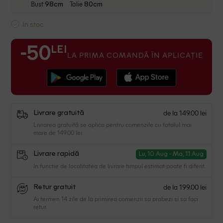
Bust
Talie
98cm
80cm
In stoc
LEI
-50
LA PRIMA COMANDĂ ÎN APLICAȚIE
de la 149.00 lei
Livrare gratuită
Livrarea gratuită se aplica pentru comenzile cu totalul mai
mare de 149.00 lei
Livrare rapidă
Lu, 10 Aug - Ma, 11 Aug
In functie de localitatea de livrare timpul estimat poate fi diferit.
de la 199.00 lei
Retur gratuit
Ai termen 14 zile de la primirea comenzii sa probezi si sa faci
retur.