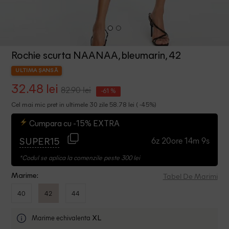
Rochie scurta NAANAA, bleumarin, 42
ULTIMA ȘANSĂ
32.48 lei
82.90 lei
-61 %
Cel mai mic pret in ultimele 30 zile 58.78 lei ( -45%)
Cumpara cu -15% EXTRA
6z 20ore 14m 8s
SUPER15
*Codul se aplica la comenzile peste 300 lei
Tabel De Marimi
Marime:
40
42
44
Marime echivalenta
XL