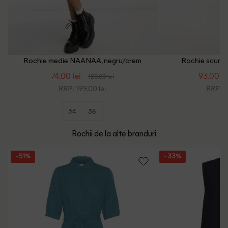
Rochie medie NAANAA, negru/crem
Rochie scurt
74.00 lei
93.00 le
125.00 lei
RRP: 199.00 lei
RRP: 2
34
38
Rochii de la alte branduri
- 51%
- 33%