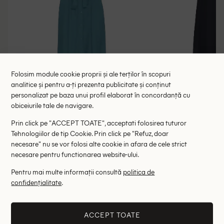
Folosim module cookie proprii și ale terților în scopuri
analitice și pentru a-ți prezenta publicitate și conținut
personalizat pe baza unui profil elaborat în concordanță cu
obiceiurile tale de navigare.
Rochie medie Cream, albastru
Rochie medie 
Prin click pe "ACCEPT TOATE", acceptati folosirea tuturor
134.00 lei
134.00 l
275.00 lei
Tehnologiilor de tip Cookie. Prin click pe "Refuz, doar
RRP: 475.00 lei
RRP: 3
necesare" nu se vor folosi alte cookie in afara de cele strict
necesare pentru functionarea website-ului.
36
Pentru mai multe informații consultă
politica de
confidențialitate
.
Altii au fost interesati de
- 76%
- 72%
ACCEPT TOATE