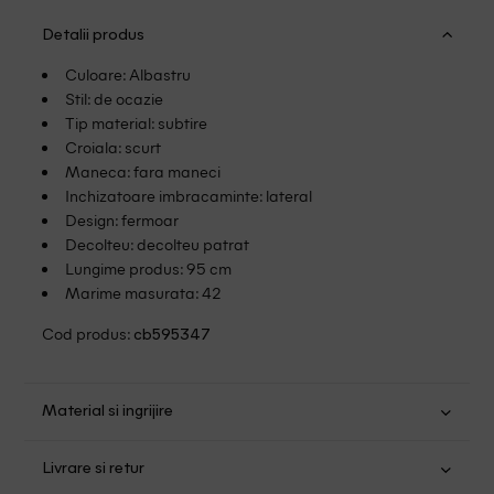
Detalii produs
Culoare: Albastru
Stil: de ocazie
Tip material: subtire
Croiala: scurt
Maneca: fara maneci
Inchizatoare imbracaminte: lateral
Design: fermoar
Decolteu: decolteu patrat
Lungime produs: 95 cm
Marime masurata: 42
Cod produs:
cb595347
Material si ingrijire
Poliester: 95%; Elastan: 5%
Livrare si retur
Spalare usoara la 40