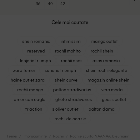
36
40
42
Cele mai cautate
shein romania
intimissimi
mango outlet
reserved
rochii mohito
rochii shein
lenjerie triumph
rochii asos
asos romania
zara femei
sutiene triumph
shein rochii elegante
haine outlet zara
shein curve
magazin online shein
rochii mango
palton stradivarius
vero moda
american eagle
ghete stradivarius
guess outlet
triaction
s oliver outlet
palton dama
rochii de ocazie
Femei
Imbracaminte
Rochii
Rochie scurta NAANAA, bleumarin