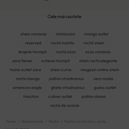
Cele mai cautate
shein romania
intimissimi
mango outlet
reserved
rochii mohito
rochii shein
lenjerie triumph
rochii asos
asos romania
zara femei
sutiene triumph
shein rochii elegante
haine outlet zara
shein curve
magazin online shein
rochii mango
palton stradivarius
vero moda
american eagle
ghete stradivarius
guess outlet
triaction
s oliver outlet
palton dama
rochii de ocazie
Femei
Imbracaminte
Rochii
Rochie scurta Opus, verde