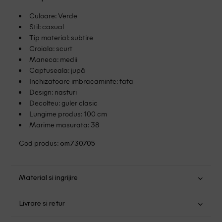
Culoare: Verde
Stil: casual
Tip material: subtire
Croiala: scurt
Maneca: medii
Captuseala: jupă
Inchizatoare imbracaminte: fata
Design: nasturi
Decolteu: guler clasic
Lungime produs: 100 cm
Marime masurata: 38
Cod produs:
om730705
Material si ingrijire
Viscoza: 81%; Poliamida: 19%
Livrare si retur
Spalare usoara la 30
Transport Gratuit pentru orice comanda cu o valoare mai