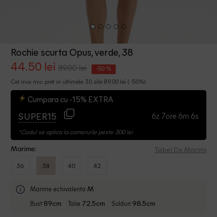
Rochie scurta Opus, verde, 38
44.50 lei
89.00 lei
-50 %
Cel mai mic pret in ultimele 30 zile 89.00 lei ( -50%)
Cumpara cu -15% EXTRA
6z 7ore 6m 6s
SUPER15
*Codul se aplica la comenzile peste 300 lei
Tabel De Marimi
Marime:
36
38
40
42
Marime echivalenta
M
Bust
Talie
Solduri
89cm
72.5cm
98.5cm