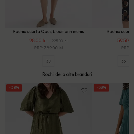
Rochie scurta Opus, bleumarin inchis
Rochie scurta 
98.00 lei
59.50 le
225.00 lei
RRP: 389.00 lei
RRP: 3
38
36
Rochii de la alte branduri
- 38%
- 53%