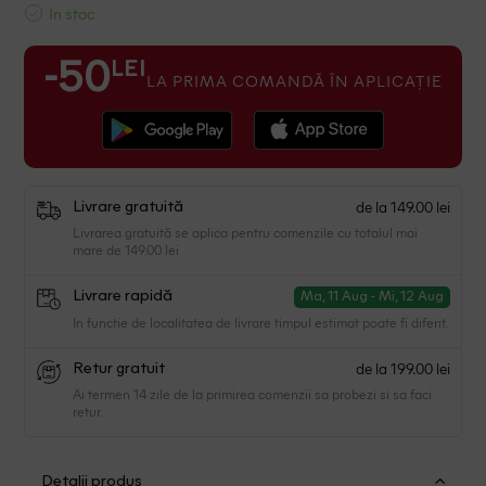
In stoc
LEI
-50
LA PRIMA COMANDĂ ÎN APLICAȚIE
de la 149.00 lei
Livrare gratuită
Livrarea gratuită se aplica pentru comenzile cu totalul mai
mare de 149.00 lei
Livrare rapidă
Ma, 11 Aug - Mi, 12 Aug
In functie de localitatea de livrare timpul estimat poate fi diferit.
de la 199.00 lei
Retur gratuit
Ai termen 14 zile de la primirea comenzii sa probezi si sa faci
retur.
Detalii produs