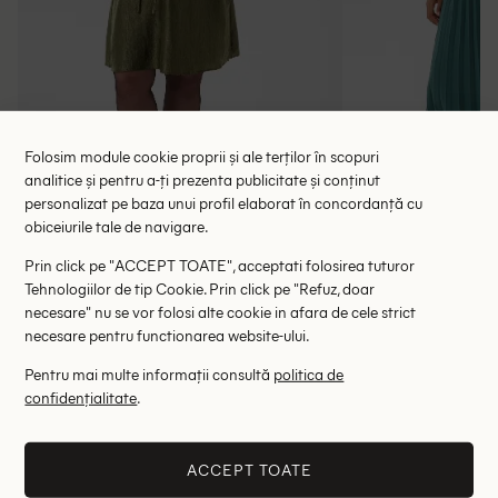
Folosim module cookie proprii și ale terților în scopuri
analitice și pentru a-ți prezenta publicitate și conținut
personalizat pe baza unui profil elaborat în concordanță cu
obiceiurile tale de navigare.
Rochie scurta Kaffe Curve, verde
Rochie lung
Prin click pe "ACCEPT TOATE", acceptati folosirea tuturor
118.00 lei
137.00 le
189.00 lei
Tehnologiilor de tip Cookie. Prin click pe "Refuz, doar
RRP: 369.00 lei
RRP: 4
necesare" nu se vor folosi alte cookie in afara de cele strict
necesare pentru functionarea website-ului.
50
Pentru mai multe informații consultă
politica de
confidențialitate
.
Altii au fost interesati de
- 69%
- 49%
ACCEPT TOATE