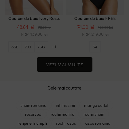
Costum de baie Ivory Rose,
Costum de baie FREE
negru
SOCIETY, alb/negru
48.84 lei
74.00 lei
78.90 lei
125.00 lei
RRP: 139.00 lei
RRP: 219.00 lei
+1
65E
70J
75G
34
VEZI MAI MULTE
Cele mai cautate
shein romania
intimissimi
mango outlet
reserved
rochii mohito
rochii shein
lenjerie triumph
rochii asos
asos romania