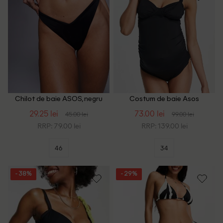
Chilot de baie ASOS, negru
Costum de baie Asos
Maternity, negru
29.25 lei
73.00 lei
45.00 lei
99.00 lei
RRP: 79.00 lei
RRP: 139.00 lei
46
34
- 38%
- 29%