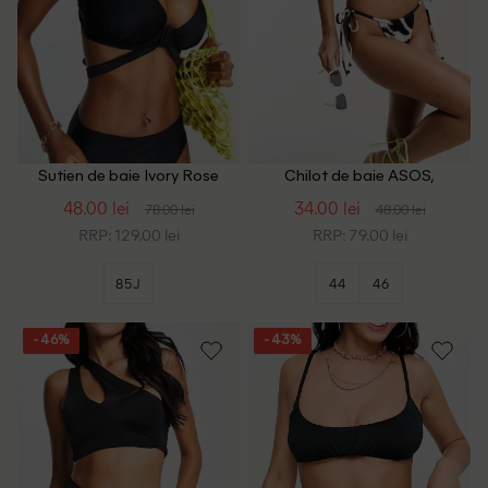
Sutien de baie Ivory Rose
Chilot de baie ASOS,
Curve, negru
alb/negru
48.00 lei
34.00 lei
78.00 lei
48.00 lei
RRP: 129.00 lei
RRP: 79.00 lei
85J
44
46
- 46%
- 43%