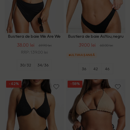
Bustiera de baie We Are We
Bustiera de baie AsYou, negru
Wear, negru
38.00 lei
39.00 lei
69.90 lei
68.00 lei
RRP: 139.00 lei
ULTIMA ȘANSĂ
30/32
34/36
36
42
46
- 42%
- 58%