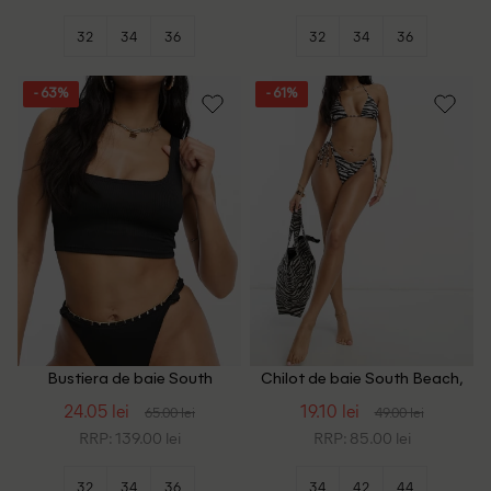
32
34
36
32
34
36
- 63%
- 61%
Bustiera de baie South
Chilot de baie South Beach,
Beach, negru
animal print
24.05 lei
19.10 lei
65.00 lei
49.00 lei
RRP: 139.00 lei
RRP: 85.00 lei
32
34
36
34
42
44