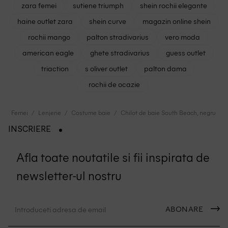
zara femei
sutiene triumph
shein rochii elegante
haine outlet zara
shein curve
magazin online shein
rochii mango
palton stradivarius
vero moda
american eagle
ghete stradivarius
guess outlet
triaction
s oliver outlet
palton dama
rochii de ocazie
Femei
Lenjerie
Costume baie
Chilot de baie South Beach, negru
INSCRIERE
Afla toate noutatile si fii inspirata de
newsletter-ul nostru
ABONARE