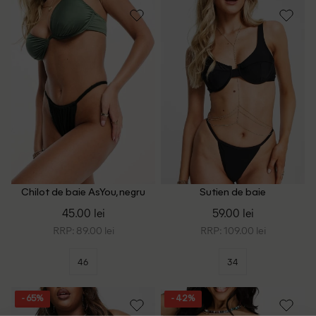
Chilot de baie AsYou, negru
Sutien de baie
4TH&Reckless, negru
45.00 lei
59.00 lei
RRP: 89.00 lei
RRP: 109.00 lei
46
34
- 65%
- 42%