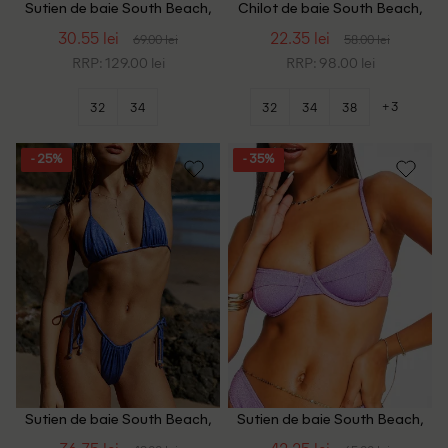
Sutien de baie South Beach,
Chilot de baie South Beach,
animal print
mix culori
30.55 lei
22.35 lei
69.00 lei
58.00 lei
RRP: 129.00 lei
RRP: 98.00 lei
+3
32
34
32
34
38
- 25%
- 35%
Sutien de baie South Beach,
Sutien de baie South Beach,
albastru
mov