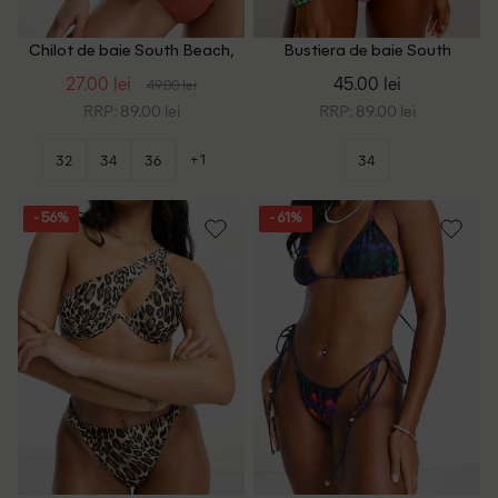
Chilot de baie South Beach,
Bustiera de baie South
maro
Beach, roz
27.00 lei
45.00 lei
49.00 lei
RRP: 89.00 lei
RRP: 89.00 lei
+1
32
34
36
34
- 56%
- 61%