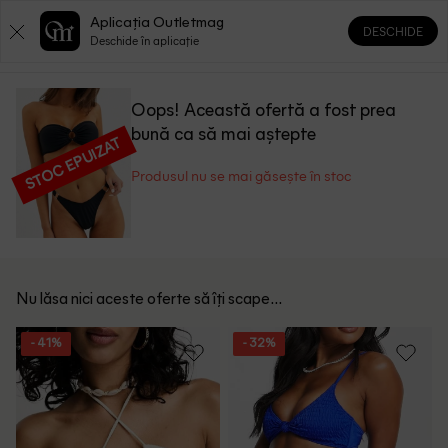
Aplicația Outletmag
DESCHIDE
0
0
Deschide în aplicație
Oops! Această ofertă a fost prea
bună ca să mai aștepte
STOC EPUIZAT
Produsul nu se mai găsește în stoc
Nu lăsa nici aceste oferte să îți scape...
- 41%
- 32%