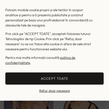
Folosim module cookie proprii și ale terților în scopuri
analitice și pentru a-ți prezenta publicitate și conținut
personalizat pe baza unui profil elaborat în concordanță cu
obiceiurile tale de navigare.
Prin click pe "ACCEPT TOATE", acceptati folosirea tuturor
Tehnologiilor de tip Cookie. Prin click pe "Refuz, doar
necesare" nu se vor folosi alte cookie in afara de cele strict
necesare pentru functionarea website-ului.
Pentru mai multe informații consultă
politica de
Chilot de baie We Are We
Chilot de baie AsYou, negru
Wear Plus Size, negru/maro
confidențialitate
.
24.70 lei
34.00 lei
69.90 lei
59.00 lei
RRP: 129.00 lei
RRP: 89.00 lei
ACCEPT TOATE
48-50
52-54
56-58
32
44
46
Refuz, doar necesare
- 35%
- 26%