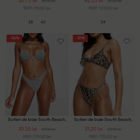
36.75 lei
42.25 lei
49.00 lei
65.00 lei
RRP: 99.00 lei
RRP: 129.00 lei
38
40
34
- 56%
- 51%
Sutien de baie South Beach,
Sutien de baie South Beach,
argintiu
animal print
30.55 lei
31.20 lei
69.00 lei
63.90 lei
RRP: 119.00 lei
RRP: 115.00 lei