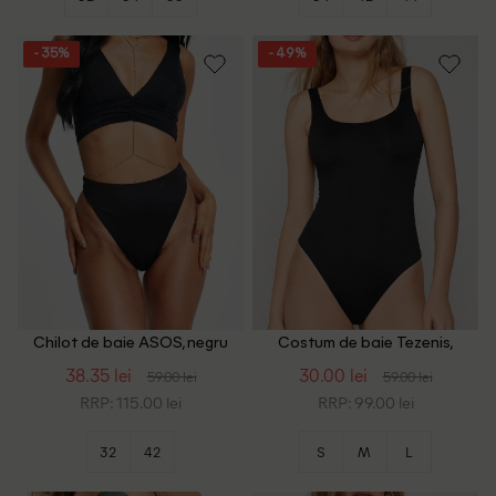
- 35%
- 49%
Chilot de baie ASOS, negru
Costum de baie Tezenis,
negru
38.35 lei
30.00 lei
59.00 lei
59.00 lei
RRP: 115.00 lei
RRP: 99.00 lei
32
42
S
M
L