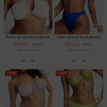
Sutien de baie South Beach,
Chilot de baie South Beach,
crem
albastru
34.00 lei
33.10 lei
58.00 lei
49.00 lei
RRP: 85.00 lei
RRP: 99.00 lei
42
44
32
34
- 42%
- 42%