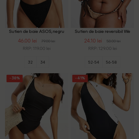
Sutien de baie ASOS, negru
Sutien de baie reversibil We
Are We Wear Plus Size,
46.00 lei
24.10 lei
79.00 lei
58.00 lei
negru/maro
RRP: 119.00 lei
RRP: 129.00 lei
32
34
52-54
56-58
- 38%
- 41%