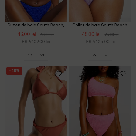
Sutien de baie South Beach,
Chilot de baie South Beach,
albastru
mov
43.00 lei
48.00 lei
68.00 lei
75.00 lei
RRP: 109.00 lei
RRP: 125.00 lei
32
34
32
36
- 45%