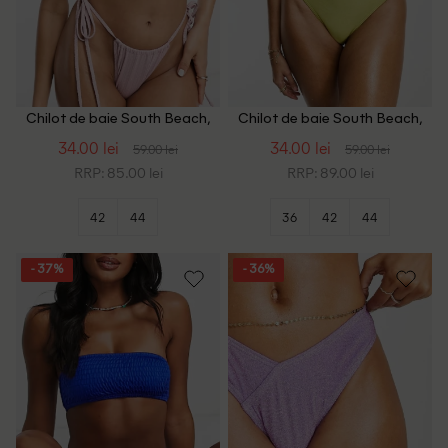
Chilot de baie South Beach,
Chilot de baie South Beach,
roz
verde
34.00 lei
34.00 lei
59.00 lei
59.00 lei
RRP: 85.00 lei
RRP: 89.00 lei
42
44
36
42
44
- 37%
- 36%