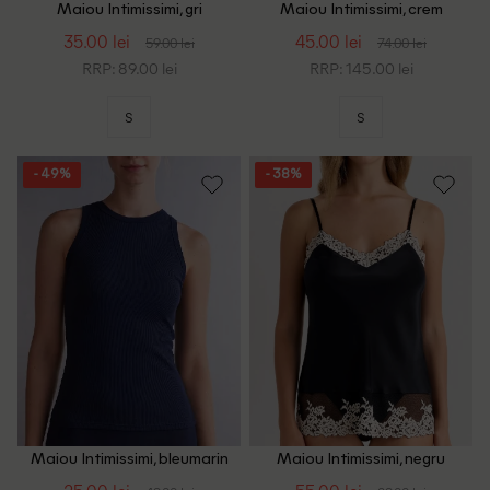
Maiou Intimissimi, gri
Maiou Intimissimi, crem
35.00 lei
45.00 lei
59.00 lei
74.00 lei
RRP: 89.00 lei
RRP: 145.00 lei
S
S
- 49%
- 38%
Maiou Intimissimi, bleumarin
Maiou Intimissimi, negru