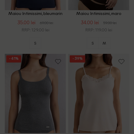
Maiou Intimissimi, bleumarin
Maiou Intimissimi, maro
35.00 lei
34.00 lei
69.00 lei
59.00 lei
RRP: 129.00 lei
RRP: 119.00 lei
S
S
M
- 41%
- 39%