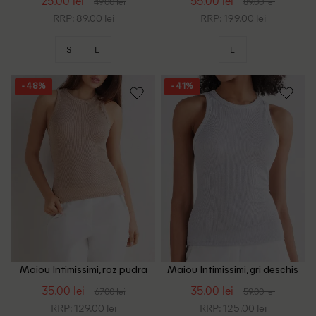
25.00 lei
55.00 lei
49.00 lei
89.00 lei
RRP: 89.00 lei
RRP: 199.00 lei
S
L
L
- 48%
- 41%
Maiou Intimissimi, roz pudra
Maiou Intimissimi, gri deschis
35.00 lei
35.00 lei
67.00 lei
59.00 lei
RRP: 129.00 lei
RRP: 125.00 lei