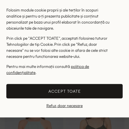
Folosim module cookie proprii și ale terților în scopuri
analitice și pentru a-ți prezenta publicitate și conținut
personalizat pe baza unui profil elaborat în concordanță cu
obiceiurile tale de navigare.
Prin click pe "ACCEPT TOATE", acceptati folosirea tuturor
Tehnologiilor de tip Cookie. Prin click pe "Refuz, doar
necesare" nu se vor folosi alte cookie in afara de cele strict
necesare pentru functionarea website-ului.
Pentru mai multe informații consultă
politica de
Maiou Only, verde
Maiou Zara, verde
confidențialitate
.
46.00 lei
48.00 lei
65.00 lei
RRP: 99.00 lei
RRP: 99.00 lei
ACCEPT TOATE
S
M
Refuz, doar necesare
- 35%