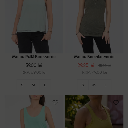
Maiou Pull&Bear, verde
Maiou Bershka, verde
39.00 lei
29.25 lei
45.00 lei
RRP: 69.00 lei
RRP: 79.00 lei
S
M
L
S
M
L