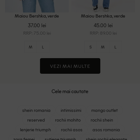
Maiou Bershka, verde
Maiou Bershka, verde
37.00 lei
45.00 lei
RRP: 75.00 lei
RRP: 89.00 lei
M
L
S
M
L
VEZI MAI MULTE
Cele mai cautate
shein romania
intimissimi
mango outlet
reserved
rochii mohito
rochii shein
lenjerie triumph
rochii asos
asos romania
zara femei
sutiene triumph
shein rochii elegante