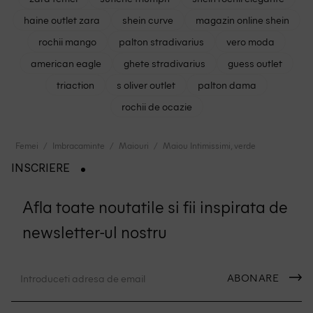
haine outlet zara
shein curve
magazin online shein
rochii mango
palton stradivarius
vero moda
american eagle
ghete stradivarius
guess outlet
triaction
s oliver outlet
palton dama
rochii de ocazie
Femei
Imbracaminte
Maiouri
Maiou Intimissimi, verde
INSCRIERE
Afla toate noutatile si fii inspirata de
newsletter-ul nostru
ABONARE