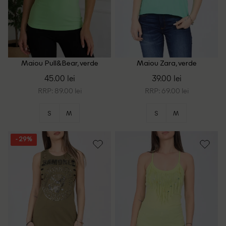
Maiou Pull&Bear, verde
Maiou Zara, verde
deschis
45.00 lei
39.00 lei
RRP: 89.00 lei
RRP: 69.00 lei
S
M
S
M
- 29%