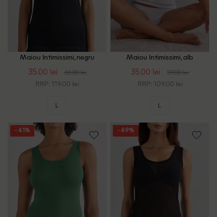
Maiou Intimissimi, negru
Maiou Intimissimi, alb
35.00 lei
35.00 lei
68.00 lei
59.00 lei
RRP: 119.00 lei
RRP: 109.00 lei
L
L
- 41%
- 49%