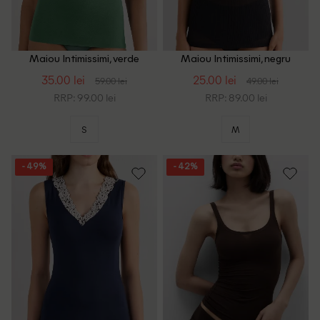
Maiou Intimissimi, verde
Maiou Intimissimi, negru
35.00 lei
25.00 lei
59.00 lei
49.00 lei
RRP: 99.00 lei
RRP: 89.00 lei
S
M
- 49%
- 42%