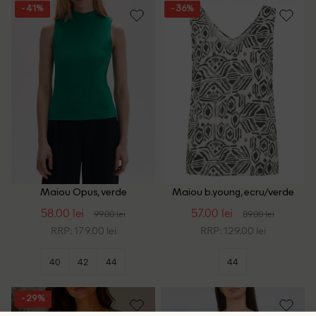
- 41%
- 36%
Maiou Opus, verde
Maiou b.young, ecru/verde
58.00 lei
57.00 lei
99.00 lei
89.00 lei
RRP: 179.00 lei
RRP: 129.00 lei
40
42
44
44
- 29%