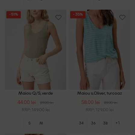
- 51%
- 35%
Maiou Q/S, verde
Maiou s.Oliver, turcoaz
44.00 lei
58.00 lei
89.00 lei
89.00 lei
RRP: 149.00 lei
RRP: 129.00 lei
+1
S
M
34
36
38