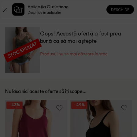
Aplicația Outletmag
DESCHIDE
0
0
Deschide în aplicație
Oops! Această ofertă a fost prea
bună ca să mai aștepte
STOC EPUIZAT
Produsul nu se mai găsește în stoc
Nu lăsa nici aceste oferte să îți scape...
- 43%
- 49%