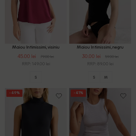
Maiou Intimissimi, visiniu
Maiou Intimissimi, negru
45.00 lei
30.00 lei
79.00 lei
59.00 lei
RRP: 149.00 lei
RRP: 89.00 lei
S
S
M
- 49%
- 41%