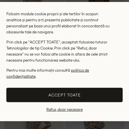
Folosim module cookie proprii și ale terților în scopuri
analitice și pentru a-ți prezenta publicitate și conținut
personalizat pe baza unui profil elaborat în concordanță cu
obiceiurile tale de navigare.
Prin click pe "ACCEPT TOATE", acceptati folosirea tuturor
Tehnologiilor de tip Cookie. Prin click pe "Refuz, doar
necesare" nu se vor folosi alte cookie in afara de cele strict
necesare pentru functionarea website-ului.
Rochie medie Saint Tropez,
Rochie lunga Kaffe, animal
Pentru mai multe informații consultă
politica de
animal print
print
118.00 lei
117.00 lei
confidențialitate
.
265.00 lei
199.00 lei
RRP: 399.00 lei
RRP: 359.00 lei
ACCEPT TOATE
L
40
Refuz, doar necesare
- 49%
- 51%