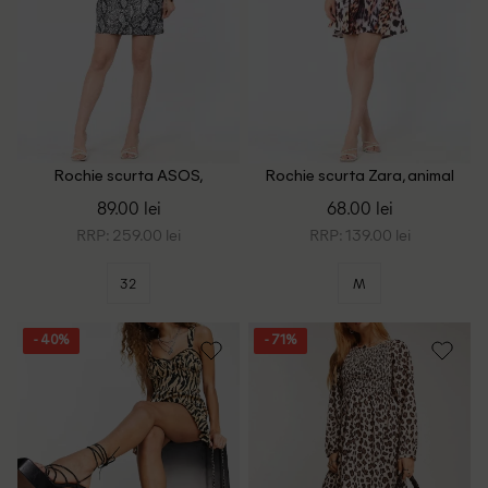
Rochie scurta ASOS,
Rochie scurta Zara, animal
imprimeu sarpe
print
89.00 lei
68.00 lei
RRP: 259.00 lei
RRP: 139.00 lei
32
M
- 40%
- 71%