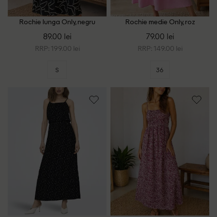
Rochie lunga Only, negru
Rochie medie Only, roz
89.00 lei
79.00 lei
RRP: 199.00 lei
RRP: 149.00 lei
S
36