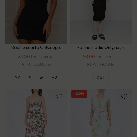
Rochie scurta Only, negru
Rochie medie Only, negru
39.00 lei
68.00 lei
79.00 lei
99.00 lei
RRP: 155.00 lei
RRP: 149.00 lei
+2
XS
S
M
XXL
- 25%