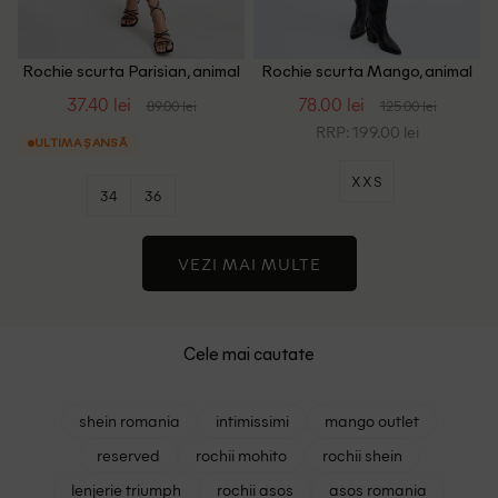
Rochie scurta Parisian, animal
Rochie scurta Mango, animal
print
print
37.40 lei
78.00 lei
89.00 lei
125.00 lei
RRP: 199.00 lei
ULTIMA ȘANSĂ
XXS
34
36
VEZI MAI MULTE
Cele mai cautate
shein romania
intimissimi
mango outlet
reserved
rochii mohito
rochii shein
lenjerie triumph
rochii asos
asos romania