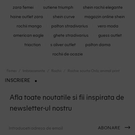
zara femei
sutiene triumph
shein rochii elegante
haine outlet zara
shein curve
magazin online shein
rochii mango
palton stradivarius
vero moda
american eagle
ghete stradivarius
guess outlet
triaction
s oliver outlet
palton dama
rochii de ocazie
Femei
Imbracaminte
Rochii
Rochie scurta Only, animal print
INSCRIERE
Afla toate noutatile si fii inspirata de
newsletter-ul nostru
ABONARE