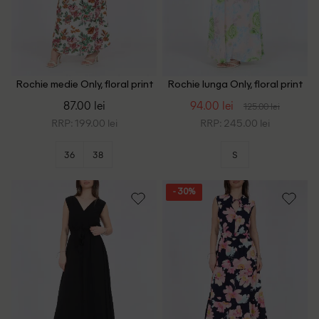
Rochie medie Only, floral print
Rochie lunga Only, floral print
87.00 lei
94.00 lei
125.00 lei
RRP: 199.00 lei
RRP: 245.00 lei
36
38
S
- 30%