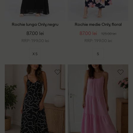
Rochie lunga Only, negru
Rochie medie Only, floral
87.00 lei
87.00 lei
125.00 lei
RRP: 199.00 lei
RRP: 199.00 lei
XS
S