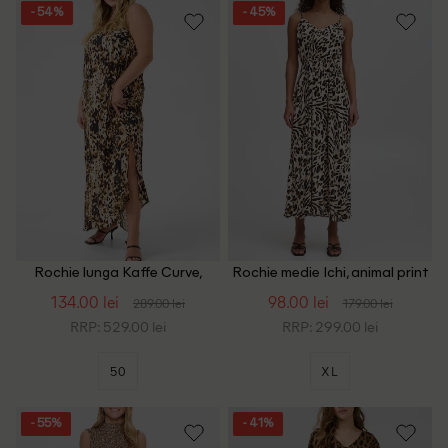
- 54%
- 45%
Rochie lunga Kaffe Curve,
Rochie medie Ichi, animal print
animal print
134.00 lei
98.00 lei
289.00 lei
179.00 lei
RRP: 529.00 lei
RRP: 299.00 lei
50
XL
- 55%
- 41%