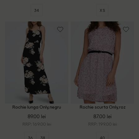
34
XS
Rochie lunga Only, negru
Rochie scurta Only, roz
89.00 lei
87.00 lei
RRP: 169.00 lei
RRP: 199.00 lei
36
38
40