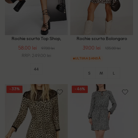
Rochie scurta Top Shop,
Rochie scurta Bolongaro
animal print
Trevor, animal print
58.00 lei
39.00 lei
97.00 lei
135.00 lei
RRP: 249.00 lei
ULTIMA ȘANSĂ
44
S
M
L
- 33%
- 46%