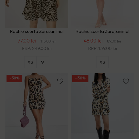
Rochie scurta Zara, animal
Rochie scurta Zara, animal
print
print
77.00 lei
48.00 lei
115.00 lei
89.00 lei
RRP: 249.00 lei
RRP: 139.00 lei
XS
M
XS
- 58%
- 38%