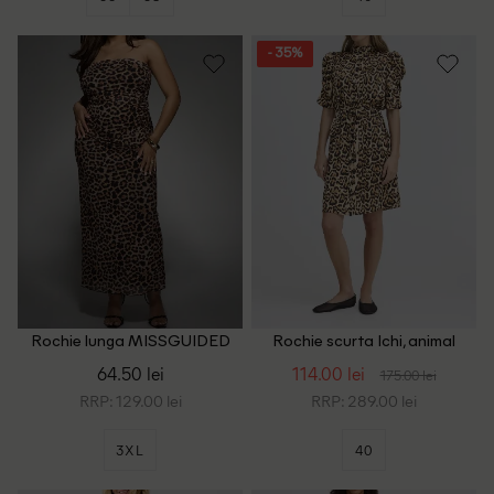
- 35%
Rochie lunga MISSGUIDED
Rochie scurta Ichi, animal
Plus Size, animal print
print
64.50 lei
114.00 lei
175.00 lei
RRP: 129.00 lei
RRP: 289.00 lei
3XL
40