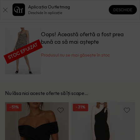
Aplicația Outletmag
DESCHIDE
0
0
Deschide în aplicație
Oops! Această ofertă a fost prea
bună ca să mai aștepte
STOC EPUIZAT
Produsul nu se mai găsește în stoc
Nu lăsa nici aceste oferte să îți scape...
- 51%
- 31%